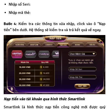
Nhập số Seri:
Nhập mã thẻ:
Bước 4
: Kiểm tra các thông tin vừa nhập, click vào ô “Nạp
tiền” bên dưới. Hệ thống sẽ kiểm tra và trả kết quả về ngay.
Nạp tiền vào tài khoản qua hình thức Smartlink
Smartlink là hình thức nạp tiền công nghệ mới được quý