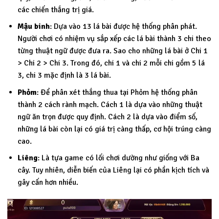
các chiến thắng trị giá.
Mậu binh
: Dựa vào 13 lá bài được hệ thống phân phát.
Người chơi có nhiệm vụ sắp xếp các lá bài thành 3 chi theo
từng thuật ngữ được đưa ra. Sao cho những lá bài ở Chi 1
> Chi 2 > Chi 3. Trong đó, chi 1 và chi 2 mỗi chi gồm 5 lá
3, chi 3 mặc định là 3 lá bài.
Phỏm
: Để phân xét thắng thua tại Phỏm hệ thống phân
thành 2 cách rành mạch. Cách 1 là dựa vào những thuật
ngữ ăn trọn được quy định. Cách 2 là dựa vào điểm số,
những lá bài còn lại có giá trị càng thấp, cơ hội trúng càng
cao.
Liêng
: Là tựa game có lối chơi dường như giống với Ba
cây. Tuy nhiên, diễn biến của Liêng lại có phần kịch tích và
gây cấn hơn nhiều.