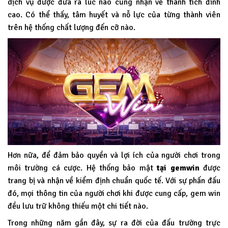
dịch vụ được đưa ra lúc nào cũng nhận về thành tích đỉnh
cao. Có thể thấy, tâm huyết và nỗ lực của từng thành viên
trên hệ thống chất lượng đến cỡ nào.
Hơn nữa, để đảm bảo quyền và lợi ích của người chơi trong
môi trường cá cược. Hệ thống bảo mật
tại
gemwin
được
trang bị và nhận về kiểm định chuẩn quốc tế. Với sự phấn đấu
đó, mọi thông tin của người chơi khi được cung cấp, gem win
đều lưu trữ không thiếu một chi tiết nào.
Trong những năm gần đây, sự ra đời của đấu trường trực