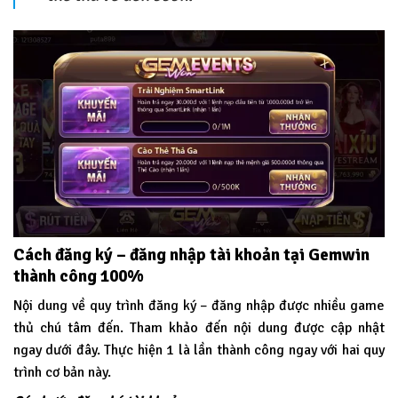
Cách đăng ký – đăng nhập tài khoản tại Gemwin
thành công 100%
Nội dung về quy trình đăng ký – đăng nhập được nhiều game
thủ chú tâm đến. Tham khảo đến nội dung được cập nhật
ngay dưới đây. Thực hiện 1 là lần thành công ngay với hai quy
trình cơ bản này.