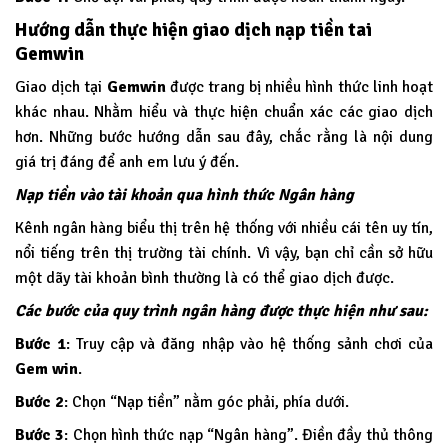
Hướng dẫn thực hiện giao dịch nạp tiền tai
Gemwin
Giao dịch tại
Gemwin
được trang bị nhiều hình thức linh hoạt
khác nhau. Nhằm hiểu và thực hiện chuẩn xác các giao dịch
hơn. Những bước hướng dẫn sau đây, chắc rằng là nội dung
giá trị đáng để anh em lưu ý đến.
Nạp tiền vào tài khoản qua hình thức Ngân hàng
Kênh ngân hàng biểu thị trên hệ thống với nhiều cái tên uy tín,
nổi tiếng trên thị trường tài chính. Vì vậy, bạn chỉ cần sở hữu
một dãy tài khoản bình thường là có thể giao dịch được.
Các bước của quy trình ngân hàng được thực hiện như sau:
Bước 1
: Truy cập và đăng nhập vào hệ thống sảnh chơi của
Gem win
.
Bước 2
: Chọn “Nạp tiền” nằm góc phải, phía dưới.
Bước 3
: Chọn hình thức nạp “Ngân hàng”. Điền đầy thủ thông