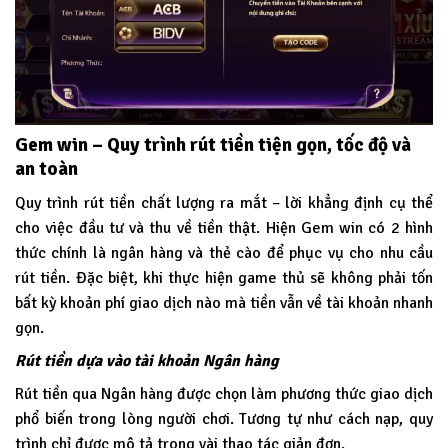
Gem win – Quy trình rút tiền tiện gọn, tốc độ và
an toàn
Quy trình rút tiền chất lượng ra mắt – lời khẳng định cụ thể
cho việc đầu tư và thu về tiền thật. Hiện Gem win có 2 hình
thức chính là ngân hàng và thẻ cào để phục vụ cho nhu cầu
rút tiền. Đặc biệt, khi thực hiện game thủ sẽ không phải tốn
bất kỳ khoản phí giao dịch nào mà tiền vẫn về tài khoản nhanh
gọn.
Rút tiền dựa vào tài khoản Ngân hàng
Rút tiền qua Ngân hàng được chọn làm phương thức giao dịch
phổ biến trong lòng người chơi. Tương tự như cách nạp, quy
trình chỉ được mô tả trong vài thao tác giản đơn.