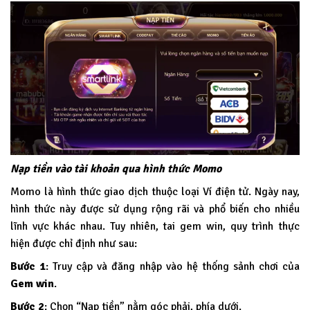
Nạp tiền vào tài khoản qua hình thức Momo
Momo là hình thức giao dịch thuộc loại Ví điện tử. Ngày nay,
hình thức này được sử dụng rộng rãi và phổ biến cho nhiều
lĩnh vực khác nhau. Tuy nhiên, tai gem win, quy trình thực
hiện được chỉ định như sau:
Bước 1
: Truy cập và đăng nhập vào hệ thống sảnh chơi của
Gem win
.
Bước 2
: Chọn “Nạp tiền” nằm góc phải, phía dưới.