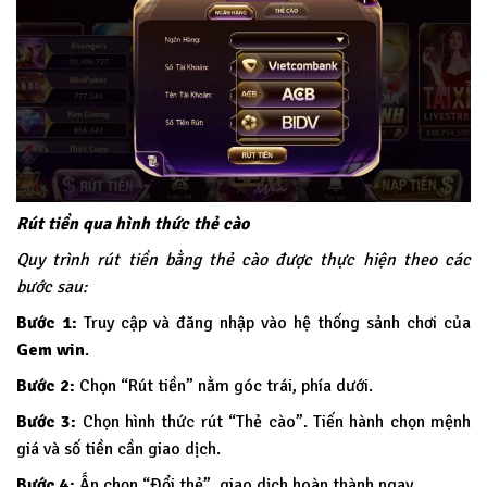
Rút tiền qua hình thức thẻ cào
Quy trình rút tiền bằng thẻ cào được thực hiện theo các
bước sau:
Bước 1:
Truy cập và đăng nhập vào hệ thống sảnh chơi của
Gem win
.
Bước 2:
Chọn “Rút tiền” nằm góc trái, phía dưới.
Bước 3:
Chọn hình thức rút “Thẻ cào”. Tiến hành chọn mệnh
giá và số tiền cần giao dịch.
Bước 4:
Ấn chọn “Đổi thẻ”, giao dịch hoàn thành ngay.