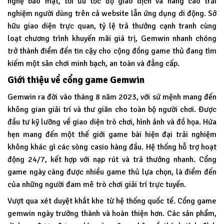
nghệ bảo mật, tối ưu tốc độ giao dịch và nâng cao trải
nghiệm người dùng trên cả website lẫn ứng dụng di động. Sở
hữu giao diện trực quan, tỷ lệ trả thưởng cạnh tranh cùng
loạt chương trình khuyến mãi giá trị, Gemwin nhanh chóng
trở thành điểm đến tin cậy cho cộng đồng game thủ đang tìm
kiếm một sân chơi minh bạch, an toàn và đẳng cấp.
Giới thiệu về cổng game Gemwin
Gemwin
ra đời vào tháng 8 năm 2023, với sứ mệnh mang đến
không gian giải trí và thư giãn cho toàn bộ người chơi. Được
đầu tư kỹ lưỡng về giao diện trò chơi, hình ảnh và đồ họa. Hứa
hẹn mang đến một thế giới game bài hiện đại trải nghiệm
không khác gì các sòng casio hàng đầu. Hệ thống hỗ trợ hoạt
động 24/7, kết hợp với nạp rút và trả thưởng nhanh. Cổng
game ngày càng được nhiều game thủ lựa chọn, là điểm đến
của những người đam mê trò chơi giải trí trực tuyến.
Vượt qua xét duyệt khắt khe từ hệ thống quốc tế. Cổng game
gemwin ngày trưởng thành và hoàn thiện hơn. Các sản phẩm,