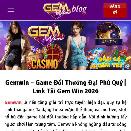
Chuyển
ĐĂNG
đến
KÝ
nội
dung
Gemwin – Game Đổi Thưởng Đại Phú Quý |
Link Tải Gem Win 2026
Gemwin
là nền tảng giải trí trực tuyến hiện đại, quy tụ hệ
sinh thái game đa dạng từ cá cược thể thao, casino live, slot
nổ hũ đến game bài đổi thưởng hấp dẫn. Với định hướng lấy
người chơi làm trung tâm, Gemwin không ngừng đầu tư công