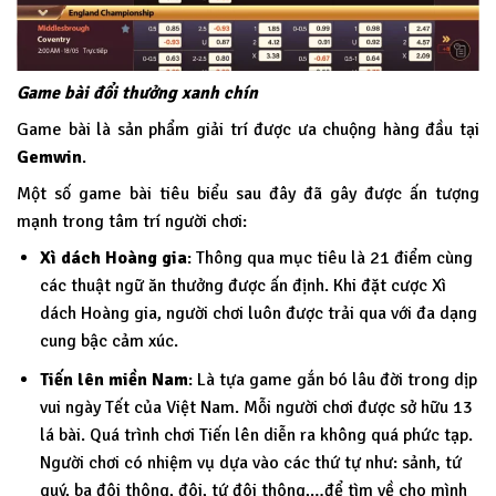
Game bài đổi thưởng xanh chín
Game bài là sản phẩm giải trí được ưa chuộng hàng đầu tại
Gemwin
.
Một số game bài tiêu biểu sau đây đã gây được ấn tượng
mạnh trong tâm trí người chơi:
Xì dách Hoàng gia
: Thông qua mục tiêu là 21 điểm cùng
các thuật ngữ ăn thưởng được ấn định. Khi đặt cược Xì
dách Hoàng gia, người chơi luôn được trải qua với đa dạng
cung bậc cảm xúc.
Tiến lên miền Nam
: Là tựa game gắn bó lâu đời trong dịp
vui ngày Tết của Việt Nam. Mỗi người chơi được sở hữu 13
lá bài. Quá trình chơi Tiến lên diễn ra không quá phức tạp.
Người chơi có nhiệm vụ dựa vào các thứ tự như: sảnh, tứ
quý, ba đôi thông, đôi, tứ đôi thông,…để tìm về cho mình