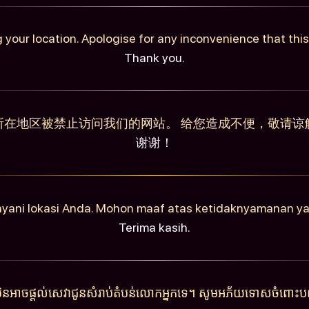
 your location. Apologise for any inconvenience that th
Thank you.
所在地区被禁止访问我们的网站。 给您造成不便，敬请谅
谢谢！
ayani lokasi Anda. Mohon maaf atas ketidaknyamanan y
Terima kasih.
ុំមិនអាចផ្តល់សេវាជូនសំរាប់តំបន់លោកអ្នកទេ។ សូមអភ័យទោសចំពោះបញ