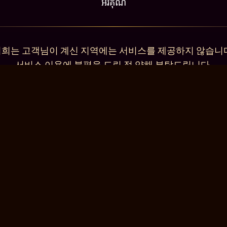
អរគុណ
희는 고객님이 계신 지역에는 서비스를 제공하지 않습니
서비스 이용에 불편을 드린 점 양해 부탁드립니다.
감사합니다.
วยนะคะ คุณไม่สามารถเข้าใช้งานเว็บไซต์นอกพื้นที่บริการ
ขออภัยในความไม่สะดวกมา ณ ที่นี้ด้วยนะคะ
ndo a su ubicación. Le pedimos disculpas por los inconv
Muchas gracias.