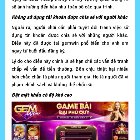
sẽ ảnh hưởng đến hầu như toàn bộ các quá trình.
Không sử dụng tài khoản được chia sẻ với người khác
Ngoài ra, người chơi cần phải tuyệt đối tránh việc sử
dụng tài khoản được chia sẻ với những người khác.
Điều này đã được tai gemwin phổ biến cho anh em
ngay từ buổi đầu đăng ký.
Lý do cho điều này chính là sẽ hạn chế các vấn đề tranh
chấp về vấn đề tiền thưởng. Bên chịu thiệt hại nhiều
hơn chắc chắn là phía người tham gia. Họ là người đã vi
phạm chính sách và không thể chối cãi.
Đặt mật khẩu có độ khó cao