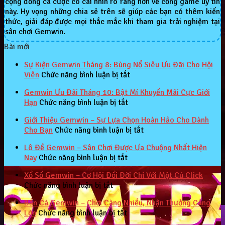
cộng đồng cá cược có cái nhìn rõ ràng hơn về cổng game uy tín
này. Hy vọng những chia sẻ trên sẽ giúp các bạn có thêm kiến
thức, giải đáp được mọi thắc mắc khi tham gia trải nghiệm tại
sân chơi Gemwin.
Bài mới
Sự Kiện Gemwin Tháng 8: Bùng Nổ Siêu Ưu Đãi Cho Hội
ở
Viên
Chức năng bình luận bị tắt
Sự
Gemwin Ưu Đãi Tháng 10: Bật Mí Khuyến Mãi Cực Giới
Kiện
ở
Hạn
Chức năng bình luận bị tắt
Gemwin
Gemwin
Tháng
Giới Thiệu Gemwin – Sự Lựa Chọn Hoàn Hảo Cho Dành
Ưu
8:
ở
Cho Bạn
Chức năng bình luận bị tắt
Đãi
Bùng
Giới
Tháng
Nổ
Lô Đề Gemwin – Sân Chơi Được Ưa Chuộng Nhất Hiện
Thiệu
10:
Siêu
ở
Nay
Chức năng bình luận bị tắt
Gemwin
Bật
Ưu
Lô
–
Mí
Đãi
Xổ Số Gemwin – Cơ Hội Đổi Đời Chỉ Với Một Cú Click
Đề
Sự
Khuyến
ở
Cho
Chức năng bình luận bị tắt
Gemwin
Lựa
Mãi
Xổ
Hội
–
Chọn
Cực
Bắn Cá Gemwin – Chơi Càng Nhiều, Nhận Thưởng Càng
Số
Viên
Sân
Hoàn
ở
Giới
Lớn
Chức năng bình luận bị tắt
Gemwin
Chơi
Hảo
Bắn
Hạn