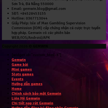
Sơn Trà, Đà Nẵng 550000
Email:
gemwin.blog@gmail.com
SĐT: +84528453155
Hotline: 0367713044
Giấy Phép: Isle of Man Gambling Supervision
Commission (IOM) cấp chứng nhận cá cược trực tuyến
hợp pháp. Gemwin có các phiên bản
WEB/IOS/Android/APK
Copyright 2026 ©
GEMWIN
[widget id="custom_html-3"]
Gemwin
Game bài
Mini games
Slots games
Events
Hướng dẫn games
Home
Chính sách bảo mật Gemwin
Liên Hệ Gemwin
Chi tiết nạp rút Gemwin