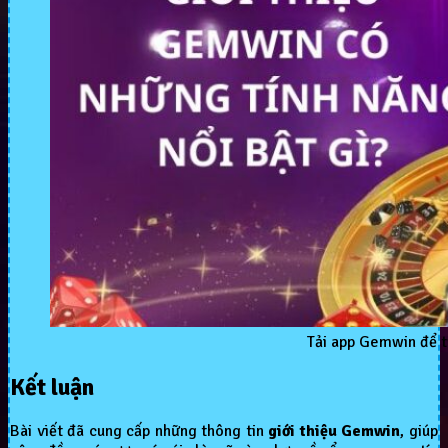
Tải app Gemwin để t
Kết luận
Bài viết đã cung cấp những thông tin
giới thiệu Gemwin
, giúp