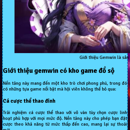
Giới thiệu Gemwin là sân
Giới thiệu gemwin có kho game đồ sộ
Nền tảng này mang đến một kho trò chơi phong phú, trong đó
có những tựa game nổi bật mà hội viên không thể bỏ qua:
Cá cược thể thao đỉnh
Trải nghiệm cá cược thể thao với vô vàn tùy chọn cược linh
hoạt phù hợp với mọi mức độ. Nền tảng này cho phép bạn đặt
cược theo khả năng từ mức thấp đến cao, mang lại sự thoải
mái.