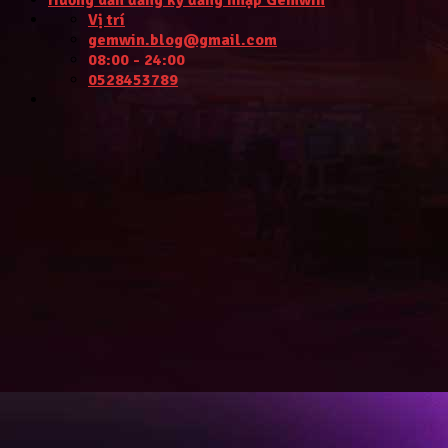
Hướng dẫn đăng ký đăng nhập Gemwin
Vị trí
gemwin.blog@gmail.com
08:00 - 24:00
0528453789