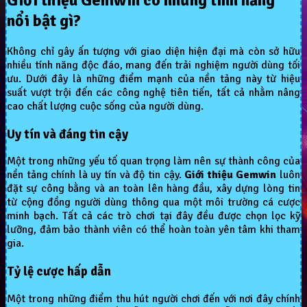
nổi bật gì?
Không chỉ gây ấn tượng với giao diện hiện đại mà còn sở hữu
nhiều tính năng độc đáo, mang đến trải nghiệm người dùng tối
ưu. Dưới đây là những điểm mạnh của nền tảng này từ hiệu
suất vượt trội đến các công nghệ tiên tiến, tất cả nhằm nâng
cao chất lượng cuộc sống của người dùng.
Uy tín và đáng tin cậy
Một trong những yếu tố quan trọng làm nên sự thành công của
nền tảng chính là uy tín và độ tin cậy.
Giới thiệu Gemwin
luôn
đặt sự công bằng và an toàn lên hàng đầu, xây dựng lòng tin
từ cộng đồng người dùng thông qua một môi trường cá cược
minh bạch. Tất cả các trò chơi tại đây đều được chọn lọc kỹ
lưỡng, đảm bảo thành viên có thể hoàn toàn yên tâm khi tham
gia.
Tỷ lệ cược hấp dẫn
Một trong những điểm thu hút người chơi đến với nơi đây chính