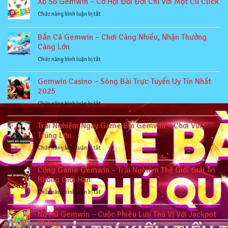
Xổ Số Gemwin – Cơ Hội Đổi Đời Chỉ Với Một Cú Click
Hoàn
Gemwin
Hảo
–
ở
Chức năng bình luận bị tắt
Cho
Sân
Xổ
Dành
Chơi
Số
Bắn Cá Gemwin – Chơi Càng Nhiều, Nhận Thưởng
Cho
Được
Gemwin
Càng Lớn
Bạn
Ưa
–
Chuộng
Cơ
ở
Chức năng bình luận bị tắt
Nhất
Hội
Bắn
Hiện
Đổi
Cá
Gemwin Casino – Sòng Bài Trực Tuyến Uy Tín Nhất
Nay
Đời
Gemwin
2025
Chỉ
–
Với
Chơi
ở
Chức năng bình luận bị tắt
Một
Càng
Gemwin
Cú
Nhiều,
Casino
Trải Nghiệm Ngay Game Bài Gemwin – Chơi Vui,
Click
Nhận
–
Trúng Lớn
Thưởng
Sòng
Càng
Bài
ở
Chức năng bình luận bị tắt
Lớn
Trực
Trải
Tuyến
Nghiệm
Cổng Game Gemwin – Trải Nghiệm Thế Giới Giải Trí
Uy
Ngay
Không Giới Hạn
Tín
Game
Nhất
Bài
ở
Chức năng bình luận bị tắt
2025
Gemwin
Cổng
–
Game
Nổ Hũ Gemwin – Cuộc Phiêu Lưu Thú Vị Với Jackpot
Chơi
Gemwin
Khủng
Vui,
–