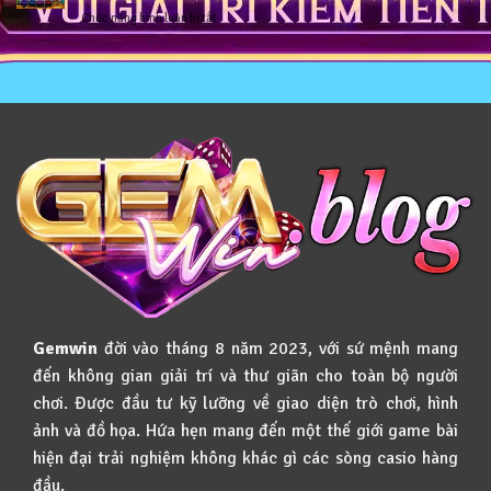
Trúng
Trải
ở
Chức năng bình luận bị tắt
Lớn
Nghiệm
Nổ
Thế
Hũ
Giới
Gemwin
Giải
–
Trí
Cuộc
Không
Phiêu
Giới
Lưu
Hạn
Thú
Vị
Với
Jackpot
Khủng
Gemwin
đời vào tháng 8 năm 2023, với sứ mệnh mang
đến không gian giải trí và thư giãn cho toàn bộ người
chơi. Được đầu tư kỹ lưỡng về giao diện trò chơi, hình
ảnh và đồ họa. Hứa hẹn mang đến một thế giới game bài
hiện đại trải nghiệm không khác gì các sòng casio hàng
đầu.