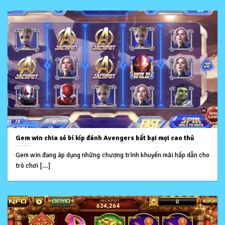
Gem win chia sẻ bí kíp đánh Avengers bất bại mọi cao thủ
Gem win đang áp dụng những chương trình khuyến mãi hấp dẫn cho
trò chơi [...]