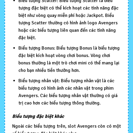
Biểu tượng Scatter: Biểu tượng Scatter là biểu
tượng đặc biệt có thể kích hoạt các tính năng đặc
biệt như vòng quay miễn phí hoặc Jackpot. Biểu
tượng Scatter thường có hình ảnh logo Avengers
hoặc các biểu tượng liên quan đến các tính năng
đặc biệt.
Biểu tượng Bonus: Biểu tượng Bonus là biểu tượng
đặc biệt kích hoạt vòng chơi bonus. Vòng chơi
bonus thường là một trò chơi mini có thể mang lại
cho bạn nhiều tiền thưởng hơn.
Biểu tượng nhân vật: Biểu tượng nhân vật là các
biểu tượng có hình ảnh các nhân vật trong phim
Avengers. Các biểu tượng nhân vật thường có giá
trị cao hơn các biểu tượng thông thường.
Biểu tượng đặc biệt khác
Ngoài các biểu tượng trên, slot Avengers còn có một