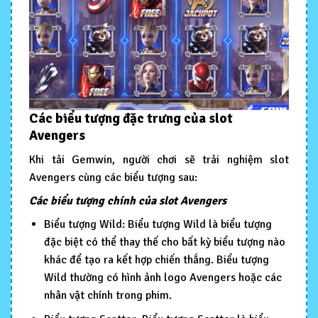
Các biểu tượng đặc trưng của slot
Avengers
Khi tải Gemwin, người chơi sẽ trải nghiệm slot
Avengers cùng các biểu tượng sau:
Các biểu tượng chính của slot Avengers
Biểu tượng Wild: Biểu tượng Wild là biểu tượng
đặc biệt có thể thay thế cho bất kỳ biểu tượng nào
khác để tạo ra kết hợp chiến thắng. Biểu tượng
Wild thường có hình ảnh logo Avengers hoặc các
nhân vật chính trong phim.