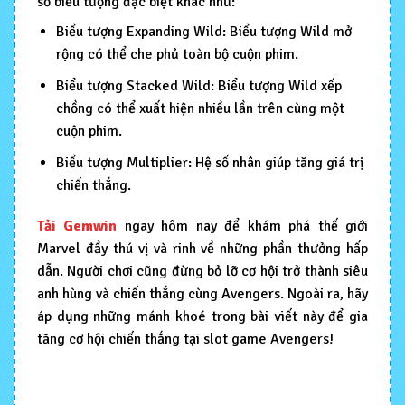
số biểu tượng đặc biệt khác như:
Biểu tượng Expanding Wild: Biểu tượng Wild mở
rộng có thể che phủ toàn bộ cuộn phim.
Biểu tượng Stacked Wild: Biểu tượng Wild xếp
chồng có thể xuất hiện nhiều lần trên cùng một
cuộn phim.
Biểu tượng Multiplier: Hệ số nhân giúp tăng giá trị
chiến thắng.
Tải Gemwin
ngay hôm nay để khám phá thế giới
Marvel đầy thú vị và rinh về những phần thưởng hấp
dẫn. Người chơi cũng đừng bỏ lỡ cơ hội trở thành siêu
anh hùng và chiến thắng cùng Avengers. Ngoài ra, hãy
áp dụng những mánh khoé trong bài viết này để gia
tăng cơ hội chiến thắng tại slot game Avengers!