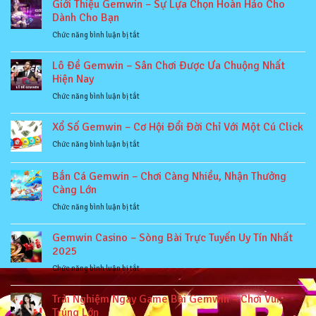
Giới Thiệu Gemwin – Sự Lựa Chọn Hoàn Hảo Cho
Siêu
Đãi
Dành Cho Bạn
Ưu
Tháng
Đãi
10:
ở
Chức năng bình luận bị tắt
Cho
Bật
Giới
Hội
Mí
Thiệu
Lô Đề Gemwin – Sân Chơi Được Ưa Chuộng Nhất
Viên
Khuyến
Gemwin
Hiện Nay
Mãi
–
Cực
Sự
ở
Chức năng bình luận bị tắt
Giới
Lựa
Lô
Hạn
Chọn
Đề
Xổ Số Gemwin – Cơ Hội Đổi Đời Chỉ Với Một Cú Click
Hoàn
Gemwin
Hảo
–
ở
Chức năng bình luận bị tắt
Cho
Sân
Xổ
Dành
Chơi
Số
Bắn Cá Gemwin – Chơi Càng Nhiều, Nhận Thưởng
Cho
Được
Gemwin
Càng Lớn
Bạn
Ưa
–
Chuộng
Cơ
ở
Chức năng bình luận bị tắt
Nhất
Hội
Bắn
Hiện
Đổi
Cá
Gemwin Casino – Sòng Bài Trực Tuyến Uy Tín Nhất
Nay
Đời
Gemwin
2025
Chỉ
–
Với
Chơi
ở
Chức năng bình luận bị tắt
Một
Càng
Gemwin
Cú
Nhiều,
Casino
Trải Nghiệm Ngay Game Bài Gemwin – Chơi Vui,
Click
Nhận
–
Trúng Lớn
Thưởng
Sòng