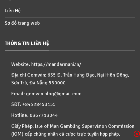
Liên Hệ
Sơ đồ trang web
THÔNG TIN LIÊN HỆ
Website:
https://mandarmani.in/
Địa chỉ Gemwin: 635 Đ. Trần Hưng Đạo, Nại Hiên Đông,
Sơn Trà, Đà Nẵng 550000
Email:
gemwin.blog@gmail.com
SĐT: +84528453155
Hotline: 0367713044
Giấy Phép: Isle of Man Gambling Supervision Commission
(IOM) cấp chứng nhận cá cược trực tuyến hợp pháp.