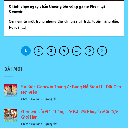
Chinh phục ngay phần thưởng lớn cùng game Phỏm tại
Gemwin
Gemwin là một trong những địa chỉ giải trí trực tuyến hàng đầu.
Nơi cá [...]
1
2
3
4
…
9
BÀI MỚI
Sự Kiện Gemwin Tháng 8: Bùng Nổ Siêu Ưu Đãi Cho
Hội Viên
ở
Chức năng bình luận bị tắt
Sự
Kiện
Gemwin Ưu Đãi Tháng 10: Bật Mí Khuyến Mãi Cực
Gemwin
Giới Hạn
Tháng
8:
ở
Chức năng bình luận bị tắt
Bùng