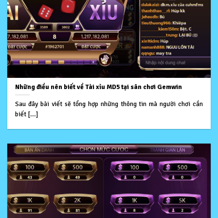
Những điều nên biết về Tài xỉu MD5 tại sân chơi Gemwin
Sau đây bài viết sẽ tổng hợp những thông tin mà người chơi cần
biết [...]