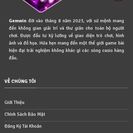
Gemwin
đời vào tháng 8 năm 2023, với sứ mệnh mang
đến không gian giải trí và thư giãn cho toàn bộ người
chơi. Được đầu tư kỹ lưỡng về giao diện trò chơi, hình
ảnh và đồ họa. Hứa hẹn mang đến một thế giới game bài
hiện đại trải nghiệm không khác gì các sòng casio hàng
đầu.
VỀ CHÚNG TÔI
Giới Thiệu
Chính Sách Bảo Mật
Đăng Ký Tài Khoản