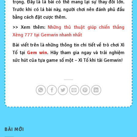
trọng. Đây là lá bài có thể mang lại sự thay đổi lớn.
Trước khi có lá bài này, người chơi nên đánh phủ đầu
bằng cách đặt cược thêm.
>> Xem thêm:
Những thủ thuật giúp chiến thắng
Xèng 777 tại Gemwin nhanh nhất
Bài viết trên là những thông tin chi tiết về trò chơi Xì
Tố tại
Gem win
. Hãy tham gia ngay và trải nghiệm
sức hút của tựa game số một – Xì Tố khi tải Gemwin!
BÀI MỚI