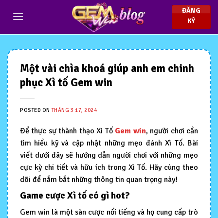
Chuyển
ĐĂNG
đến
KÝ
nội
dung
Một vài chìa khoá giúp anh em chinh
phục Xì tố Gem win
POSTED ON
THÁNG 3 17, 2024
Để thực sự thành thạo Xì Tố
Gem win
, người chơi cần
tìm hiểu kỹ và cập nhật những mẹo đánh Xì Tố. Bài
viết dưới đây sẽ hướng dẫn người chơi với những mẹo
cực kỳ chi tiết và hữu ích trong Xì Tố. Hãy cùng theo
dõi để nắm bắt những thông tin quan trọng này!
Game cược Xì tố có gì hot?
Gem win là một sàn cược nổi tiếng và họ cung cấp trò