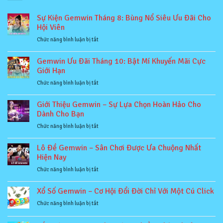
Sự Kiện Gemwin Tháng 8: Bùng Nổ Siêu Ưu Đãi Cho
Hội Viên
ở
Chức năng bình luận bị tắt
Sự
Kiện
Gemwin Ưu Đãi Tháng 10: Bật Mí Khuyến Mãi Cực
Gemwin
Giới Hạn
Tháng
8:
ở
Chức năng bình luận bị tắt
Bùng
Gemwin
Nổ
Ưu
Giới Thiệu Gemwin – Sự Lựa Chọn Hoàn Hảo Cho
Siêu
Đãi
Dành Cho Bạn
Ưu
Tháng
Đãi
10:
ở
Chức năng bình luận bị tắt
Cho
Bật
Giới
Hội
Mí
Thiệu
Lô Đề Gemwin – Sân Chơi Được Ưa Chuộng Nhất
Viên
Khuyến
Gemwin
Hiện Nay
Mãi
–
Cực
Sự
ở
Chức năng bình luận bị tắt
Giới
Lựa
Lô
Hạn
Chọn
Đề
Xổ Số Gemwin – Cơ Hội Đổi Đời Chỉ Với Một Cú Click
Hoàn
Gemwin
Hảo
–
ở
Chức năng bình luận bị tắt
Cho
Sân
Xổ
Dành
Chơi
Số