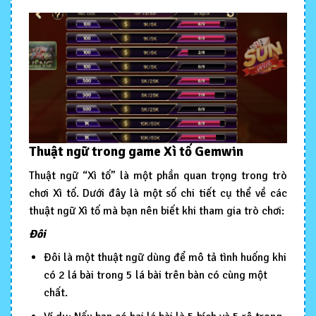
Thuật ngữ trong game Xì tố Gemwin
Thuật ngữ “Xì tố” là một phần quan trọng trong trò
chơi Xì tố. Dưới đây là một số chi tiết cụ thể về các
thuật ngữ Xì tố mà bạn nên biết khi tham gia trò chơi:
Đôi
Đôi là một thuật ngữ dùng để mô tả tình huống khi
có 2 lá bài trong 5 lá bài trên bàn có cùng một
chất.