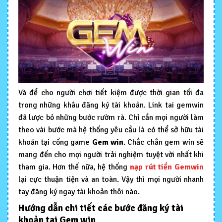
Và để cho người chơi tiết kiệm được thời gian tối đa
trong những khâu đăng ký tài khoản. Link tai gemwin
đã lược bỏ những bước rườm rà. Chỉ cần mọi người làm
theo vài bước mà hệ thống yêu cầu là có thể sở hữu tài
khoản tại cổng game
Gem win
. Chắc chắn gem win sẽ
mang đến cho mọi người trải nghiệm tuyệt vời nhất khi
tham gia. Hơn thế nữa, hệ thống
nạp rút tiền Gemwin
lại cực thuận tiện và an toàn. Vậy thì mọi người nhanh
tay đăng ký ngay tài khoản thôi nào.
Hướng dẫn chi tiết các bước đăng ký tài
khoản tai Gem win