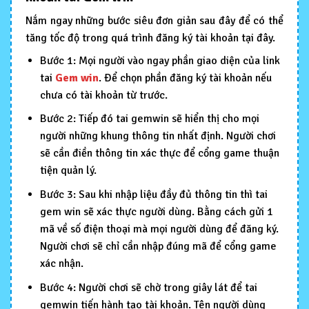
Nắm ngay những bước siêu đơn giản sau đây để có thể
tăng tốc độ trong quá trình đăng ký tài khoản tại đây.
Bước 1: Mọi người vào ngay phần giao diện của link
tai
Gem win
. Để chọn phần đăng ký tài khoản nếu
chưa có tài khoản từ trước.
Bước 2: Tiếp đó tai gemwin sẽ hiển thị cho mọi
người những khung thông tin nhất định. Người chơi
sẽ cần điền thông tin xác thực để cổng game thuận
tiện quản lý.
Bước 3: Sau khi nhập liệu đầy đủ thông tin thì tai
gem win sẽ xác thực người dùng. Bằng cách gửi 1
mã về số điện thoại mà mọi người dùng để đăng ký.
Người chơi sẽ chỉ cần nhập đúng mã để cổng game
xác nhận.
Bước 4: Người chơi sẽ chờ trong giây lát để tai
gemwin tiến hành tạo tài khoản. Tên người dùng