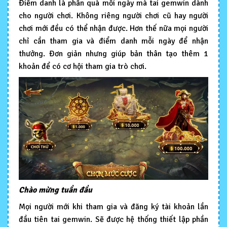
Điểm danh là phần quà mỗi ngày mà tai gemwin dành
cho người chơi. Không riêng người chơi cũ hay người
chơi mới đều có thể nhận được. Hơn thế nữa mọi người
chỉ cần tham gia và điểm danh mỗi ngày để nhận
thưởng. Đơn giản nhưng giúp bản thân tạo thêm 1
khoản để có cơ hội tham gia trò chơi.
Chào mừng tuần đầu
Mọi người mới khi tham gia và đăng ký tài khoản lần
đầu tiên tai gemwin. Sẽ được hệ thống thiết lập phần