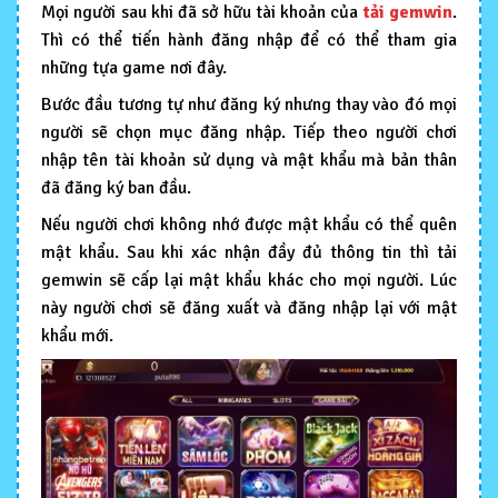
Mọi người sau khi đã sở hữu tài khoản của
tải gemwin
.
Thì có thể tiến hành đăng nhập để có thể tham gia
những tựa game nơi đây.
Bước đầu tương tự như đăng ký nhưng thay vào đó mọi
người sẽ chọn mục đăng nhập. Tiếp theo người chơi
nhập tên tài khoản sử dụng và mật khẩu mà bản thân
đã đăng ký ban đầu.
Nếu người chơi không nhớ được mật khẩu có thể quên
mật khẩu. Sau khi xác nhận đầy đủ thông tin thì tải
gemwin sẽ cấp lại mật khẩu khác cho mọi người. Lúc
này người chơi sẽ đăng xuất và đăng nhập lại với mật
khẩu mới.