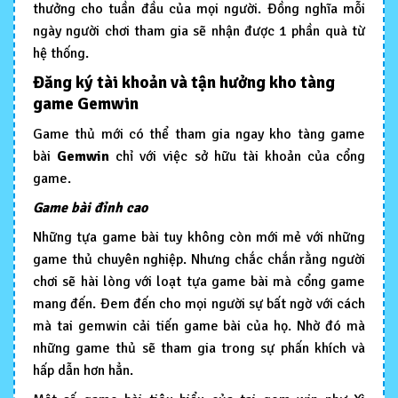
thưởng cho tuần đầu của mọi người. Đồng nghĩa mỗi
ngày người chơi tham gia sẽ nhận được 1 phần quà từ
hệ thống.
Đăng ký tài khoản và tận hưởng kho tàng
game Gemwin
Game thủ mới có thể tham gia ngay kho tàng game
bài
Gemwin
chỉ với việc sở hữu tài khoản của cổng
game.
Game bài đỉnh cao
Những tựa game bài tuy không còn mới mẻ với những
game thủ chuyên nghiệp. Nhưng chắc chắn rằng người
chơi sẽ hài lòng với loạt tựa game bài mà cổng game
mang đến. Đem đến cho mọi người sự bất ngờ với cách
mà tai gemwin cải tiến game bài của họ. Nhờ đó mà
những game thủ sẽ tham gia trong sự phấn khích và
hấp dẫn hơn hẳn.