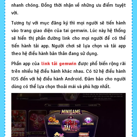
nhanh chóng. Đồng thời nhận về những ưu điểm tuyệt
vời.
Tương tự với mục đăng ký thì mọi người sẽ tiến hành
vào trang giao diện của tai gemwin. Lúc này hệ thống
sẽ hiển thị phần đường link cho mọi người để có thể
tiến hành tải app. Người chơi sẽ lựa chọn và tải app
theo hệ điều hành bản thân đang sử dụng.
Phần app của
link tải gemwin
được phổ biến rộng rãi
trên nhiều hệ điều hành khác nhau. Có từ hệ điều hành
IOS đến với hệ điều hành Android. Đảm bảo cho người
dùng có thể lựa chọn thoải mái và phù hợp nhất.