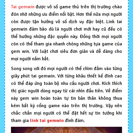
Tai gemwin
được vô số game thủ trên thị trường chào
đón nhờ những ưu điểm nổi bật. Hơn thế nữa mọi người
còn được tận hưởng vô số dịch vụ đặc biệt. Link tai
gemwin đảm bảo dù là người chơi mới hay cũ đều có
thể hưởng những đặc quyền này. Đồng thời mọi người
còn có thể tham gia nhanh chóng những tựa game của
gem win. Với luật chơi siêu đơn giản và dễ dàng cho
mọi người nắm bắt.
Song song với đó mọi người có thể chìm đắm vào từng
giây phút tai gemwin. Với từng khâu thiết kế đỉnh cao
có thể đáp ứng toàn bộ nhu cầu người chơi. Kích thích
thị giác người dùng ngay từ cái nhìn đầu tiên. Về điểm
này gem win hoàn toàn tự tin bản thân không thua
kém bất kỳ cổng game nào trên thị trường. Vậy nên
chắc chắn mọi người có thể đặt hết sự tin tưởng khi
tham gia
link tai gemwin
đình đám.