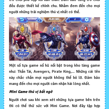
đều được thiết kế chỉnh chu. Nhằm đem đến cho mọi
người những trải nghiệm thú vị nhất có thể.
Một số tựa game nổ hũ nổi bật trong kho tàng game
như: Thần Tài, Avengers, Pirate King,… Những cái tên
này chắc chắn mọi người không thể bỏ lỡ. Đảm bảo
mang đến cho mọi người cảm nhận hài lòng nhất.
Mini Game thú vị bất ngờ
Người chơi sau khi xem xét những tựa game bên trên
thì có thể thử sức với Mini Game. Nơi đây tập hợp