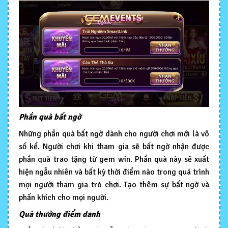
Phần quà bất ngờ
Những phần quà bất ngờ dành cho người chơi mới là vô
số kể. Người chơi khi tham gia sẽ bất ngờ nhận được
phần quà trao tặng từ gem win. Phần quà này sẽ xuất
hiện ngẫu nhiên và bất kỳ thời điểm nào trong quá trình
mọi người tham gia trò chơi. Tạo thêm sự bất ngờ và
phấn khích cho mọi người.
Quà thưởng điểm danh