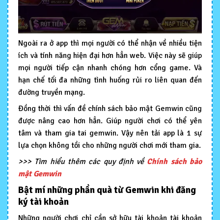
Ngoài ra ở app thì mọi người có thể nhận về nhiều tiện
ích và tính năng hiện đại hơn hẳn web. Việc này sẽ giúp
mọi người tiếp cận nhanh chóng hơn cổng game. Và
hạn chế tối đa những tình huống rủi ro liên quan đến
đường truyền mạng.
Đồng thời thì vấn đề chính sách bảo mật Gemwin cũng
được nâng cao hơn hẳn. Giúp người chơi có thể yên
tâm và tham gia tai gemwin. Vậy nên tải app là 1 sự
lựa chọn không tồi cho những người chơi mới tham gia.
>>> Tìm hiểu thêm các quy định về
Chính sách bảo
mật Gemwin
Bật mí những phần quà từ Gemwin khi đăng
ký tài khoản
Những người chơi chỉ cần sở hữu tài khoản tài khoản