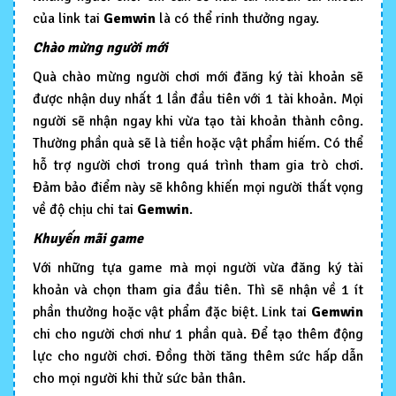
của link tai
Gemwin
là có thể rinh thưởng ngay.
Chào mừng người mới
Quà chào mừng người chơi mới đăng ký tài khoản sẽ
được nhận duy nhất 1 lần đầu tiên với 1 tài khoản. Mọi
người sẽ nhận ngay khi vừa tạo tài khoản thành công.
Thường phần quà sẽ là tiền hoặc vật phẩm hiếm. Có thể
hỗ trợ người chơi trong quá trình tham gia trò chơi.
Đảm bảo điểm này sẽ không khiến mọi người thất vọng
về độ chịu chi tai
Gemwin
.
Khuyến mãi game
Với những tựa game mà mọi người vừa đăng ký tài
khoản và chọn tham gia đầu tiên. Thì sẽ nhận về 1 ít
phần thưởng hoặc vật phẩm đặc biệt. Link tai
Gemwin
chi cho người chơi như 1 phần quà. Để tạo thêm động
lực cho người chơi. Đồng thời tăng thêm sức hấp dẫn
cho mọi người khi thử sức bản thân.