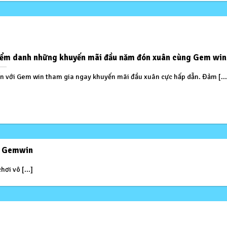
ểm danh những khuyến mãi đầu năm đón xuân cùng Gem win
n với Gem win tham gia ngay khuyến mãi đầu xuân cực hấp dẫn. Đảm [...
ơi Gemwin
ơi vô [...]