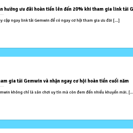
n hưởng ưu đãi hoàn tiền lên đến 20% khi tham gia link tải
uy cập ngay link tải Gemwin để có ngay cơ hội tham gia ưu đãi [...]
am gia tải Gemwin và nhận ngay cơ hội hoàn tiền cuối năm
mwin không chỉ là sân chơi uy tín mà còn đem đến nhiều khuyến mãi. [..