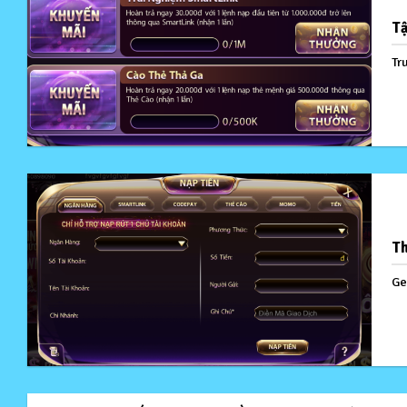
Tậ
Tr
Th
Ge