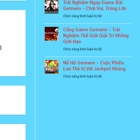
Trải Nghiệm Ngay Game Bài
Click
Nhận
–
Gemwin – Chơi Vui, Trúng Lớn
Thưởng
Sòng
Càng
Bài
ở
Chức năng bình luận bị tắt
Lớn
Trực
Trải
Tuyến
Nghiệm
Cổng Game Gemwin – Trải
Uy
Ngay
Nghiệm Thế Giới Giải Trí Không
Tín
Game
Giới Hạn
Nhất
Bài
]
2025
Gemwin
ở
Chức năng bình luận bị tắt
–
Cổng
Chơi
Game
Nổ Hũ Gemwin – Cuộc Phiêu
Vui,
Gemwin
Lưu Thú Vị Với Jackpot Khủng
Trúng
–
Lớn
Trải
ở
Chức năng bình luận bị tắt
Nghiệm
Nổ
Thế
Hũ
Giới
Gemwin
Giải
–
Trí
Cuộc
Không
Phiêu
Giới
Lưu
Hạn
Thú
Vị
Với
Jackpot
Khủng