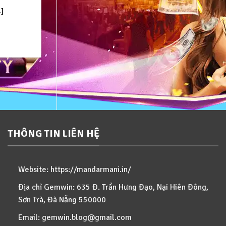
.]
THÔNG TIN LIÊN HỆ
Website:
https://mandarmani.in/
Địa chỉ Gemwin: 635 Đ. Trần Hưng Đạo, Nại Hiên Đông,
Sơn Trà, Đà Nẵng 550000
Email:
gemwin.blog@gmail.com