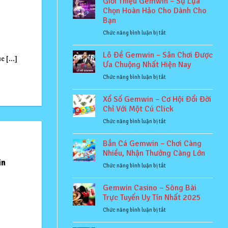
Giới Thiệu Gemwin – Sự Lựa
Siêu
Đãi
Chọn Hoàn Hảo Cho Dành Cho
Ưu
Tháng
Bạn
Đãi
10:
Cho
Bật
ở
Chức năng bình luận bị tắt
Hội
Mí
Giới
Viên
Khuyến
Thiệu
Lô Đề Gemwin – Sân Chơi Được
Mãi
 [...]
Gemwin
Ưa Chuộng Nhất Hiện Nay
Cực
–
Giới
Sự
ở
Chức năng bình luận bị tắt
Hạn
Lựa
Lô
Chọn
Đề
Xổ Số Gemwin – Cơ Hội Đổi Đời
Hoàn
Gemwin
Chỉ Với Một Cú Click
Hảo
–
Cho
Sân
ở
Chức năng bình luận bị tắt
Dành
Chơi
Xổ
Cho
Được
Số
Bắn Cá Gemwin – Chơi Càng
Bạn
Ưa
Gemwin
Nhiều, Nhận Thưởng Càng Lớn
Chuộng
–
in
Nhất
Cơ
ở
Chức năng bình luận bị tắt
Hiện
Hội
Bắn
Nay
Đổi
Cá
Gemwin Casino – Sòng Bài
Đời
Gemwin
Trực Tuyến Uy Tín Nhất 2025
Chỉ
–
Với
Chơi
ở
Chức năng bình luận bị tắt
Một
Càng
Gemwin
Cú
Nhiều,
Casino