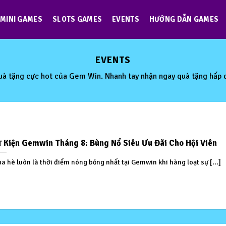
MINI GAMES
SLOTS GAMES
EVENTS
HƯỚNG DẪN GAMES
EVENTS
uà tặng cực hot của Gem Win. Nhanh tay nhận ngay quà tặng hấp d
 Kiện Gemwin Tháng 8: Bùng Nổ Siêu Ưu Đãi Cho Hội Viên
a hè luôn là thời điểm nóng bỏng nhất tại Gemwin khi hàng loạt sự [...]