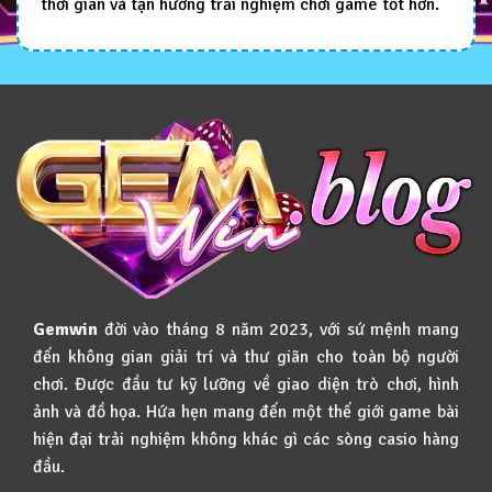
thời gian và tận hưởng trải nghiệm chơi game tốt hơn.
Gemwin
đời vào tháng 8 năm 2023, với sứ mệnh mang
đến không gian giải trí và thư giãn cho toàn bộ người
chơi. Được đầu tư kỹ lưỡng về giao diện trò chơi, hình
ảnh và đồ họa. Hứa hẹn mang đến một thế giới game bài
hiện đại trải nghiệm không khác gì các sòng casio hàng
đầu.