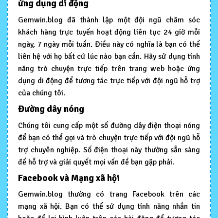
ứng dụng di động
Gemwin.blog đã thành lập một đội ngũ chăm sóc
khách hàng trực tuyến hoạt động liên tục 24 giờ mỗi
ngày, 7 ngày mỗi tuần. Điều này có nghĩa là bạn có thể
liên hệ với họ bất cứ lúc nào bạn cần. Hãy sử dụng tính
năng trò chuyện trực tiếp trên trang web hoặc ứng
dụng di động để tương tác trực tiếp với đội ngũ hỗ trợ
của chúng tôi.
Đường dây nóng
Chúng tôi cung cấp một số đường dây điện thoại nóng
để bạn có thể gọi và trò chuyện trực tiếp với đội ngũ hỗ
trợ chuyên nghiệp. Số điện thoại này thường sẵn sàng
để hỗ trợ và giải quyết mọi vấn đề bạn gặp phải.
Facebook và Mạng xã hội
Gemwin.blog thường có trang Facebook trên các
mạng xã hội. Bạn có thể sử dụng tính năng nhắn tin