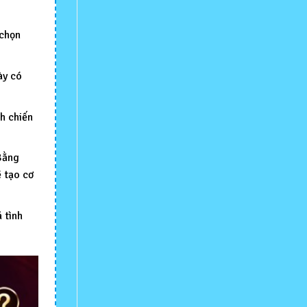
 chọn
ày có
nh chiến
 Bằng
ẽ tạo cơ
 tình