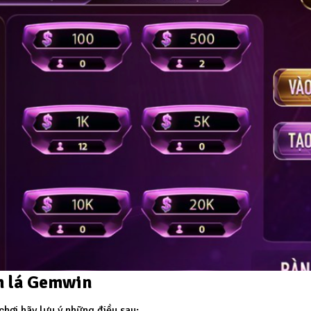
ếm lá Gemwin
hơi hãy lưu ý những điều sau: