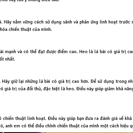
á. Hãy nắm vững cách sử dụng sảnh và phản ứng linh hoạt trước 
 hóa chiến thuật của mình.
ài mạnh và có thể đạt được điểm cao. Heo là lá bài có giá trị ca
ốt nhất.
t. Hãy giữ lại những lá bài có giá trị cao hơn. Để sử dụng trong n
ó giá trị của đối thủ, đặc biệt là heo. Điều này giúp giảm khả năn
có chiến thuật linh hoạt. Điều này giúp bạn đưa ra đánh giá về kh
đó, anh em có thể điều chỉnh chiến thuật của mình một cách hiệu q