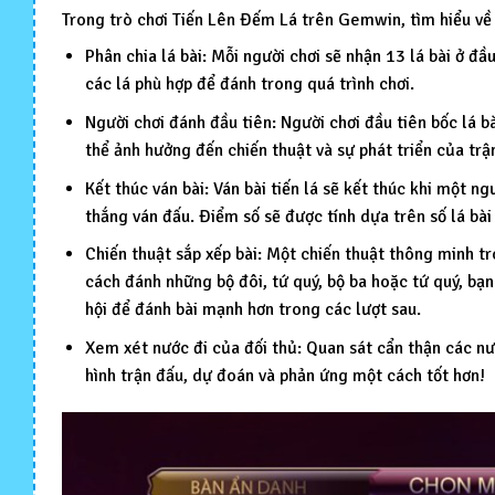
Trong trò chơi Tiến Lên Đếm Lá trên Gemwin, tìm hiểu về 
Phân chia lá bài: Mỗi người chơi sẽ nhận 13 lá bài ở đầ
các lá phù hợp để đánh trong quá trình chơi.
Người chơi đánh đầu tiên: Người chơi đầu tiên bốc lá b
thể ảnh hưởng đến chiến thuật và sự phát triển của trậ
Kết thúc ván bài: Ván bài tiến lá sẽ kết thúc khi một ng
thắng ván đấu. Điểm số sẽ được tính dựa trên số lá bài 
Chiến thuật sắp xếp bài: Một chiến thuật thông minh t
cách đánh những bộ đôi, tứ quý, bộ ba hoặc tứ quý, bạ
hội để đánh bài mạnh hơn trong các lượt sau.
Xem xét nước đi của đối thủ: Quan sát cẩn thận các nướ
hình trận đấu, dự đoán và phản ứng một cách tốt hơn!