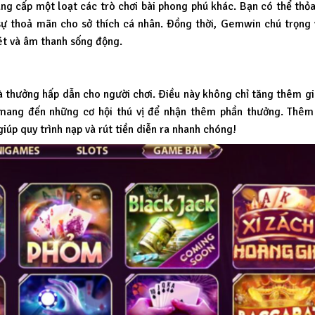
g cấp một loạt các trò chơi bài phong phú khác. Bạn có thể thỏa
sự thoả mãn cho sở thích cá nhân. Đồng thời, Gemwin chú trọng 
ét và âm thanh sống động.
thưởng hấp dẫn cho người chơi. Điều này không chỉ tăng thêm giá
ang đến những cơ hội thú vị để nhận thêm phần thưởng. Thêm
úp quy trình nạp và rút tiền diễn ra nhanh chóng!