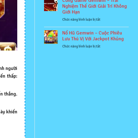
Cổng Game Gemwin – Trải
Uy
Ngay
Nghiệm Thế Giới Giải Trí Không
Tín
Game
Giới Hạn
Nhất
Bài
2025
Gemwin
ở
Chức năng bình luận bị tắt
–
Cổng
Chơi
Game
Nổ Hũ Gemwin – Cuộc Phiêu
Vui,
Gemwin
Lưu Thú Vị Với Jackpot Khủng
Trúng
–
Lớn
Trải
ở
Chức năng bình luận bị tắt
Nghiệm
Nổ
Thế
Hũ
Giới
Gemwin
Giải
–
ịnh người
Trí
Cuộc
ến thấp:
Không
Phiêu
Giới
Lưu
Hạn
Thú
ến thắng.
Vị
Với
Jackpot
Khủng
này khiến