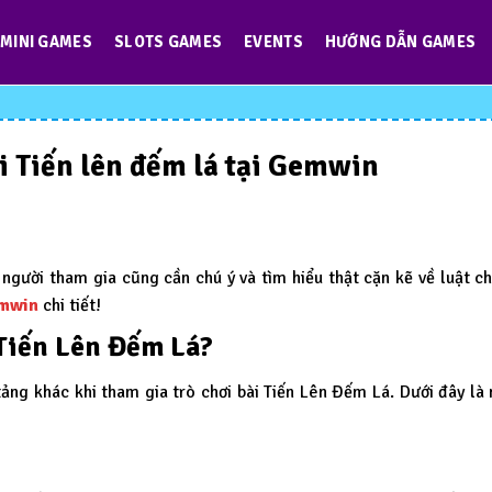
MINI GAMES
SLOTS GAMES
EVENTS
HƯỚNG DẪN GAMES
i Tiến lên đếm lá tại Gemwin
, người tham gia cũng cần chú ý và tìm hiểu thật cặn kẽ về luật 
mwin
chi tiết!
Tiến Lên Đếm Lá?
ng khác khi tham gia trò chơi bài Tiến Lên Đếm Lá. Dưới đây là 