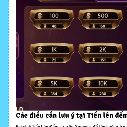
Các điều cần lưu ý tại Tiến lên đ
Khi chơi Tiến Lên Đếm Lá trên Gemwin, để tận hưởng trò c