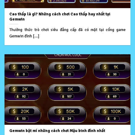
Cao thấp là gì? Những cách chơi Cao thấp hay nhất tại
Gemwin
Thưởng thức trò chơi siêu đẳng cấp đã có mặt tại cổng game
Gemwin đình [...]
Gemwin bật mí những cách chơi Mậu binh đỉnh nhất