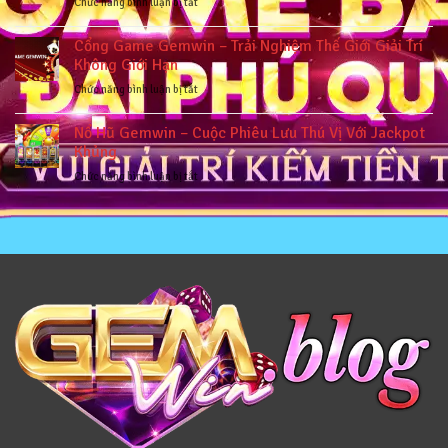
ở
Chức năng bình luận bị tắt
Lớn
Trực
Trải
Tuyến
Nghiệm
Cổng Game Gemwin – Trải Nghiệm Thế Giới Giải Trí
Uy
Ngay
Không Giới Hạn
Tín
Game
Nhất
Bài
ở
Chức năng bình luận bị tắt
2025
Gemwin
Cổng
–
Game
Nổ Hũ Gemwin – Cuộc Phiêu Lưu Thú Vị Với Jackpot
Chơi
Gemwin
Khủng
Vui,
–
Trúng
Trải
ở
Chức năng bình luận bị tắt
Lớn
Nghiệm
Nổ
Thế
Hũ
Giới
Gemwin
Giải
–
Trí
Cuộc
Không
Phiêu
Giới
Lưu
Hạn
Thú
Vị
Với
Jackpot
Khủng