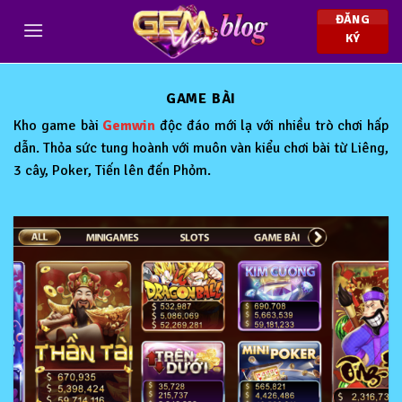
Chuyển
ĐĂNG
đến
KÝ
nội
dung
GAME BÀI
Kho game bài
Gemwin
độc đáo mới lạ với nhiều trò chơi hấp
dẫn. Thỏa sức tung hoành với muôn vàn kiểu chơi bài từ Liêng,
3 cây, Poker, Tiến lên đến Phỏm.