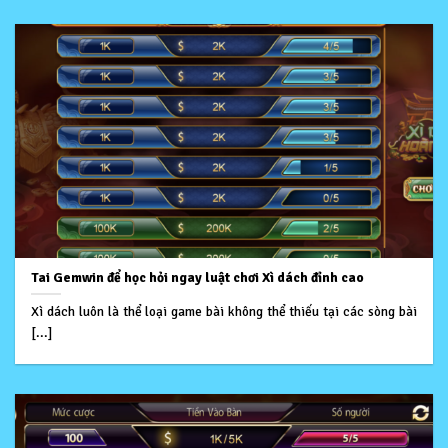
Tai Gemwin để học hỏi ngay luật chơi Xì dách đỉnh cao
Xì dách luôn là thể loại game bài không thể thiếu tại các sòng bài
[...]