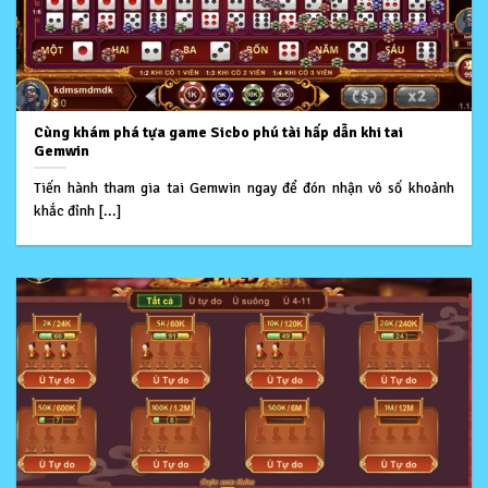
Cùng khám phá tựa game Sicbo phú tài hấp dẫn khi tai
Gemwin
Tiến hành tham gia tai Gemwin ngay để đón nhận vô số khoảnh
khắc đỉnh [...]