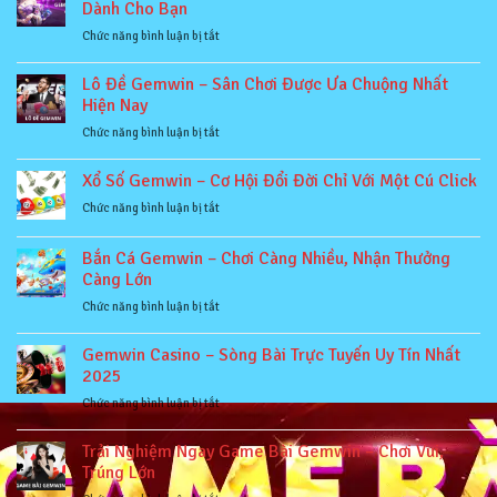
Dành Cho Bạn
Ưu
Tháng
Đãi
10:
ở
Chức năng bình luận bị tắt
Cho
Bật
Giới
Hội
Mí
Thiệu
Lô Đề Gemwin – Sân Chơi Được Ưa Chuộng Nhất
Viên
Khuyến
Gemwin
Hiện Nay
Mãi
–
Cực
Sự
ở
Chức năng bình luận bị tắt
Giới
Lựa
Lô
Hạn
Chọn
Đề
Xổ Số Gemwin – Cơ Hội Đổi Đời Chỉ Với Một Cú Click
Hoàn
Gemwin
Hảo
–
ở
Chức năng bình luận bị tắt
Cho
Sân
Xổ
Dành
Chơi
Số
Bắn Cá Gemwin – Chơi Càng Nhiều, Nhận Thưởng
Cho
Được
Gemwin
Càng Lớn
Bạn
Ưa
–
Chuộng
Cơ
ở
Chức năng bình luận bị tắt
Nhất
Hội
Bắn
Hiện
Đổi
Cá
Gemwin Casino – Sòng Bài Trực Tuyến Uy Tín Nhất
Nay
Đời
Gemwin
2025
Chỉ
–
Với
Chơi
ở
Chức năng bình luận bị tắt
Một
Càng
Gemwin
Cú
Nhiều,
Casino
Trải Nghiệm Ngay Game Bài Gemwin – Chơi Vui,
Click
Nhận
–
Trúng Lớn
Thưởng
Sòng
Càng
Bài