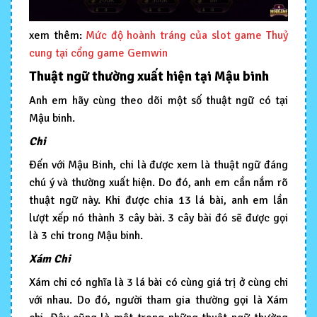
xem thêm:
Mức độ hoành tráng của slot game Thuỷ
cung tại cổng game Gemwin
Thuật ngữ thường xuất hiện tại Mậu binh
Anh em hãy cùng theo dõi một số thuật ngữ có tại
Mậu binh.
Chi
Đến với Mậu Binh, chi là được xem là thuật ngữ đáng
chú ý và thường xuất hiện. Do đó, anh em cần nắm rõ
thuật ngữ này. Khi được chia 13 lá bài, anh em lần
lượt xếp nó thành 3 cây bài. 3 cây bài đó sẽ được gọi
là 3 chi trong Mậu binh.
Xám Chi
Xám chi có nghĩa là 3 lá bài có cùng giá trị ở cùng chi
với nhau. Do đó, người tham gia thường gọi là Xám