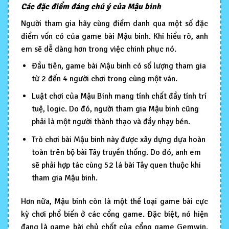
Các đặc điểm đáng chú ý của Mậu binh
Người tham gia hãy cùng điểm danh qua một số đặc
điểm vốn có của game bài Mậu binh. Khi hiểu rõ, anh
em sẽ dễ dàng hơn trong việc chinh phục nó.
Đầu tiên, game bài Mậu binh có số lượng tham gia
từ 2 đến 4 người chơi trong cùng một ván.
Luật chơi của Mậu Binh mang tính chất đầy tính trí
tuệ, logic. Do đó, người tham gia Mậu binh cũng
phải là một người thành thạo và đầy nhạy bén.
Trò chơi bài Mậu binh này được xây dựng dựa hoàn
toàn trên bộ bài Tây truyền thống. Do đó, anh em
sẽ phải hợp tác cùng 52 lá bài Tây quen thuộc khi
tham gia Mậu binh.
Hơn nữa, Mậu binh còn là một thể loại game bài cực
kỳ chơi phổ biến ở các cổng game. Đặc biệt, nó hiện
đang là game bài chủ chốt của cổng game Gemwin.