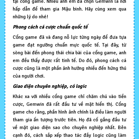
tại cổng game. Nhiều anh em đã chọn Gemwin là nơi
hấp dẫn để tham gia Mậu binh. Hãy cùng xem qua
những lý do nhé!
Phong cách cá cược chuẩn quốc tế
Cổng game đã và đang nỗ lực từng ngày để đưa tựa
game đạt ngưỡng chuẩn mực quốc tế. Tại đây, từ
sòng bài đến phong thái chia bài của cổng game, anh
em đều thấy được rất tinh tế. Do đó, phong cách cá
cược cũng là một phần ảnh hưởng nhiều đến hứng thú
của người chơi.
Giao diện chuyên nghiệp, có logic
Khác xa với nhiều cổng game chỉ chăm chú vào tiền
cược, Gemwin đã rất đầu tư về mặt hiển thị. Cổng
game cho rằng, phần hình ảnh chính là điều làm người
tham gia ấn tượng trước tiên. Họ đã cố gắng đầu tư
về mặt giao diện sao cho chuyên nghiệp nhất. Bên
cạnh đó, cách sắp xếp thao tác đầy logic cũng làm