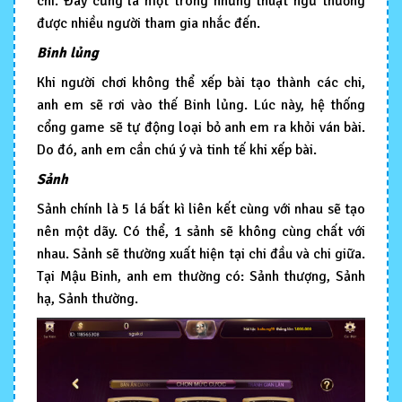
chi. Đây cũng là một trong những thuật ngữ thường
được nhiều người tham gia nhắc đến.
Binh lủng
Khi người chơi không thể xếp bài tạo thành các chi,
anh em sẽ rơi vào thế Binh lủng. Lúc này, hệ thống
cổng game sẽ tự động loại bỏ anh em ra khỏi ván bài.
Do đó, anh em cần chú ý và tinh tế khi xếp bài.
Sảnh
Sảnh chính là 5 lá bất kì liên kết cùng với nhau sẽ tạo
nên một dãy. Có thể, 1 sảnh sẽ không cùng chất với
nhau. Sảnh sẽ thường xuất hiện tại chi đầu và chi giữa.
Tại Mậu Binh, anh em thường có: Sảnh thượng, Sảnh
hạ, Sảnh thường.