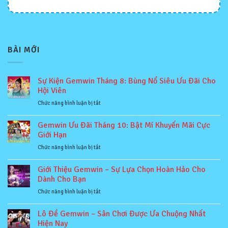
BÀI MỚI
Sự Kiện Gemwin Tháng 8: Bùng Nổ Siêu Ưu Đãi Cho
Hội Viên
ở
Chức năng bình luận bị tắt
Sự
Kiện
Gemwin Ưu Đãi Tháng 10: Bật Mí Khuyến Mãi Cực
Gemwin
Giới Hạn
Tháng
8:
ở
Chức năng bình luận bị tắt
Bùng
Gemwin
Nổ
Ưu
Giới Thiệu Gemwin – Sự Lựa Chọn Hoàn Hảo Cho
Siêu
Đãi
Dành Cho Bạn
Ưu
Tháng
Đãi
10:
ở
Chức năng bình luận bị tắt
Cho
Bật
Giới
Hội
Mí
Thiệu
Lô Đề Gemwin – Sân Chơi Được Ưa Chuộng Nhất
Viên
Khuyến
Gemwin
Hiện Nay
Mãi
–