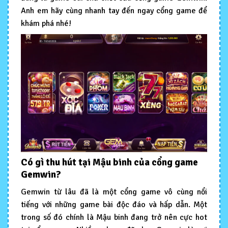
Anh em hãy cùng nhanh tay đến ngay cổng game để
khám phá nhé!
Có gì thu hút tại Mậu binh của cổng game
Gemwin?
Gemwin từ lâu đã là một cổng game vô cùng nổi
tiếng với những game bài độc đáo và hấp dẫn. Một
trong số đó chính là Mậu binh đang trở nên cực hot