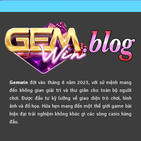
Giới
Gemwin
Giải
–
Trí
Cuộc
Không
Phiêu
Giới
Lưu
Hạn
Thú
Vị
Với
Jackpot
Khủng
Gemwin
đời vào tháng 8 năm 2023, với sứ mệnh mang
đến không gian giải trí và thư giãn cho toàn bộ người
chơi. Được đầu tư kỹ lưỡng về giao diện trò chơi, hình
ảnh và đồ họa. Hứa hẹn mang đến một thế giới game bài
hiện đại trải nghiệm không khác gì các sòng casio hàng
đầu.