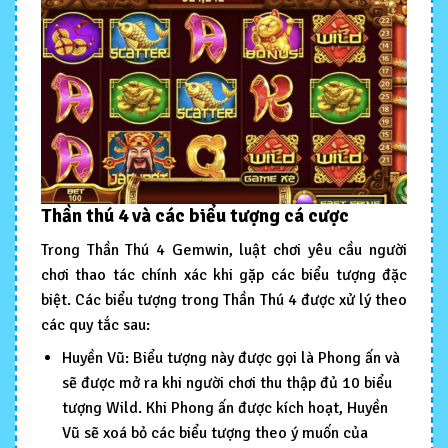
Thần thú 4 và các biểu tượng cá cược
Trong Thần Thú 4 Gemwin, luật chơi yêu cầu người
chơi thao tác chính xác khi gặp các biểu tượng đặc
biệt. Các biểu tượng trong Thần Thú 4 được xử lý theo
các quy tắc sau:
Huyền Vũ: Biểu tượng này được gọi là Phong ấn và
sẽ được mở ra khi người chơi thu thập đủ 10 biểu
tượng Wild. Khi Phong ấn được kích hoạt, Huyền
Vũ sẽ xoá bỏ các biểu tượng theo ý muốn của