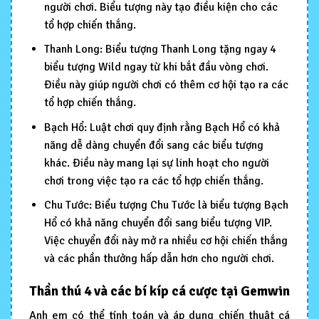
người chơi. Biểu tượng này tạo điều kiện cho các
tổ hợp chiến thắng.
Thanh Long: Biểu tượng Thanh Long tặng ngay 4
biểu tượng Wild ngay từ khi bắt đầu vòng chơi.
Điều này giúp người chơi có thêm cơ hội tạo ra các
tổ hợp chiến thắng.
Bạch Hổ: Luật chơi quy định rằng Bạch Hổ có khả
năng dễ dàng chuyển đổi sang các biểu tượng
khác. Điều này mang lại sự linh hoạt cho người
chơi trong việc tạo ra các tổ hợp chiến thắng.
Chu Tước: Biểu tượng Chu Tước là biểu tượng Bạch
Hổ có khả năng chuyển đổi sang biểu tượng VIP.
Việc chuyển đổi này mở ra nhiều cơ hội chiến thắng
và các phần thưởng hấp dẫn hơn cho người chơi.
Thần thú 4 và các bí kíp cá cược tại Gemwin
Anh em có thể tính toán và áp dụng chiến thuật cá