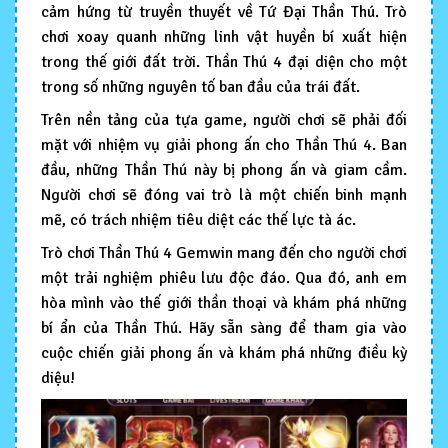
cảm hứng từ truyền thuyết về Tứ Đại Thần Thú. Trò
chơi xoay quanh những linh vật huyền bí xuất hiện
trong thế giới đất trời. Thần Thú 4 đại diện cho một
trong số những nguyên tố ban đầu của trái đất.
Trên nền tảng của tựa game, người chơi sẽ phải đối
mặt với nhiệm vụ giải phong ấn cho Thần Thú 4. Ban
đầu, những Thần Thú này bị phong ấn và giam cầm.
Người chơi sẽ đóng vai trò là một chiến binh mạnh
mẽ, có trách nhiệm tiêu diệt các thế lực tà ác.
Trò chơi Thần Thú 4 Gemwin mang đến cho người chơi
một trải nghiệm phiêu lưu độc đáo. Qua đó, anh em
hòa mình vào thế giới thần thoại và khám phá những
bí ẩn của Thần Thú. Hãy sẵn sàng để tham gia vào
cuộc chiến giải phong ấn và khám phá những điều kỳ
diệu!