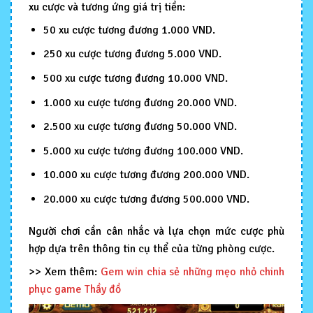
xu cược và tương ứng giá trị tiền:
50 xu cược tương đương 1.000 VND.
250 xu cược tương đương 5.000 VND.
500 xu cược tương đương 10.000 VND.
1.000 xu cược tương đương 20.000 VND.
2.500 xu cược tương đương 50.000 VND.
5.000 xu cược tương đương 100.000 VND.
10.000 xu cược tương đương 200.000 VND.
20.000 xu cược tương đương 500.000 VND.
Người chơi cần cân nhắc và lựa chọn mức cược phù
hợp dựa trên thông tin cụ thể của từng phòng cược.
>> Xem thêm:
Gem win chia sẻ những mẹo nhỏ chinh
phục game Thầy đồ