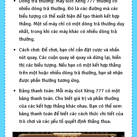
Dòng trả thưởng: Máy slot Xèng 777 thường có
nhiều dòng trả thưởng. Đó là các đường mà các
biểu tượng có thể xuất hiện để tạo thành kết hợp
thắng. Một số máy chỉ có một dòng trả thưởng duy
nhất, trong khi các máy khác có nhiều dòng trả
thưởng.
Cách chơi: Để chơi, bạn chỉ cần đặt cược và nhấn
nút quay. Các cuộn quay sẽ quay và dừng lại, hiển
thị các biểu tượng. Nếu bạn có một kết hợp thắng
trên một hoặc nhiều dòng trả thưởng, bạn sẽ nhận
được phần thưởng tương ứng.
Bảng thanh toán: Mỗi máy slot Xèng 777 có một
bảng thanh toán. Cho biết giá trị và phần thưởng
của các kết hợp thắng khác nhau. Bạn có thể xem
bảng thanh toán để biết các cách thức chi tiết của
trò chơi và các yếu tố quyết định thắng thua.