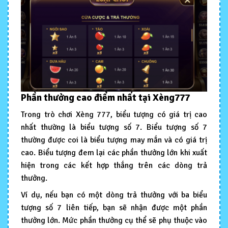
Phần thưởng cao điểm nhất tại Xèng777
Trong trò chơi Xèng 777, biểu tượng có giá trị cao
nhất thường là biểu tượng số 7. Biểu tượng số 7
thường được coi là biểu tượng may mắn và có giá trị
cao. Biểu tượng đem lại các phần thưởng lớn khi xuất
hiện trong các kết hợp thắng trên các dòng trả
thưởng.
Ví dụ, nếu bạn có một dòng trả thưởng với ba biểu
tượng số 7 liên tiếp, bạn sẽ nhận được một phần
thưởng lớn. Mức phần thưởng cụ thể sẽ phụ thuộc vào