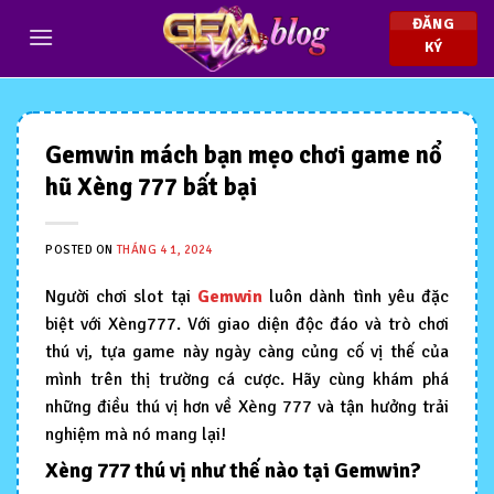
Chuyển
ĐĂNG
đến
KÝ
nội
dung
Gemwin mách bạn mẹo chơi game nổ
hũ Xèng 777 bất bại
POSTED ON
THÁNG 4 1, 2024
Người chơi slot tại
Gemwin
luôn dành tình yêu đặc
biệt với Xèng777. Với giao diện độc đáo và trò chơi
thú vị, tựa game này ngày càng củng cố vị thế của
mình trên thị trường cá cược. Hãy cùng khám phá
những điều thú vị hơn về Xèng 777 và tận hưởng trải
nghiệm mà nó mang lại!
Xèng 777 thú vị như thế nào tại Gemwin?