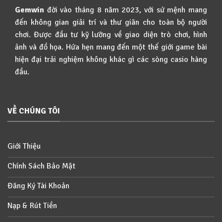
Gemwin
đời vào tháng 8 năm 2023, với sứ mệnh mang
đến không gian giải trí và thư giãn cho toàn bộ người
chơi. Được đầu tư kỹ lưỡng về giao diện trò chơi, hình
ảnh và đồ họa. Hứa hẹn mang đến một thế giới game bài
hiện đại trải nghiệm không khác gì các sòng casio hàng
đầu.
VỀ CHÚNG TÔI
Giới Thiệu
Chính Sách Bảo Mật
Đăng Ký Tài Khoản
Nạp & Rút Tiền