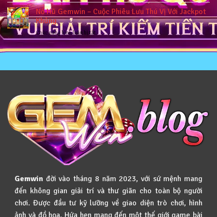
–
Game
Nổ Hũ Gemwin – Cuộc Phiêu Lưu Thú Vị Với Jackpot
Chơi
Gemwin
Khủng
Vui,
–
Trúng
Trải
ở
Chức năng bình luận bị tắt
Lớn
Nghiệm
Nổ
Thế
Hũ
Giới
Gemwin
Giải
–
Trí
Cuộc
Không
Phiêu
Giới
Lưu
Hạn
Thú
Vị
Với
Jackpot
Khủng
Gemwin
đời vào tháng 8 năm 2023, với sứ mệnh mang
đến không gian giải trí và thư giãn cho toàn bộ người
chơi. Được đầu tư kỹ lưỡng về giao diện trò chơi, hình
ảnh và đồ họa. Hứa hẹn mang đến một thế giới game bài