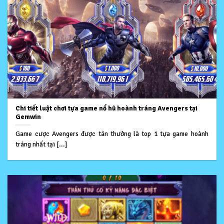
Chi tiết luật chơi tựa game nổ hũ hoành tráng Avengers tại
Gemwin
Game cược Avengers được tán thưởng là top 1 tựa game hoành
tráng nhất tại [...]