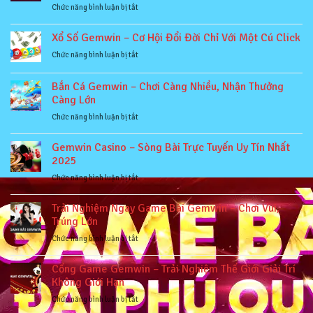
Cực
Sự
ở
Chức năng bình luận bị tắt
Giới
Lựa
Lô
Hạn
Chọn
Đề
Xổ Số Gemwin – Cơ Hội Đổi Đời Chỉ Với Một Cú Click
Hoàn
Gemwin
Hảo
–
ở
Chức năng bình luận bị tắt
Cho
Sân
Xổ
Dành
Chơi
Số
Bắn Cá Gemwin – Chơi Càng Nhiều, Nhận Thưởng
Cho
Được
Gemwin
Càng Lớn
Bạn
Ưa
–
Chuộng
Cơ
ở
Chức năng bình luận bị tắt
Nhất
Hội
Bắn
Hiện
Đổi
Cá
Gemwin Casino – Sòng Bài Trực Tuyến Uy Tín Nhất
Nay
Đời
Gemwin
2025
Chỉ
–
Với
Chơi
ở
Chức năng bình luận bị tắt
Một
Càng
Gemwin
Cú
Nhiều,
Casino
Trải Nghiệm Ngay Game Bài Gemwin – Chơi Vui,
Click
Nhận
–
Trúng Lớn
Thưởng
Sòng
Càng
Bài
ở
Chức năng bình luận bị tắt
Lớn
Trực
Trải
Tuyến
Nghiệm
Cổng Game Gemwin – Trải Nghiệm Thế Giới Giải Trí
Uy
Ngay
Không Giới Hạn
Tín
Game
Nhất
Bài
ở
Chức năng bình luận bị tắt
2025
Gemwin
Cổng