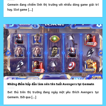
Gemwin đang chiếm lĩnh thị trường với nhiều dòng game giải trí
hay. Slot game [...]
Những điểm hấp dẫn làm nên tên tuổi Avengers tại Gemwin
Bet thủ trên thị trường đang ngày một yêu thích Avengers tại
Gemwin. Bởi qua [...]