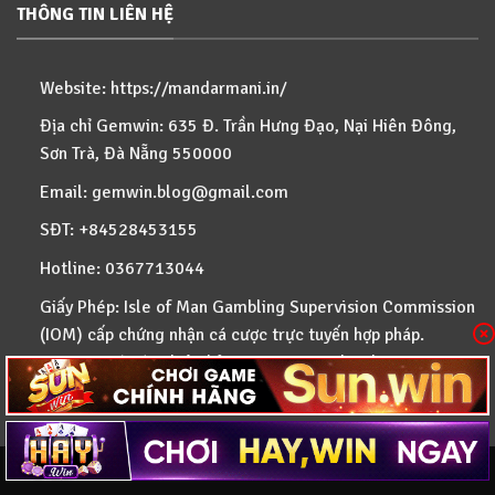
THÔNG TIN LIÊN HỆ
Website:
https://mandarmani.in/
Địa chỉ Gemwin: 635 Đ. Trần Hưng Đạo, Nại Hiên Đông,
Sơn Trà, Đà Nẵng 550000
Email:
gemwin.blog@gmail.com
SĐT: +84528453155
Hotline: 0367713044
Giấy Phép: Isle of Man Gambling Supervision Commission
(IOM) cấp chứng nhận cá cược trực tuyến hợp pháp.
Gemwin có các phiên bản WEB/IOS/Android/APK
Copyright 2026 ©
GEMWIN