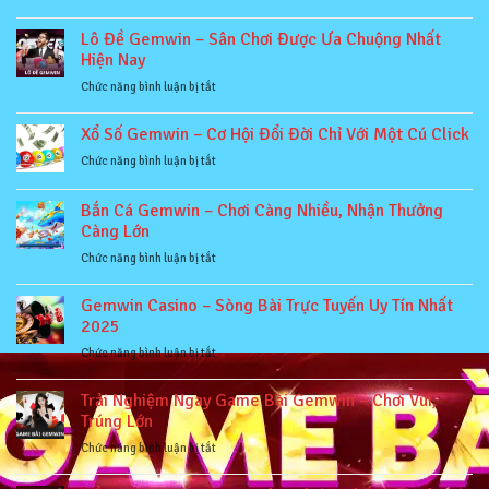
Cho
Bật
Giới
Hội
Mí
Thiệu
Lô Đề Gemwin – Sân Chơi Được Ưa Chuộng Nhất
Viên
Khuyến
Gemwin
Hiện Nay
Mãi
–
Cực
Sự
ở
Chức năng bình luận bị tắt
Giới
Lựa
Lô
Hạn
Chọn
Đề
Xổ Số Gemwin – Cơ Hội Đổi Đời Chỉ Với Một Cú Click
Hoàn
Gemwin
Hảo
–
ở
Chức năng bình luận bị tắt
Cho
Sân
Xổ
Dành
Chơi
Số
Bắn Cá Gemwin – Chơi Càng Nhiều, Nhận Thưởng
Cho
Được
Gemwin
Càng Lớn
Bạn
Ưa
–
Chuộng
Cơ
ở
Chức năng bình luận bị tắt
Nhất
Hội
Bắn
Hiện
Đổi
Cá
Gemwin Casino – Sòng Bài Trực Tuyến Uy Tín Nhất
Nay
Đời
Gemwin
2025
Chỉ
–
Với
Chơi
ở
Chức năng bình luận bị tắt
Một
Càng
Gemwin
Cú
Nhiều,
Casino
Trải Nghiệm Ngay Game Bài Gemwin – Chơi Vui,
Click
Nhận
–
Trúng Lớn
Thưởng
Sòng
Càng
Bài
ở
Chức năng bình luận bị tắt
Lớn
Trực
Trải
Tuyến
Nghiệm