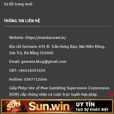
Sơ đồ trang web
THÔNG TIN LIÊN HỆ
Website:
https://mandarmani.in/
Địa chỉ Gemwin: 635 Đ. Trần Hưng Đạo, Nại Hiên Đông,
Sơn Trà, Đà Nẵng 550000
Email:
gemwin.blog@gmail.com
SĐT: +84528453155
Hotline: 0367713044
Giấy Phép: Isle of Man Gambling Supervision Commission
(IOM) cấp chứng nhận cá cược trực tuyến hợp pháp.
Gemwin có các phiên bản WEB/IOS/Android/APK