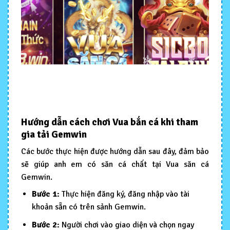
Hướng dẫn cách chơi Vua bắn cá khi tham
gia tải Gemwin
Các bước thực hiện được hướng dẫn sau đây, đảm bảo
sẽ giúp anh em có săn cá chất tại Vua săn cá
Gemwin.
Bước 1:
Thực hiện đăng ký, đăng nhập vào tài
khoản sẵn có trên sảnh Gemwin.
Bước 2:
Người chơi vào giao diện và chọn ngay