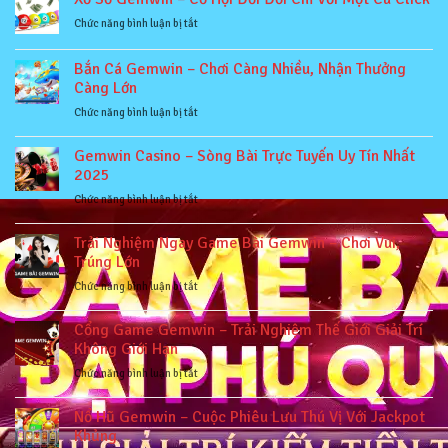
Hoàn
Gemwin
Hảo
–
ở
Chức năng bình luận bị tắt
Cho
Sân
Xổ
Dành
Chơi
Số
Bắn Cá Gemwin – Chơi Càng Nhiều, Nhận Thưởng
Cho
Được
Gemwin
Càng Lớn
Bạn
Ưa
–
Chuộng
Cơ
ở
Chức năng bình luận bị tắt
Nhất
Hội
Bắn
Hiện
Đổi
Cá
Gemwin Casino – Sòng Bài Trực Tuyến Uy Tín Nhất
Nay
Đời
Gemwin
2025
Chỉ
–
Với
Chơi
ở
Chức năng bình luận bị tắt
Một
Càng
Gemwin
Cú
Nhiều,
Casino
Trải Nghiệm Ngay Game Bài Gemwin – Chơi Vui,
Click
Nhận
–
Trúng Lớn
Thưởng
Sòng
Càng
Bài
ở
Chức năng bình luận bị tắt
Lớn
Trực
Trải
Tuyến
Nghiệm
Cổng Game Gemwin – Trải Nghiệm Thế Giới Giải Trí
Uy
Ngay
Không Giới Hạn
Tín
Game
Nhất
Bài
ở
Chức năng bình luận bị tắt
2025
Gemwin
Cổng
–
Game
Nổ Hũ Gemwin – Cuộc Phiêu Lưu Thú Vị Với Jackpot
Chơi
Gemwin
Khủng
Vui,
–