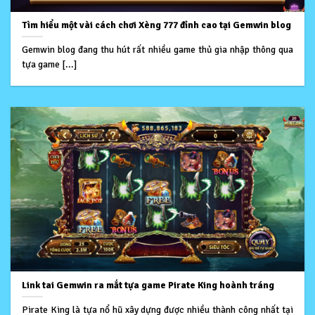
Tìm hiểu một vài cách chơi Xèng 777 đỉnh cao tại Gemwin blog
Gemwin blog đang thu hút rất nhiều game thủ gia nhập thông qua
tựa game [...]
Link tai Gemwin ra mắt tựa game Pirate King hoành tráng
Pirate King là tựa nổ hũ xây dựng được nhiều thành công nhất tại