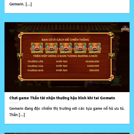
Gemwin. [...]
Chơi game Thần tài nhận thưởng hậu hĩnh khi tai Gemwin
Gemwin đang độc chiếm thị trường với các tựa game nổ hũ ưu tú.
Thần [...]