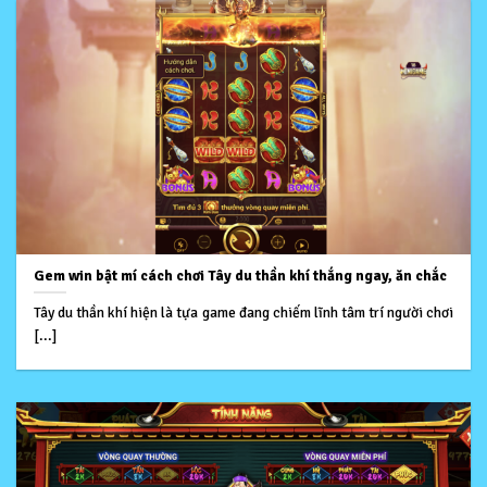
Gem win bật mí cách chơi Tây du thần khí thắng ngay, ăn chắc
Tây du thần khí hiện là tựa game đang chiếm lĩnh tâm trí người chơi
[...]