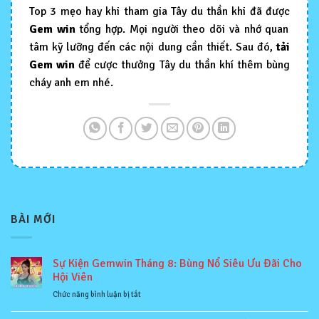
Top 3 mẹo hay khi tham gia Tây du thần khi đã được
Gem win
tổng hợp. Mọi người theo dõi và nhớ quan
tâm kỹ lưỡng đến các nội dung cần thiết. Sau đó,
tải
Gem win
để cược thưởng Tây du thần khí thêm bùng
cháy anh em nhé.
BÀI MỚI
Sự Kiện Gemwin Tháng 8: Bùng Nổ Siêu Ưu Đãi Cho
Hội Viên
ở
Chức năng bình luận bị tắt
Sự
Kiện