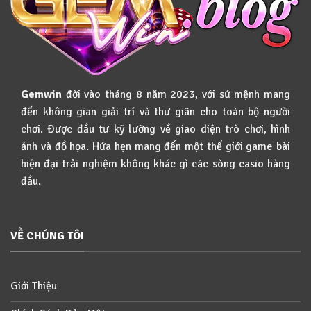
Với
Jackpot
Khủng
Gemwin
đời vào tháng 8 năm 2023, với sứ mệnh mang
đến không gian giải trí và thư giãn cho toàn bộ người
chơi. Được đầu tư kỹ lưỡng về giao diện trò chơi, hình
ảnh và đồ họa. Hứa hẹn mang đến một thế giới game bài
hiện đại trải nghiệm không khác gì các sòng casio hàng
đầu.
VỀ CHÚNG TÔI
Giới Thiệu