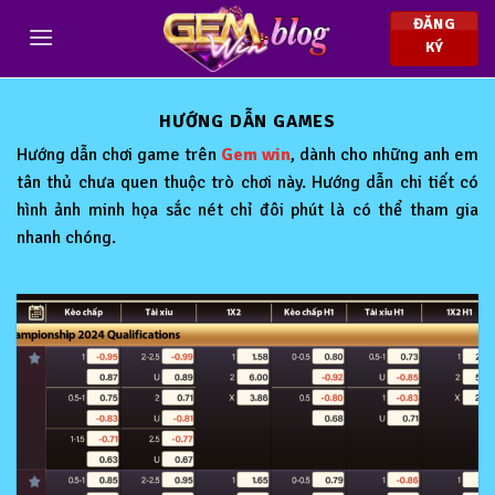
Chuyển
ĐĂNG
đến
KÝ
nội
dung
HƯỚNG DẪN GAMES
Hướng dẫn chơi game trên
Gem win
, dành cho những anh em
tân thủ chưa quen thuộc trò chơi này. Hướng dẫn chi tiết có
hình ảnh minh họa sắc nét chỉ đôi phút là có thể tham gia
nhanh chóng.