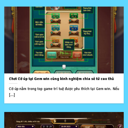
Chơi Cờ úp tại Gem win cùng kinh nghiệm chia sẻ từ cao thủ
Cờ úp nằm trong top game trí tuệ được yêu thích tại Gem win. Nếu
[...]