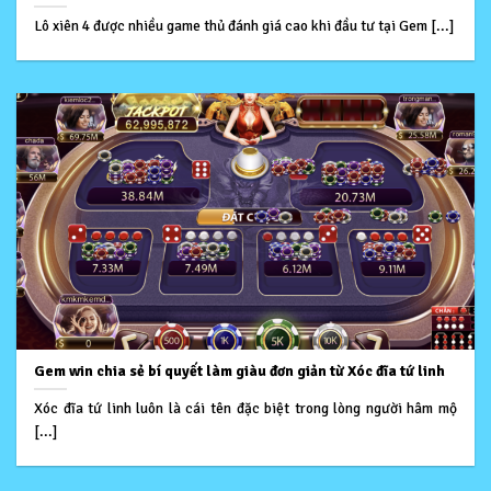
Lô xiên 4 được nhiều game thủ đánh giá cao khi đầu tư tại Gem [...]
Gem win chia sẻ bí quyết làm giàu đơn giản từ Xóc đĩa tứ linh
Xóc đĩa tứ linh luôn là cái tên đặc biệt trong lòng người hâm mộ
[...]