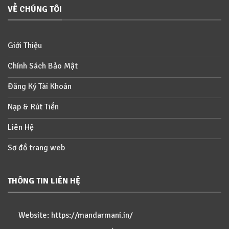
VỀ CHÚNG TÔI
Giới Thiệu
Chính Sách Bảo Mật
Đăng Ký Tài Khoản
Nạp & Rút Tiền
Liên Hệ
Sơ đồ trang web
THÔNG TIN LIÊN HỆ
Website:
https://mandarmani.in/