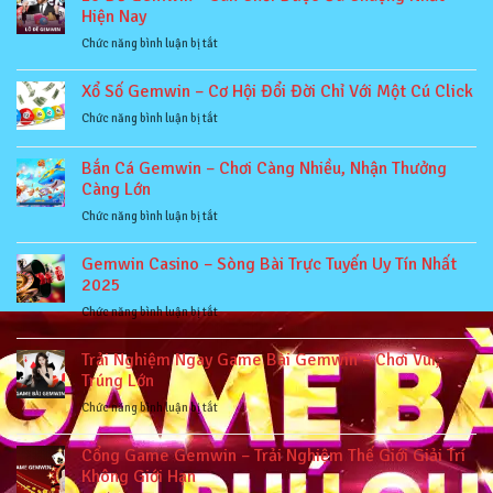
Gemwin
Hiện Nay
Mãi
–
Cực
Sự
ở
Chức năng bình luận bị tắt
Giới
Lựa
Lô
Hạn
Chọn
Đề
Xổ Số Gemwin – Cơ Hội Đổi Đời Chỉ Với Một Cú Click
Hoàn
Gemwin
Hảo
–
ở
Chức năng bình luận bị tắt
Cho
Sân
Xổ
Dành
Chơi
Số
Bắn Cá Gemwin – Chơi Càng Nhiều, Nhận Thưởng
Cho
Được
Gemwin
Càng Lớn
Bạn
Ưa
–
Chuộng
Cơ
ở
Chức năng bình luận bị tắt
Nhất
Hội
Bắn
Hiện
Đổi
Cá
Gemwin Casino – Sòng Bài Trực Tuyến Uy Tín Nhất
Nay
Đời
Gemwin
2025
Chỉ
–
Với
Chơi
ở
Chức năng bình luận bị tắt
Một
Càng
Gemwin
Cú
Nhiều,
Casino
Trải Nghiệm Ngay Game Bài Gemwin – Chơi Vui,
Click
Nhận
–
Trúng Lớn
Thưởng
Sòng
Càng
Bài
ở
Chức năng bình luận bị tắt
Lớn
Trực
Trải
Tuyến
Nghiệm
Cổng Game Gemwin – Trải Nghiệm Thế Giới Giải Trí
Uy
Ngay
Không Giới Hạn
Tín
Game