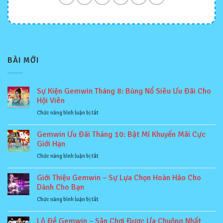
BÀI MỚI
Sự Kiện Gemwin Tháng 8: Bùng Nổ Siêu Ưu Đãi Cho
Hội Viên
ở
Chức năng bình luận bị tắt
Sự
Kiện
Gemwin Ưu Đãi Tháng 10: Bật Mí Khuyến Mãi Cực
Gemwin
Giới Hạn
Tháng
8:
ở
Chức năng bình luận bị tắt
Bùng
Gemwin
Nổ
Ưu
Giới Thiệu Gemwin – Sự Lựa Chọn Hoàn Hảo Cho
Siêu
Đãi
Dành Cho Bạn
Ưu
Tháng
Đãi
10:
ở
Chức năng bình luận bị tắt
Cho
Bật
Giới
Hội
Mí
Thiệu
Lô Đề Gemwin – Sân Chơi Được Ưa Chuộng Nhất
Viên
Khuyến