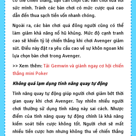
có thể chiến thắng, bạn cần chọn các ván chơi vừa với
sức mình. Tránh các bàn chơi có mức cược quá cao
dẫn đến thua sạch tiền vốn nhanh chóng.
Ngoài ra, các bàn chơi quá đông người cũng có thể
làm giảm khả năng nổ hũ khủng. Mức độ cạnh tranh
cao sẽ khiến tỷ lệ chiến thắng khi chơi Avenger giảm
sút. Điều này đặt ra yêu cầu cao về sự khôn ngoan khi
lựa chọn bàn chơi trong Avenger.
>> Xem thêm:
Tải Gemwin và giành ngay cơ hội chiến
thắng mini Poker
Không quá lạm dụng tính năng quay tự động
Tính năng quay tự động giúp người chơi giảm bớt thời
gian quay khi chơi Avenger. Tuy nhiên nhiều người
chơi thường sử dụng tính năng này sai cách. Nhược
điểm của tính năng quay tự động chính là khả năng
kiểm soát tiền cược không tốt. Người chơi sẽ mất
nhiều tiền cược hơn nhưng không thu về chiến thắng