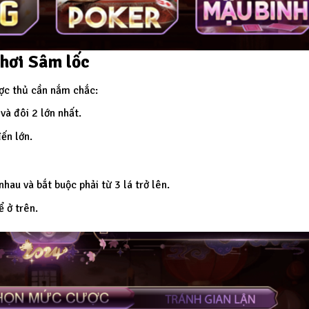
chơi Sâm lốc
ược thủ cần nắm chắc:
và đôi 2 lớn nhất.
ến lớn.
nhau và bắt buộc phải từ 3 lá trở lên.
 ở trên.