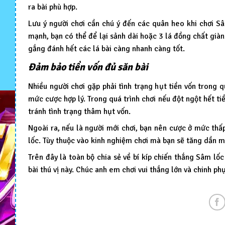
ra bài phù hợp.
Lưu ý người chơi cần chú ý đến các quân heo khi chơi S
mạnh, bạn có thể để lại sảnh dài hoặc 3 lá đồng chất già
gắng đánh hết các lá bài càng nhanh càng tốt.
Đảm bảo tiền vốn đủ săn bài
Nhiều người chơi gặp phải tình trạng hụt tiền vốn trong 
mức cược hợp lý. Trong quá trình chơi nếu đột ngột hết ti
tránh tình trạng thâm hụt vốn.
Ngoài ra, nếu là người mới chơi, bạn nên cược ở mức thấ
lốc. Tùy thuộc vào kinh nghiệm chơi mà bạn sẽ tăng dần 
Trên đây là toàn bộ chia sẻ về bí kíp chiến thắng Sâm lốc
bài thú vị này. Chúc anh em chơi vui thắng lớn và chinh p