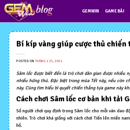
Chuyển
đến
GEMWIN
GAME BÀI
nội
dung
Bí kíp vàng giúp cược thủ chiến
POSTED ON
THÁNG 1 25, 2024
Sâm lốc được biết đến là trò chơi dân gian được nhiều n
nhiều hứng thú. Đặc biệt trong mùa Tết này, nếu còn c
này. Cùng tìm hiểu bí quyết chiến thắng tựa game này kh
Cách chơi Sâm lốc cơ bản khi tải
Số người chơi quy định trong Sâm lốc cho mỗi ván dao độn
nhiên. Trò chơi khá giống với cách chơi Tiến lên miền na
hồ.