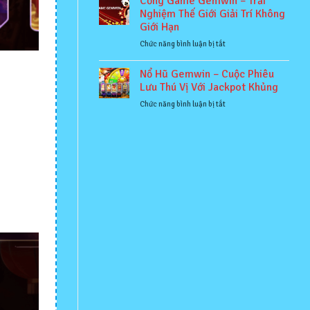
Cổng Game Gemwin – Trải
Uy
Ngay
Nghiệm Thế Giới Giải Trí Không
Tín
Game
Giới Hạn
Nhất
Bài
2025
Gemwin
ở
Chức năng bình luận bị tắt
–
Cổng
Chơi
Game
Nổ Hũ Gemwin – Cuộc Phiêu
Vui,
Gemwin
Lưu Thú Vị Với Jackpot Khủng
Trúng
–
Lớn
Trải
ở
Chức năng bình luận bị tắt
Nghiệm
Nổ
Thế
Hũ
Giới
Gemwin
Giải
–
Trí
Cuộc
Không
Phiêu
Giới
Lưu
Hạn
Thú
Vị
Với
Jackpot
Khủng