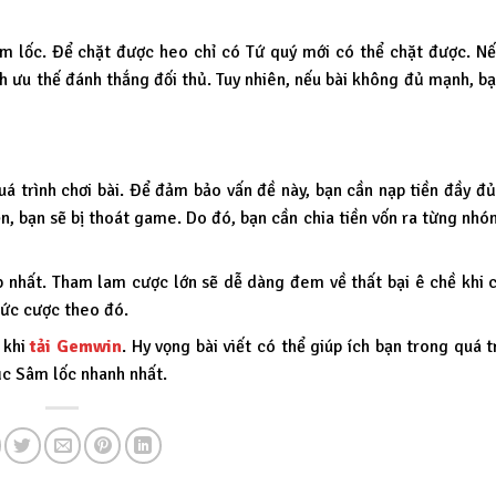
âm lốc. Để chặt được heo chỉ có Tứ quý mới có thể chặt được. Nế
nh ưu thế đánh thắng đối thủ. Tuy nhiên, nếu bài không đủ mạnh, b
quá trình chơi bài. Để đảm bảo vấn đề này, bạn cần nạp tiền đầy đ
ền, bạn sẽ bị thoát game. Do đó, bạn cần chia tiền vốn ra từng nh
p nhất. Tham lam cược lớn sẽ dễ dàng đem về thất bại ê chề khi 
mức cược theo đó.
 khi
tải Gemwin
. Hy vọng bài viết có thể giúp ích bạn trong quá t
hục Sâm lốc nhanh nhất.