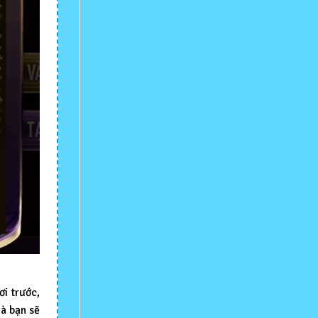
ơi trước,
mà bạn sẽ