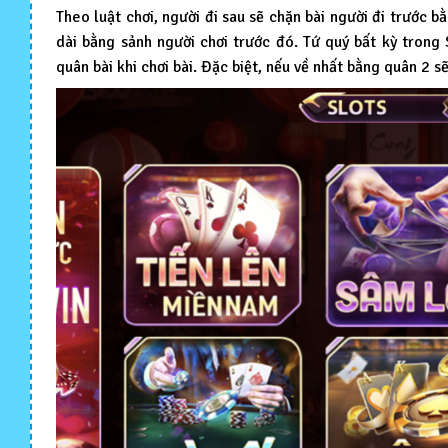
Theo luật chơi, người đi sau sẽ chặn bài người đi trước b
dài bằng sảnh người chơi trước đó. Tứ quý bất kỳ trong
quân bài khi chơi bài. Đặc biệt, nếu về nhất bằng quân 2 s