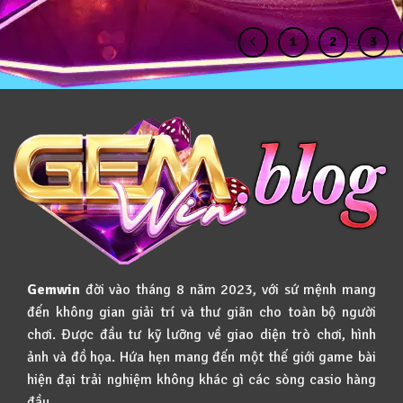
1
2
3
Gemwin
đời vào tháng 8 năm 2023, với sứ mệnh mang
đến không gian giải trí và thư giãn cho toàn bộ người
chơi. Được đầu tư kỹ lưỡng về giao diện trò chơi, hình
ảnh và đồ họa. Hứa hẹn mang đến một thế giới game bài
hiện đại trải nghiệm không khác gì các sòng casio hàng
đầu.