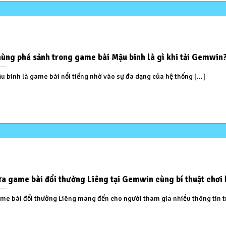
ùng phá sảnh trong game bài Mậu binh là gì khi tải Gemwin
u binh là game bài nổi tiếng nhờ vào sự đa dạng của hệ thống [...]
a game bài đổi thưởng Liêng tại Gemwin cùng bí thuật chơi 
me bài đổi thưởng Liêng mang đến cho người tham gia nhiều thông tin trả