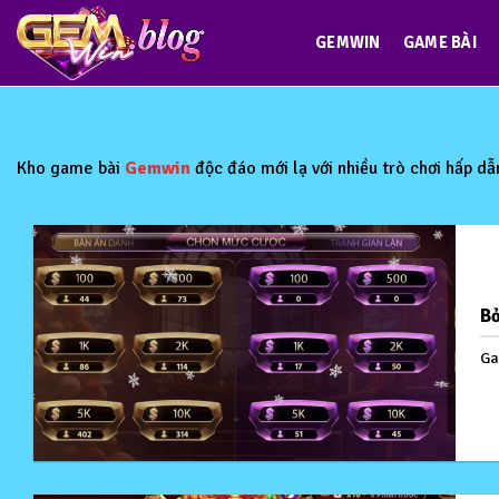
Chuyển
đến
GEMWIN
GAME BÀI
nội
dung
Kho game bài
Gemwin
độc đáo mới lạ với nhiều trò chơi hấp dẫ
Bỏ
Ga