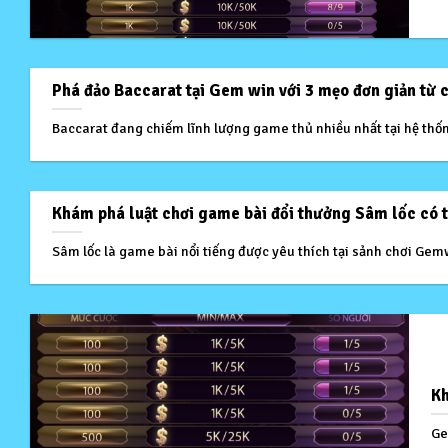
Phá đảo Baccarat tại Gem win với 3 mẹo đơn giản từ 
Baccarat đang chiếm lĩnh lượng game thủ nhiều nhất tại hệ thốn
Khám phá luật chơi game bài đổi thưởng Sâm lốc có 
Sâm lốc là game bài nổi tiếng được yêu thích tại sảnh chơi Gemw
Kh
Ge