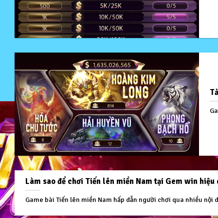
Tả
Ga
Làm sao để chơi Tiến lên miền Nam tại Gem win hiệu 
Game bài Tiến lên miền Nam hấp dẫn người chơi qua nhiều nội du