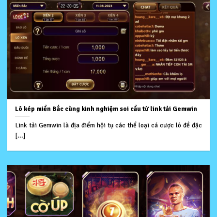
Lô kép miền Bắc cùng kinh nghiệm soi cầu từ link tải Gemwin
Link tải Gemwin là địa điểm hội tụ các thể loại cá cược lô đề đặc
[...]