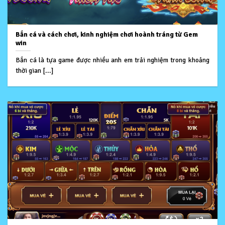
Bắn cá và cách chơi, kinh nghiệm chơi hoành tráng từ Gem
win
Bắn cá là tựa game được nhiều anh em trải nghiệm trong khoảng
thời gian [...]