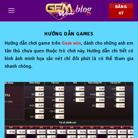
Chuyển
ĐĂNG
đến
KÝ
nội
dung
HƯỚNG DẪN GAMES
Hướng dẫn chơi game trên
Gem win
, dành cho những anh em
tân thủ chưa quen thuộc trò chơi này. Hướng dẫn chi tiết có
hình ảnh minh họa sắc nét chỉ đôi phút là có thể tham gia
nhanh chóng.