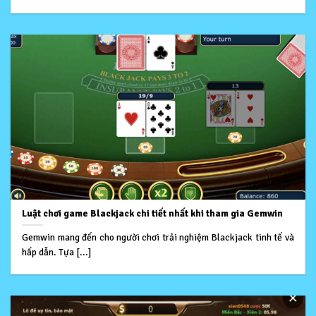
Luật chơi game Blackjack chi tiết nhất khi tham gia Gemwin
Gemwin mang đến cho người chơi trải nghiệm Blackjack tinh tế và
hấp dẫn. Tựa [...]