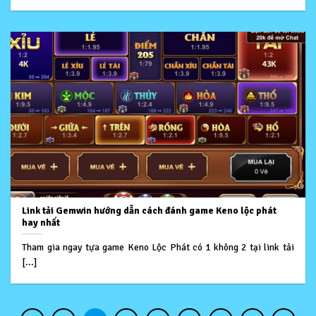
Link tải Gemwin hướng dẫn cách đánh game Keno lộc phát
hay nhất
Tham gia ngay tựa game Keno Lộc Phát có 1 không 2 tại link tải
[...]