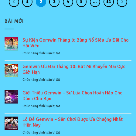
1
2
3
4
5
…
11
BÀI MỚI
Sự Kiện Gemwin Tháng 8: Bùng Nổ Siêu Ưu Đãi Cho
Hội Viên
ở
Chức năng bình luận bị tắt
Sự
Kiện
Gemwin Ưu Đãi Tháng 10: Bật Mí Khuyến Mãi Cực
Gemwin
Giới Hạn
Tháng
8:
ở
Chức năng bình luận bị tắt
Bùng
Gemwin
Nổ
Ưu
Giới Thiệu Gemwin – Sự Lựa Chọn Hoàn Hảo Cho
Siêu
Đãi
Dành Cho Bạn
Ưu
Tháng
Đãi
10:
ở
Chức năng bình luận bị tắt
Cho
Bật
Giới
Hội
Mí
Thiệu
Lô Đề Gemwin – Sân Chơi Được Ưa Chuộng Nhất
Viên
Khuyến
Gemwin
Hiện Nay
Mãi
–
Cực
Sự
ở
Chức năng bình luận bị tắt
Giới