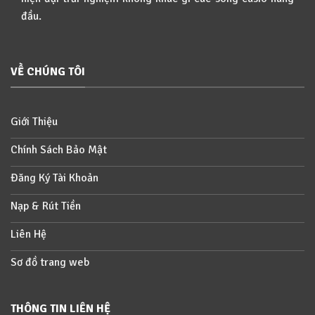
đầu.
VỀ CHÚNG TÔI
Giới Thiệu
Chính Sách Bảo Mật
Đăng Ký Tài Khoản
Nạp & Rút Tiền
Liên Hệ
Sơ đồ trang web
THÔNG TIN LIÊN HỆ