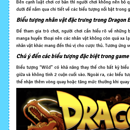
Bên cạnh luật chơi cơ bản thì người chơi không nên bỏ q
dưới để nắm qua chi tiết về các biểu tượng nổi bật trong
Biểu tượng nhân vật đặc trưng trong Dragon B
Để tham gia trò chơi, người chơi cần hiểu rõ về những 
manga huyền thoại nên các nhân vật không còn quá xa lạ 
nhân vật khác mang đến thú vị cho cược thủ. Tương ứng v
Chú ý đến các biểu tượng đặc biệt trong game
Biểu tượng “Wild” có khả năng thay thế cho bất kỳ biểu 
giữa và không tính 2 cuộn cuối vào. Ngoài ra, các biểu t
thể nhận thêm vòng quay hoặc tăng mức thưởng khi quay