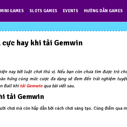
MINI GAMES
SLOTS GAMES
EVENTS
HƯỚNG DẪN GAMES
l cực hay khi tải Gemwin
n nay bởi luật chơi thú vị. Nếu bạn còn chưa tìm được trò chơi 
i hào hứng cùng mức cược đa dạng sẽ đem đến trải nghiệm tuyệt
on Ball khi
tải Gemwin
qua bài viết sau.
khi tải Gemwin
gười chơi mà còn hấp dẫn bởi cách chơi sáng tạo. Cùng điểm qua m