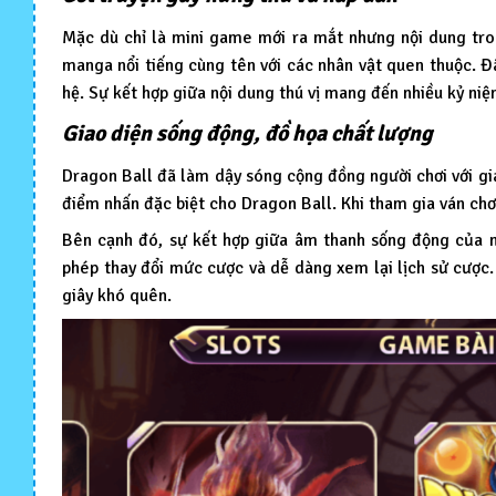
Mặc dù chỉ là mini game mới ra mắt nhưng nội dung tro
manga nổi tiếng cùng tên với các nhân vật quen thuộc. Đâ
hệ. Sự kết hợp giữa nội dung thú vị mang đến nhiều kỷ ni
Giao diện sống động, đồ họa chất lượng
Dragon Ball đã làm dậy sóng cộng đồng người chơi với gi
điểm nhấn đặc biệt cho Dragon Ball. Khi tham gia ván chơ
Bên cạnh đó, sự kết hợp giữa âm thanh sống động của nhạ
phép thay đổi mức cược và dễ dàng xem lại lịch sử cược.
giây khó quên.