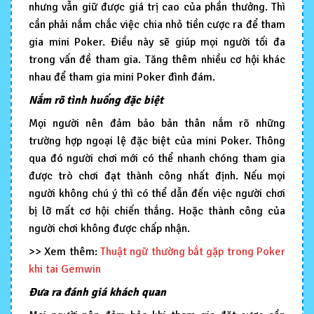
nhưng vẫn giữ được giá trị cao của phần thưởng. Thì
cần phải nắm chắc việc chia nhỏ tiền cược ra để tham
gia mini Poker. Điều này sẽ giúp mọi người tối đa
trong vấn đề tham gia. Tăng thêm nhiều cơ hội khác
nhau để tham gia mini Poker đình đám.
Nắm rõ tình huống đặc biệt
Mọi người nên đảm bảo bản thân nắm rõ những
trường hợp ngoại lệ đặc biệt của mini Poker. Thông
qua đó người chơi mới có thể nhanh chóng tham gia
được trò chơi đạt thành công nhất định. Nếu mọi
người không chú ý thì có thể dẫn đến việc người chơi
bị lỡ mất cơ hội chiến thắng. Hoặc thành công của
người chơi không được chấp nhận.
>> Xem thêm:
Thuật ngữ thường bắt gặp trong Poker
khi tai Gemwin
Đưa ra đánh giá khách quan