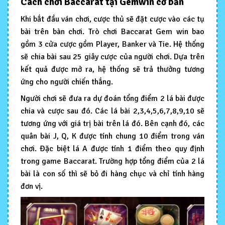
Cách chơi Baccarat tại Gemwin cơ bản
Khi bắt đầu ván chơi, cược thủ sẽ đặt cược vào các tụ
bài trên bàn chơi. Trò chơi Baccarat Gem win bao
gồm 3 cửa cược gồm Player, Banker và Tie. Hệ thống
sẽ chia bài sau 25 giây cược của người chơi. Dựa trên
kết quả được mở ra, hệ thống sẽ trả thưởng tương
ứng cho người chiến thắng.
Người chơi sẽ đưa ra dự đoán tổng điểm 2 lá bài được
chia và cược sau đó. Các lá bài 2,3,4,5,6,7,8,9,10 sẽ
tương ứng với giá trị bài trên lá đó. Bên cạnh đó, các
quân bài J, Q, K được tính chung 10 điểm trong ván
chơi. Đặc biệt lá A được tính 1 điểm theo quy định
trong game Baccarat. Trường hợp tổng điểm của 2 lá
bài là con số thì sẽ bỏ đi hàng chục và chỉ tính hàng
đơn vị.