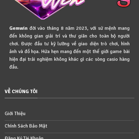
Gemwin
đời vào tháng 8 năm 2023, với sứ mệnh mang
đến không gian giải trí và thư giãn cho toàn bộ người
chơi. Được đầu tư kỹ lưỡng về giao diện trò chơi, hình
ảnh và đồ họa. Hứa hẹn mang đến một thế giới game bài
hiện đại trải nghiệm không khác gì các sòng casio hàng
đầu.
VỀ CHÚNG TÔI
Giới Thiệu
Chính Sách Bảo Mật
Đăng Ký Tài Khoản