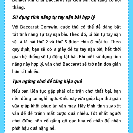
Banker khi chơi Baccarat tại Gemwin để tăng cơ hội
thắng.
Sử dụng tính năng tự tay nặn bài hợp lý
Với Baccarat Gemwin, cược thủ có thể dễ dàng bật
tắt tính năng Tự tay nặn bài. Theo đó, lá bài tự tay nặn
sẽ là lá bài thứ 2 và thứ 3 được chia ở mỗi tụ. Theo
quy định, bạn sẽ có 8 giây để tự tay nặn bài, hết thời
gian hệ thống sẽ tự động lật bài. Khi biết sử dụng tính
năng này hợp lý, ván chơi Baccarat sẽ trở nên đơn giản
hơn rất nhiều.
Tạm ngừng chơi để tăng hiệu quả
Nếu bạn liên tục gặp phải các trận chơi thất bại, bạn
nên dừng lại nghỉ ngơi. Điều này vừa giúp bạn thư giãn
vừa giúp khôi phục lại vận may. Hãy bình tĩnh suy xét
vấn đề để tránh mất cược quá nhiều. Tốt nhất người
chơi đừng nên cố gắng gỡ gạc hay cố chấp để nhận
phải hậu quả nặng nề.