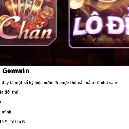
úp Gemwin
i đây là một số ký hiệu nước đi cược thủ cần nắm rõ như sau:
ía đối thủ.
.
a mình.
là S, Tốt là B.