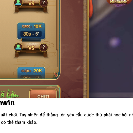
emwin
ật chơi. Tuy nhiên để thắng lớn yêu cầu cược thủ phải học hỏi nh
 có thể tham khảo: