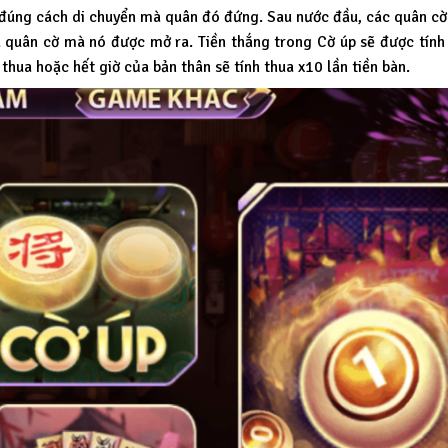
o đúng cách di chuyển mà quân đó đứng. Sau nước đầu, các quân cờ
ủa quân cờ mà nó được mở ra. Tiền thắng trong Cờ úp sẽ được tính
n thua hoặc hết giờ của bản thân sẽ tính thua x10 lần tiền bàn.