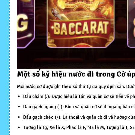
Một số ký hiệu nước đi trong Cờ 
Mỗi nước cờ được ghi theo số thứ tự đã quy định sẵn. Dướ
Dấu chấm (.): Được hiểu là Tấn và quân cờ sẽ tiến về ph
Dấu gạch ngang (-): Bình và quân cờ sẽ đi ngang bàn cờ
Dấu gạch chéo (/): Là thoái và quân cờ đi về hướng củ
Tướng là Tg, Xe là X, Pháo là P, Mã là M, Tượng là T, Sĩ 