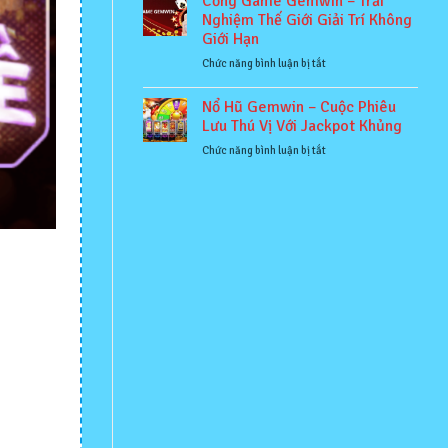
Cổng Game Gemwin – Trải
Uy
Ngay
Nghiệm Thế Giới Giải Trí Không
Tín
Game
Giới Hạn
Nhất
Bài
2025
Gemwin
ở
Chức năng bình luận bị tắt
–
Cổng
Chơi
Game
Nổ Hũ Gemwin – Cuộc Phiêu
Vui,
Gemwin
Lưu Thú Vị Với Jackpot Khủng
Trúng
–
Lớn
Trải
ở
Chức năng bình luận bị tắt
Nghiệm
Nổ
Thế
Hũ
Giới
Gemwin
Giải
–
Trí
Cuộc
Không
Phiêu
Giới
Lưu
Hạn
Thú
Vị
Với
Jackpot
Khủng