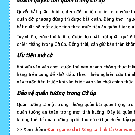
Giành quyền bắt quân trong Cờ úp
Quyền bắt quân thường đem đến nhiều lợi ích cho cược th
quân đối phương đứng thì được bắt quân. Đồng thời, người
bắt quân sẽ mất cược tính theo mức tiền ăn quân tương ứ
Tuy nhiên, cược thủ không được dọa bắt một quân quá 6 l
chiến thắng trong Cờ úp. Đồng thời, cần giữ bản thân khô
Ưu tiên mở cờ
Khi vừa vào ván chơi, cược thủ nên nhanh chóng thực hiệ
hàng trên cùng để khởi đầu. Theo nhiều nghiên cứu thì n
này trước tiên trước khi vào bước vào ván chơi chính thức.
Bảo vệ quân tướng trong Cờ úp
Quân tướng là một trong những quân bài quan trọng tron
quân tướng an toàn trong mọi tình huống. Đây là quân 
không thể để quân tướng bị đối thủ có cơ hội chiếm lấy qu
>> Xem thêm:
Đánh game slot Xèng tại link tải Gemwin c