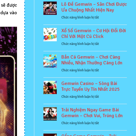
Thiệu
Lô Đề Gemwin – Sân Chơi Được
 sẽ được
Mãi
Gemwin
Ưa Chuộng Nhất Hiện Nay
Cực
–
 dựa vào
Giới
Sự
ở
Chức năng bình luận bị tắt
Hạn
Lựa
Lô
Chọn
Đề
Xổ Số Gemwin – Cơ Hội Đổi Đời
Hoàn
Gemwin
Chỉ Với Một Cú Click
Hảo
–
Cho
Sân
ở
Chức năng bình luận bị tắt
Dành
Chơi
Xổ
Cho
Được
Số
Bắn Cá Gemwin – Chơi Càng
Bạn
Ưa
Gemwin
Nhiều, Nhận Thưởng Càng Lớn
Chuộng
–
Nhất
Cơ
ở
Chức năng bình luận bị tắt
Hiện
Hội
Bắn
Nay
Đổi
Cá
Gemwin Casino – Sòng Bài
Đời
Gemwin
Trực Tuyến Uy Tín Nhất 2025
Chỉ
–
Với
Chơi
ở
Chức năng bình luận bị tắt
Một
Càng
Gemwin
Cú
Nhiều,
Casino
Trải Nghiệm Ngay Game Bài
Click
Nhận
–
Gemwin – Chơi Vui, Trúng Lớn
Thưởng
Sòng
Càng
Bài
ở
Chức năng bình luận bị tắt
Lớn
Trực
Trải
Tuyến
Nghiệm