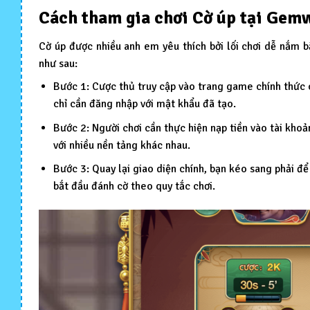
Cách tham gia chơi Cờ úp tại Gem
Cờ úp được nhiều anh em yêu thích bởi lối chơi dễ nắm bắ
như sau:
Bước 1: Cược thủ truy cập vào trang game chính thức 
chỉ cần đăng nhập với mật khẩu đã tạo.
Bước 2: Người chơi cần thực hiện nạp tiền vào tài kh
với nhiều nền tảng khác nhau.
Bước 3: Quay lại giao diện chính, bạn kéo sang phải đ
bắt đầu đánh cờ theo quy tắc chơi.