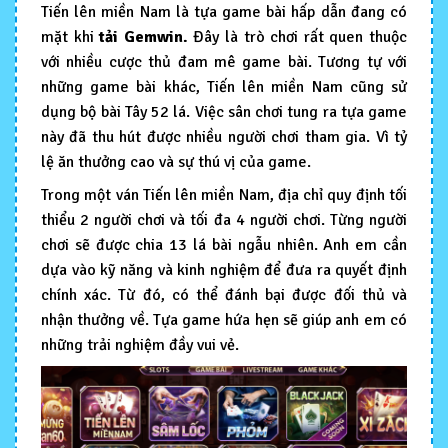
Tiến lên miền Nam là tựa game bài hấp dẫn đang có
mặt khi
tải Gemwin.
Đây là trò chơi rất quen thuộc
với nhiều cược thủ đam mê game bài. Tương tự với
những game bài khác, Tiến lên miền Nam cũng sử
dụng bộ bài Tây 52 lá. Việc sân chơi tung ra tựa game
này đã thu hút được nhiều người chơi tham gia. Vì tỷ
lệ ăn thưởng cao và sự thú vị của game.
Trong một ván Tiến lên miền Nam, địa chỉ quy định tối
thiểu 2 người chơi và tối đa 4 người chơi. Từng người
chơi sẽ được chia 13 lá bài ngẫu nhiên. Anh em cần
dựa vào kỹ năng và kinh nghiệm để đưa ra quyết định
chính xác. Từ đó, có thể đánh bại được đối thủ và
nhận thưởng về. Tựa game hứa hẹn sẽ giúp anh em có
những trải nghiệm đầy vui vẻ.