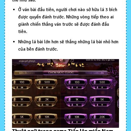
thể như sau:
Ở ván bài đầu tiên, người chơi nào sở hữu lá 3 bích
được quyền đánh trước. Những vòng tiếp theo ai
giành chiến thắng ván trước sẽ được đánh đầu
tiên.
Những lá bài lớn hơn sẽ thắng những lá bài nhỏ hơn
của bên đánh trước.