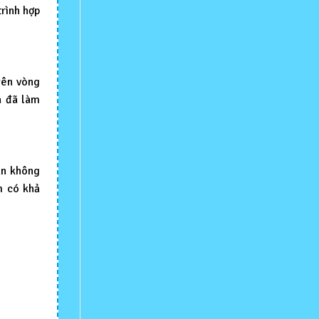
trình hợp
rên vòng
à đã làm
ạn không
m có khả