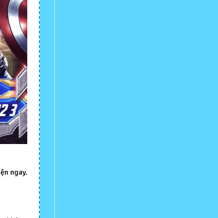
ện ngay.