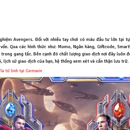
nghiệm Avengers. Đối với nhiều tay chơi có máu đầu tư lớn tại t
 vốn. Qua các hình thức như: Momo, Ngân hàng, Giftcode, Smartl
 trong gang tấc. Bên cạnh đó chất lượng giao dịch nơi đây luôn 
 lịch sử giao dịch của bạn, hệ thống xem xét và cẩn thận lưu trữ.
ĩa tứ linh tại Gemwin