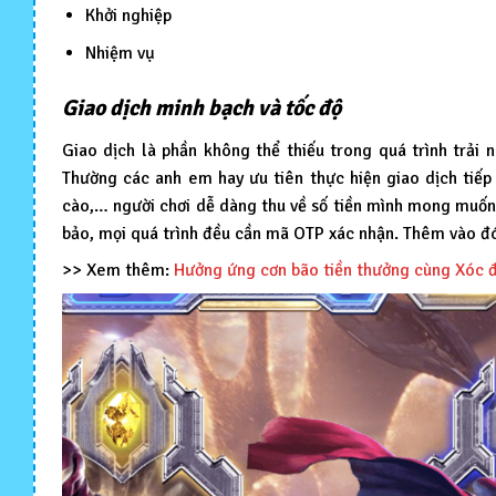
Khởi nghiệp
Nhiệm vụ
Giao dịch minh bạch và tốc độ
Giao dịch là phần không thể thiếu trong quá trình trải 
Thường các anh em hay ưu tiên thực hiện giao dịch tiếp
cào,… người chơi dễ dàng thu về số tiền mình mong muốn
bảo, mọi quá trình đều cần mã OTP xác nhận. Thêm vào đó,
>> Xem thêm:
Hưởng ứng cơn bão tiền thưởng cùng Xóc đ