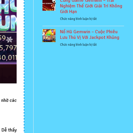
Cổng Game Gemwin – Trải
Uy
Ngay
Nghiệm Thế Giới Giải Trí Không
Tín
Game
Giới Hạn
Nhất
Bài
2025
Gemwin
ở
Chức năng bình luận bị tắt
–
Cổng
Chơi
Game
Nổ Hũ Gemwin – Cuộc Phiêu
Vui,
Gemwin
Lưu Thú Vị Với Jackpot Khủng
Trúng
–
Lớn
Trải
ở
Chức năng bình luận bị tắt
Nghiệm
Nổ
Thế
Hũ
Giới
Gemwin
Giải
–
Trí
Cuộc
Không
Phiêu
Giới
Lưu
Hạn
Thú
Vị
Với
s nhờ các
Jackpot
Khủng
. Dễ thấy