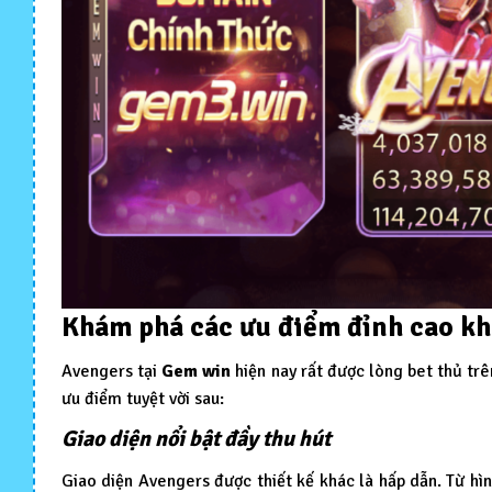
Khám phá các ưu điểm đỉnh cao kh
Avengers tại
Gem win
hiện nay rất được lòng bet thủ tr
ưu điểm tuyệt vời sau:
Giao diện nổi bật đầy thu hút
Giao diện Avengers được thiết kế khác là hấp dẫn. Từ hìn