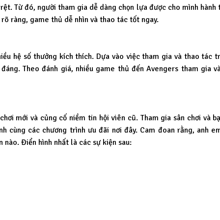
 rệt. Từ đó, người tham gia dễ dàng chọn lựa được cho mình hành 
p rõ ràng, game thủ dễ nhìn và thao tác tốt ngay.
ều hệ số thưởng kích thích. Dựa vào việc tham gia và thao tác t
g đáng. Theo đánh giá, nhiều game thủ đến Avengers tham gia v
chơi mới và củng cố niềm tin hội viên cũ. Tham gia sân chơi và b
ình cùng các chương trình ưu đãi nơi đây. Cam đoan rằng, anh e
 nào. Điển hình nhất là các sự kiện sau: