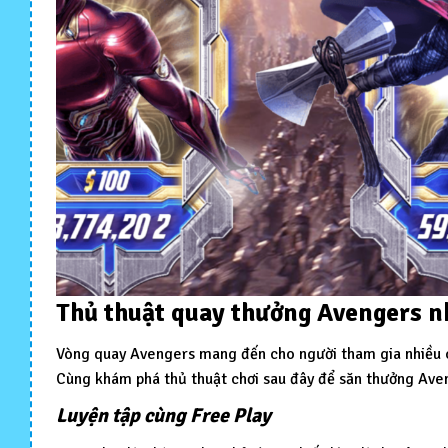
Thủ thuật quay thưởng Avengers 
Vòng quay Avengers mang đến cho người tham gia nhiều c
Cùng khám phá thủ thuật chơi sau đây để săn thưởng Ave
Luyện tập cùng Free Play