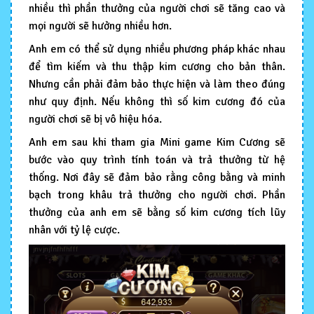
nhiều thì phần thưởng của người chơi sẽ tăng cao và
mọi người sẽ hưởng nhiều hơn.
Anh em có thể sử dụng nhiều phương pháp khác nhau
để tìm kiếm và thu thập kim cương cho bản thân.
Nhưng cần phải đảm bảo thực hiện và làm theo đúng
như quy định. Nếu không thì số kim cương đó của
người chơi sẽ bị vô hiệu hóa.
Anh em sau khi tham gia Mini game Kim Cương sẽ
bước vào quy trình tính toán và trả thưởng từ hệ
thống. Nơi đây sẽ đảm bảo rằng công bằng và minh
bạch trong khâu trả thưởng cho người chơi. Phần
thưởng của anh em sẽ bằng số kim cương tích lũy
nhân với tỷ lệ cược.