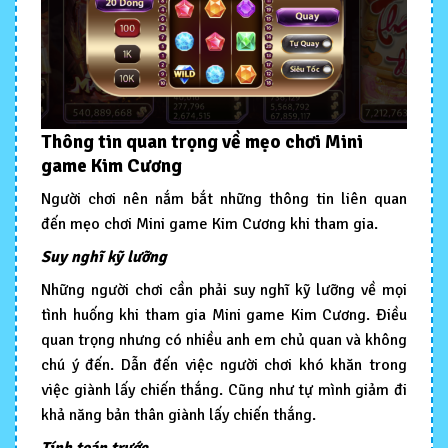
Thông tin quan trọng về mẹo chơi Mini
game Kim Cương
Người chơi nên nắm bắt những thông tin liên quan
đến mẹo chơi Mini game Kim Cương khi tham gia.
Suy nghĩ kỹ lưỡng
Những người chơi cần phải suy nghĩ kỹ lưỡng về mọi
tình huống khi tham gia Mini game Kim Cương. Điều
quan trọng nhưng có nhiều anh em chủ quan và không
chú ý đến. Dẫn đến việc người chơi khó khăn trong
việc giành lấy chiến thắng. Cũng như tự mình giảm đi
khả năng bản thân giành lấy chiến thắng.
Tính toán trước