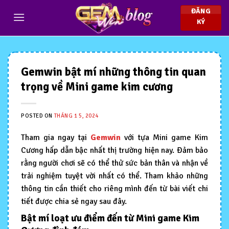
Chuyển
ĐĂNG
đến
KÝ
nội
dung
Gemwin bật mí những thông tin quan
trọng về Mini game kim cương
POSTED ON
THÁNG 1 5, 2024
Tham gia ngay tại
Gemwin
với tựa Mini game Kim
Cương hấp dẫn bậc nhất thị trường hiện nay. Đảm bảo
rằng người chơi sẽ có thể thử sức bản thân và nhận về
trải nghiệm tuyệt vời nhất có thể. Tham khảo những
thông tin cần thiết cho riêng mình đến từ bài viết chi
tiết được chia sẻ ngay sau đây.
Bật mí loạt ưu điểm đến từ Mini game Kim