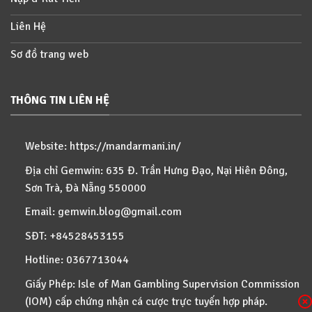
Liên Hệ
Sơ đồ trang web
THÔNG TIN LIÊN HỆ
Website:
https://mandarmani.in/
Địa chỉ Gemwin: 635 Đ. Trần Hưng Đạo, Nại Hiên Đông,
Sơn Trà, Đà Nẵng 550000
Email:
gemwin.blog@gmail.com
SĐT: +84528453155
Hotline: 0367713044
Giấy Phép: Isle of Man Gambling Supervision Commission
(IOM) cấp chứng nhận cá cược trực tuyến hợp pháp.