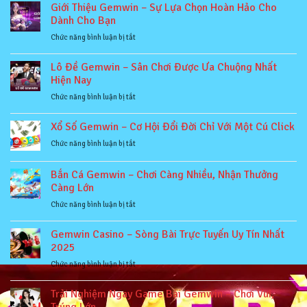
Giới Thiệu Gemwin – Sự Lựa Chọn Hoàn Hảo Cho
Siêu
Đãi
Dành Cho Bạn
Ưu
Tháng
Đãi
10:
ở
Chức năng bình luận bị tắt
Cho
Bật
Giới
Hội
Mí
Thiệu
Lô Đề Gemwin – Sân Chơi Được Ưa Chuộng Nhất
Viên
Khuyến
Gemwin
Hiện Nay
Mãi
–
Cực
Sự
ở
Chức năng bình luận bị tắt
Giới
Lựa
Lô
Hạn
Chọn
Đề
Xổ Số Gemwin – Cơ Hội Đổi Đời Chỉ Với Một Cú Click
Hoàn
Gemwin
Hảo
–
ở
Chức năng bình luận bị tắt
Cho
Sân
Xổ
Dành
Chơi
Số
Bắn Cá Gemwin – Chơi Càng Nhiều, Nhận Thưởng
Cho
Được
Gemwin
Càng Lớn
Bạn
Ưa
–
Chuộng
Cơ
ở
Chức năng bình luận bị tắt
Nhất
Hội
Bắn
Hiện
Đổi
Cá
Gemwin Casino – Sòng Bài Trực Tuyến Uy Tín Nhất
Nay
Đời
Gemwin
2025
Chỉ
–
Với
Chơi
ở
Chức năng bình luận bị tắt
Một
Càng
Gemwin
Cú
Nhiều,
Casino
Trải Nghiệm Ngay Game Bài Gemwin – Chơi Vui,
Click
Nhận
–
Trúng Lớn