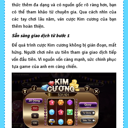
thức thêm đa dạng và có nguồn gốc rõ ràng hơn, bạn
có thể tham khảo từ chuyên gia. Qua cách nhìn của
các tay chơi lâu năm, ván cược Kim cương của bạn
thêm hoàn thiện.
Sẵn sàng giao dịch từ bước 1
Để quá trình cược Kim cương không bị gián đoạn, mất
hứng. Người chơi nên ưu tiên tham gia giao dịch tiếp
vốn đầu tiên. Vì nguồn vốn càng mạnh, sức chinh phục
tựa game của anh em càng chiến.