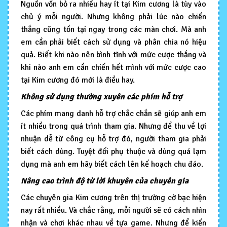
Nguồn vốn bỏ ra nhiều hay ít tại Kim cương là tùy vào
chủ ý mỗi người. Nhưng không phải lúc nào chiến
thắng cũng tồn tại ngay trong các màn chơi. Mà anh
em cần phải biết cách sử dụng và phân chia nó hiệu
quả. Biết khi nào nên bình tĩnh với mức cược thắng và
khi nào anh em cần chiến hết mình với mức cược cao
tại Kim cương đó mới là điều hay.
Không sử dụng thường xuyên các phím hỗ trợ
Các phím mang danh hỗ trợ chắc chắn sẽ giúp anh em
ít nhiều trong quá trình tham gia. Nhưng để thu về lợi
nhuận dễ từ công cụ hỗ trợ đó, người tham gia phải
biết cách dùng. Tuyệt đối phụ thuộc và dùng quá lạm
dụng mà anh em hãy biết cách lên kế hoạch chu đáo.
Nâng cao trình độ từ lời khuyên của chuyên gia
Các chuyên gia Kim cương trên thị trường cờ bạc hiện
nay rất nhiều. Và chắc rằng, mỗi người sẽ có cách nhìn
nhận và chơi khác nhau về tựa game. Nhưng để kiến