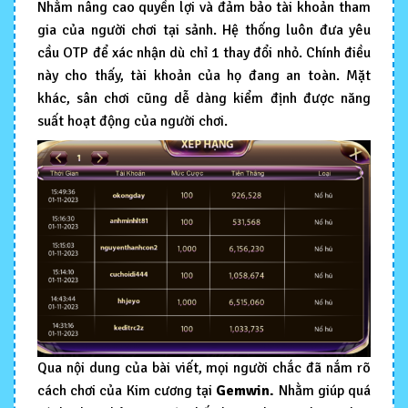
Nhằm nâng cao quyền lợi và đảm bảo tài khoản tham
gia của người chơi tại sảnh. Hệ thống luôn đưa yêu
cầu OTP để xác nhận dù chỉ 1 thay đổi nhỏ. Chính điều
này cho thấy, tài khoản của họ đang an toàn. Mặt
khác, sân chơi cũng dễ dàng kiểm định được năng
suất hoạt động của người chơi.
Qua nội dung của bài viết, mọi người chắc đã nắm rõ
cách chơi của Kim cương tại
Gemwin.
Nhằm giúp quá