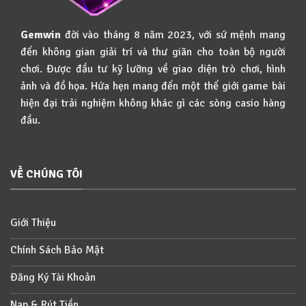
Gemwin
đời vào tháng 8 năm 2023, với sứ mệnh mang
đến không gian giải trí và thư giãn cho toàn bộ người
chơi. Được đầu tư kỹ lưỡng về giao diện trò chơi, hình
ảnh và đồ họa. Hứa hẹn mang đến một thế giới game bài
hiện đại trải nghiệm không khác gì các sòng casio hàng
đầu.
VỀ CHÚNG TÔI
Giới Thiệu
Chính Sách Bảo Mật
Đăng Ký Tài Khoản
Nạp & Rút Tiền