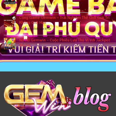
Thưởng
Sòng
Càng
Bài
ở
Chức năng bình luận bị tắt
Lớn
Trực
Trải
Tuyến
Nghiệm
Cổng Game Gemwin – Trải Nghiệm Thế Giới Giải Trí
Uy
Ngay
Không Giới Hạn
Tín
Game
Nhất
Bài
ở
Chức năng bình luận bị tắt
2025
Gemwin
Cổng
–
Game
Nổ Hũ Gemwin – Cuộc Phiêu Lưu Thú Vị Với Jackpot
Chơi
Gemwin
Khủng
Vui,
–
Trúng
Trải
ở
Chức năng bình luận bị tắt
Lớn
Nghiệm
Nổ
Thế
Hũ
Giới
Gemwin
Giải
–
Trí
Cuộc
Không
Phiêu
Giới
Lưu
Hạn
Thú
Vị
Với
Jackpot
Khủng