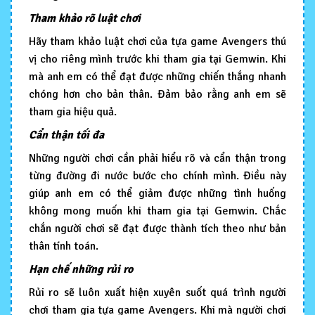
Tham khảo rõ luật chơi
Hãy tham khảo luật chơi của tựa game Avengers thú
vị cho riêng mình trước khi tham gia tại Gemwin. Khi
mà anh em có thể đạt được những chiến thắng nhanh
chóng hơn cho bản thân. Đảm bảo rằng anh em sẽ
tham gia hiệu quả.
Cẩn thận tối đa
Những người chơi cần phải hiểu rõ và cẩn thận trong
từng đường đi nước bước cho chính mình. Điều này
giúp anh em có thể giảm được những tình huống
không mong muốn khi tham gia tại Gemwin. Chắc
chắn người chơi sẽ đạt được thành tích theo như bản
thân tính toán.
Hạn chế những rủi ro
Rủi ro sẽ luôn xuất hiện xuyên suốt quá trình người
chơi tham gia tựa game Avengers. Khi mà người chơi