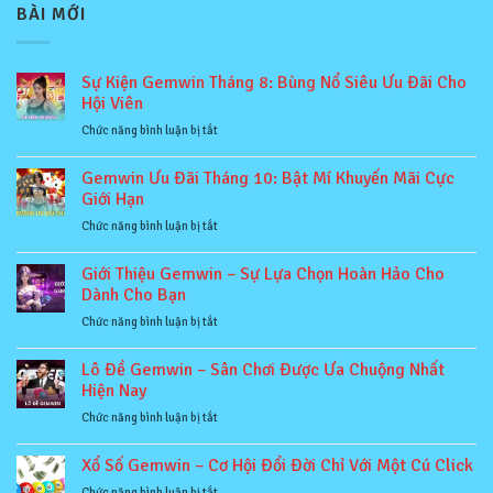
BÀI MỚI
Sự Kiện Gemwin Tháng 8: Bùng Nổ Siêu Ưu Đãi Cho
Hội Viên
ở
Chức năng bình luận bị tắt
Sự
Kiện
Gemwin Ưu Đãi Tháng 10: Bật Mí Khuyến Mãi Cực
Gemwin
Giới Hạn
Tháng
8:
ở
Chức năng bình luận bị tắt
Bùng
Gemwin
Nổ
Ưu
Giới Thiệu Gemwin – Sự Lựa Chọn Hoàn Hảo Cho
Siêu
Đãi
Dành Cho Bạn
Ưu
Tháng
Đãi
10:
ở
Chức năng bình luận bị tắt
Cho
Bật
Giới
Hội
Mí
Thiệu
Lô Đề Gemwin – Sân Chơi Được Ưa Chuộng Nhất
Viên
Khuyến
Gemwin
Hiện Nay
Mãi
–
Cực
Sự
ở
Chức năng bình luận bị tắt
Giới
Lựa
Lô
Hạn
Chọn
Đề
Xổ Số Gemwin – Cơ Hội Đổi Đời Chỉ Với Một Cú Click
Hoàn
Gemwin
Hảo
–
ở
Chức năng bình luận bị tắt