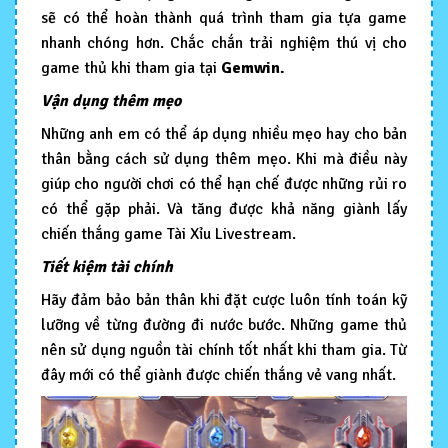
sẽ có thể hoàn thành quá trình tham gia tựa game
nhanh chóng hơn. Chắc chắn trải nghiệm thú vị cho
game thủ khi tham gia tại
Gemwin.
Vận dụng thêm mẹo
Những anh em có thể áp dụng nhiều mẹo hay cho bản
thân bằng cách sử dụng thêm mẹo. Khi mà điều này
giúp cho người chơi có thể hạn chế được những rủi ro
có thể gặp phải. Và tăng được khả năng giành lấy
chiến thắng game Tài Xỉu Livestream.
Tiết kiệm tài chính
Hãy đảm bảo bản thân khi đặt cược luôn tính toán kỹ
lưỡng về từng đường đi nước bước. Những game thủ
nên sử dụng nguồn tài chính tốt nhất khi tham gia. Từ
đây mới có thể giành được chiến thắng vẻ vang nhất.