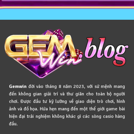
Nghiệm
Nổ
Thế
Hũ
Giới
Gemwin
Giải
–
Trí
Cuộc
Không
Phiêu
Giới
Lưu
Hạn
Thú
Vị
Với
Jackpot
Khủng
Gemwin
đời vào tháng 8 năm 2023, với sứ mệnh mang
đến không gian giải trí và thư giãn cho toàn bộ người
chơi. Được đầu tư kỹ lưỡng về giao diện trò chơi, hình
ảnh và đồ họa. Hứa hẹn mang đến một thế giới game bài
hiện đại trải nghiệm không khác gì các sòng casio hàng
đầu.