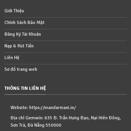
Giới Thiệu
Chính Sách Bảo Mật
Đăng Ký Tài Khoản
Nạp & Rút Tiền
Liên Hệ
Sơ đồ trang web
THÔNG TIN LIÊN HỆ
Website:
https://mandarmani.in/
Địa chỉ Gemwin: 635 Đ. Trần Hưng Đạo, Nại Hiên Đông,
Sơn Trà, Đà Nẵng 550000