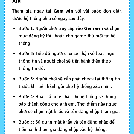
Xỉu
Tham gia ngay tại
Gem win
với vài bước đơn giản
được hệ thống chia sẻ ngay sau đây.
Bước 1: Người chơi truy cập vào
Gem win
và chọn
mục đăng ký tài khoản cho game thủ mới tại hệ
thống.
Bước 2: Tiếp đó người chơi sẽ nhận về loạt mục
thông tin và người chơi sẽ tiến hành điền theo
thông tin đó.
Bước 3: Người chơi sẽ cần phải check lại thông tin
trước khi tiến hành gửi cho hệ thống xác nhận.
Bước 4: Hoàn tất xác nhận thì hệ thống sẽ thông
báo thành công cho anh em. Thời điểm này người
chơi sẽ chọn mật khẩu và tên đăng nhập tham gia.
Bước 5: Sử dụng mật khẩu và tên đăng nhập để
tiến hành tham gia đăng nhập vào hệ thống.