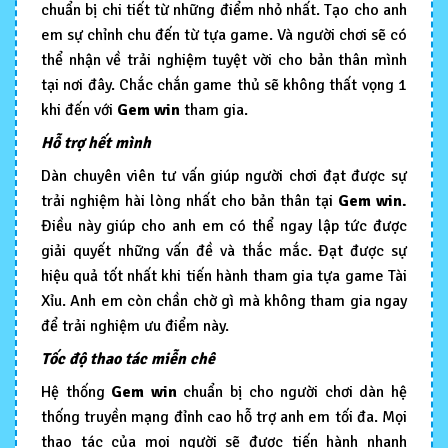
chuẩn bị chi tiết từ những điểm nhỏ nhất. Tạo cho anh
em sự chỉnh chu đến từ tựa game. Và người chơi sẽ có
thể nhận về trải nghiệm tuyệt vời cho bản thân mình
tại nơi đây. Chắc chắn game thủ sẽ không thất vọng 1
khi đến với
Gem win
tham gia.
Hỗ trợ hết mình
Dàn chuyên viên tư vấn giúp người chơi đạt được sự
trải nghiệm hài lòng nhất cho bản thân tại
Gem win.
Điều này giúp cho anh em có thể ngay lập tức được
giải quyết những vấn đề và thắc mắc. Đạt được sự
hiệu quả tốt nhất khi tiến hành tham gia tựa game Tài
Xỉu. Anh em còn chần chờ gì mà không tham gia ngay
để trải nghiệm ưu điểm này.
Tốc độ thao tác miễn chê
Hệ thống
Gem win
chuẩn bị cho người chơi dàn hệ
thống truyền mạng đỉnh cao hỗ trợ anh em tối đa. Mọi
thao tác của mọi người sẽ được tiến hành nhanh