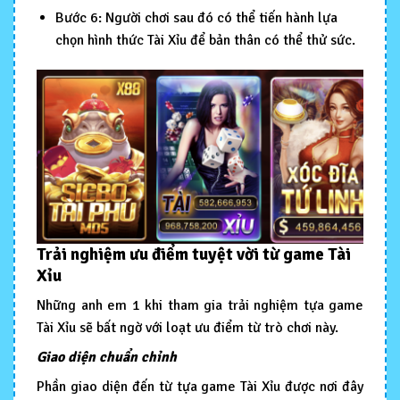
Bước 6: Người chơi sau đó có thể tiến hành lựa
chọn hình thức Tài Xỉu để bản thân có thể thử sức.
Trải nghiệm ưu điểm tuyệt vời từ game Tài
Xỉu
Những anh em 1 khi tham gia trải nghiệm tựa game
Tài Xỉu sẽ bất ngờ với loạt ưu điểm từ trò chơi này.
Giao diện chuẩn chỉnh
Phần giao diện đến từ tựa game Tài Xỉu được nơi đây