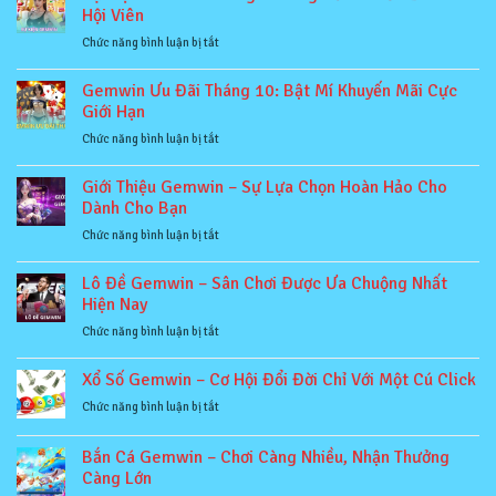
Hội Viên
ở
Chức năng bình luận bị tắt
Sự
Kiện
Gemwin Ưu Đãi Tháng 10: Bật Mí Khuyến Mãi Cực
Gemwin
Giới Hạn
Tháng
8:
ở
Chức năng bình luận bị tắt
Bùng
Gemwin
Nổ
Ưu
Giới Thiệu Gemwin – Sự Lựa Chọn Hoàn Hảo Cho
Siêu
Đãi
Dành Cho Bạn
Ưu
Tháng
Đãi
10:
ở
Chức năng bình luận bị tắt
Cho
Bật
Giới
Hội
Mí
Thiệu
Lô Đề Gemwin – Sân Chơi Được Ưa Chuộng Nhất
Viên
Khuyến
Gemwin
Hiện Nay
Mãi
–
Cực
Sự
ở
Chức năng bình luận bị tắt
Giới
Lựa
Lô
Hạn
Chọn
Đề
Xổ Số Gemwin – Cơ Hội Đổi Đời Chỉ Với Một Cú Click
Hoàn
Gemwin
Hảo
–
ở
Chức năng bình luận bị tắt
Cho
Sân
Xổ
Dành
Chơi
Số
Bắn Cá Gemwin – Chơi Càng Nhiều, Nhận Thưởng
Cho
Được
Gemwin
Càng Lớn
Bạn
Ưa
–