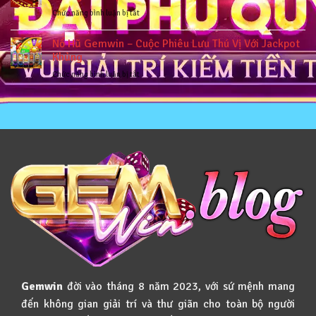
Nhất
Bài
ở
Chức năng bình luận bị tắt
2025
Gemwin
Cổng
–
Game
Nổ Hũ Gemwin – Cuộc Phiêu Lưu Thú Vị Với Jackpot
Chơi
Gemwin
Khủng
Vui,
–
Trúng
Trải
ở
Chức năng bình luận bị tắt
Lớn
Nghiệm
Nổ
Thế
Hũ
Giới
Gemwin
Giải
–
Trí
Cuộc
Không
Phiêu
Giới
Lưu
Hạn
Thú
Vị
Với
Jackpot
Khủng
Gemwin
đời vào tháng 8 năm 2023, với sứ mệnh mang
đến không gian giải trí và thư giãn cho toàn bộ người