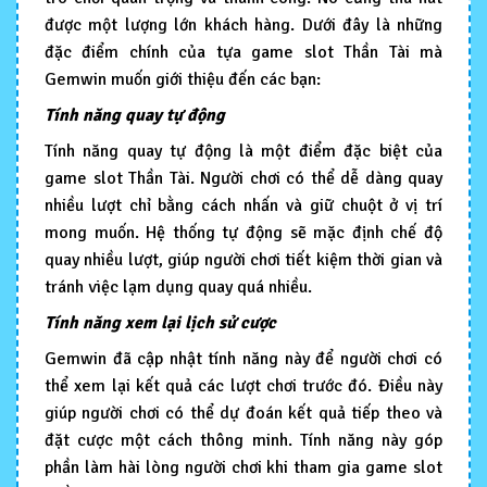
được một lượng lớn khách hàng. Dưới đây là những
đặc điểm chính của tựa game slot Thần Tài mà
Gemwin muốn giới thiệu đến các bạn:
Tính năng quay tự động
Tính năng quay tự động là một điểm đặc biệt của
game slot Thần Tài. Người chơi có thể dễ dàng quay
nhiều lượt chỉ bằng cách nhấn và giữ chuột ở vị trí
mong muốn. Hệ thống tự động sẽ mặc định chế độ
quay nhiều lượt, giúp người chơi tiết kiệm thời gian và
tránh việc lạm dụng quay quá nhiều.
Tính năng xem lại lịch sử cược
Gemwin đã cập nhật tính năng này để người chơi có
thể xem lại kết quả các lượt chơi trước đó. Điều này
giúp người chơi có thể dự đoán kết quả tiếp theo và
đặt cược một cách thông minh. Tính năng này góp
phần làm hài lòng người chơi khi tham gia game slot