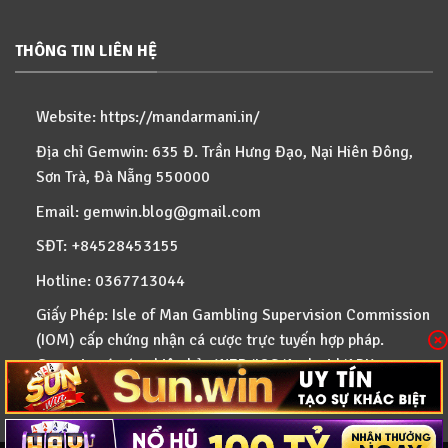
THÔNG TIN LIÊN HỆ
Website:
https://mandarmani.in/
Địa chỉ Gemwin: 635 Đ. Trần Hưng Đạo, Nại Hiên Đông,
Sơn Trà, Đà Nẵng 550000
Email:
gemwin.blog@gmail.com
SĐT: +84528453155
Hotline: 0367713044
Giấy Phép: Isle of Man Gambling Supervision Commission
(IOM) cấp chứng nhận cá cược trực tuyến hợp pháp.
Gemwin có các phiên bản WEB/IOS/Android/APK