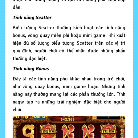
dẫn.
Tính năng Scatter
Biểu tượng Scatter thường kích hoạt các tính năng
bonus, vòng quay miễn phí hoặc mini game. Khi xuất
hiện đủ số lượng biểu tượng Scatter trên các vị trí
quy định, người chơi có thể nhận được những phần
thưởng đặc biệt.
Tính năng Bonus
Đây là các tính năng phụ khác nhau trong trò chơi,
như vòng quay bonus, mini game hoặc. Những tính
năng này thường mang lại các phần thưởng lớn. Tính
naqw tạo ra những trải nghiệm đặc biệt cho người
chơi.