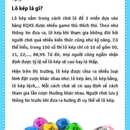
Lô kép là gì?
Lô kép nắm trong cách chơi lô đề 3 miền dựa vào
bảng KQXS được nhiều game thủ thích thú. Theo như
thông tin đưa ra, lô kép khi tham gia không đòi hỏi
người chơi quá nhiều kiến thức cũng như kỹ năng. Có
thể hiểu, trong 100 số thì lô kép chỉ có 10 số gồm 00,
11, 22,…, 88,99. Từ đó, mọi người cũng ngầm nhận
định được tỷ lệ nổ lô kép sẽ cao hay là thấp.
Hiện trên thị trường, lô kép được chia ra nhiều loại
hình đặt cược khác nhau như: lô kép âm, lô kép bằng,
lô kép lệch,… Mỗi cách chơi sẽ có quy định về cách
tham gia lẫn cược thưởng khác nhau. Người chơi lưu ý
thông tin trước khi đưa ra hướng đi cụ thể về lô kép.