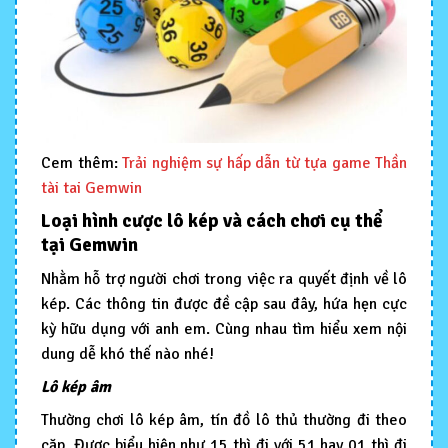
Cem thêm:
Trải nghiệm sự hấp dẫn từ tựa game Thần
tài tai Gemwin
Loại hình cược lô kép và cách chơi cụ thể
tại Gemwin
Nhằm hỗ trợ người chơi trong việc ra quyết định về lô
kép. Các thông tin được đề cập sau đây, hứa hẹn cực
kỳ hữu dụng với anh em. Cùng nhau tìm hiểu xem nội
dung dễ khó thế nào nhé!
Lô kép âm
Thường chơi lô kép âm, tín đồ lô thủ thường đi theo
cặp. Được biểu hiện như 15 thì đi với 51 hay 01 thì đi