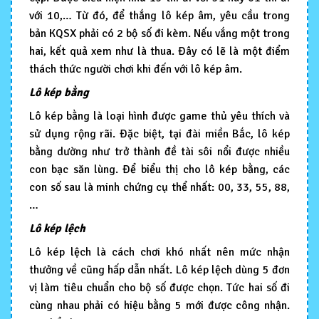
với 10,… Từ đó, để thắng lô kép âm, yêu cầu trong
bản KQSX phải có 2 bộ số đi kèm. Nếu vắng một trong
hai, kết quả xem như là thua. Đây có lẽ là một điểm
thách thức người chơi khi đến với lô kép âm.
Lô kép bằng
Lô kép bằng là loại hình được game thủ yêu thích và
sử dụng rộng rãi. Đặc biệt, tại đài miền Bắc, lô kép
bằng dường như trở thành đề tài sôi nổi được nhiều
con bạc săn lùng. Để biểu thị cho lô kép bằng, các
con số sau là minh chứng cụ thể nhất: 00, 33, 55, 88,
…
Lô kép lệch
Lô kép lệch là cách chơi khó nhất nên mức nhận
thưởng về cũng hấp dẫn nhất. Lô kép lệch dùng 5 đơn
vị làm tiêu chuẩn cho bộ số được chọn. Tức hai số đi
cùng nhau phải có hiệu bằng 5 mới được công nhận.