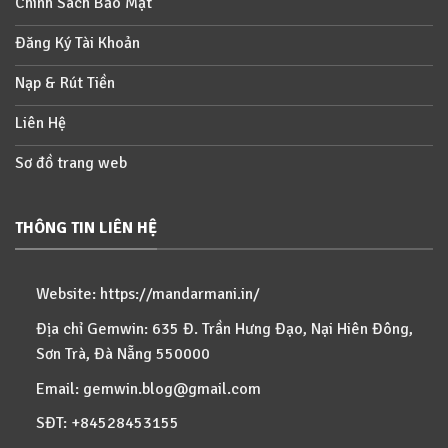
Chính Sách Bảo Mật
Đăng Ký Tài Khoản
Nạp & Rút Tiền
Liên Hệ
Sơ đồ trang web
THÔNG TIN LIÊN HỆ
Website:
https://mandarmani.in/
Địa chỉ Gemwin: 635 Đ. Trần Hưng Đạo, Nại Hiên Đông,
Sơn Trà, Đà Nẵng 550000
Email:
gemwin.blog@gmail.com
SĐT: +84528453155