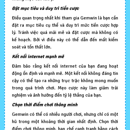
Đặt mục tiêu và duy trì tiền cược
Điều quan trọng nhất khi tham gia Gemwin là bạn cần
đặt ra mục tiêu cụ thể và duy trì mức tiền cược hợp
lý. Tránh việc quá mải mê và đặt cược mà không có
kế hoạch. Bởi vì điều này có thể dẫn đến mất kiểm
soát và tổn thất lớn.
Kết nối internet mạnh mẽ
Đảm bảo rằng kết nối internet của bạn đang hoạt
động ổn định và mạnh mẽ. Một kết nối không đáng tin
cậy có thể tạo ra những trục trặc không mong muốn
trong quá trình chơi. Mẹo cược này làm giảm trải
nghiệm và ảnh hưởng đến tỷ lệ thắng của bạn.
Chọn thời điểm chơi thông minh
Gemwin có thể có nhiều người chơi, nhưng chỉ có một
hũ trong một khoảng thời gian nhất định. Chọn thời
điểm chơi thông minh, hạn chế cạnh tranh bằng cách