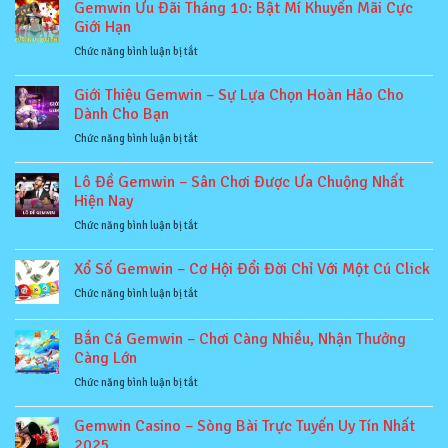
Gemwin Ưu Đãi Tháng 10: Bật Mí Khuyến Mãi Cực
Gemwin
Giới Hạn
Tháng
8:
ở
Chức năng bình luận bị tắt
Bùng
Gemwin
Nổ
Ưu
Giới Thiệu Gemwin – Sự Lựa Chọn Hoàn Hảo Cho
Siêu
Đãi
Dành Cho Bạn
Ưu
Tháng
Đãi
10:
ở
Chức năng bình luận bị tắt
Cho
Bật
Giới
Hội
Mí
Thiệu
Lô Đề Gemwin – Sân Chơi Được Ưa Chuộng Nhất
Viên
Khuyến
Gemwin
Hiện Nay
Mãi
–
Cực
Sự
ở
Chức năng bình luận bị tắt
Giới
Lựa
Lô
Hạn
Chọn
Đề
Xổ Số Gemwin – Cơ Hội Đổi Đời Chỉ Với Một Cú Click
Hoàn
Gemwin
Hảo
–
ở
Chức năng bình luận bị tắt
Cho
Sân
Xổ
Dành
Chơi
Số
Bắn Cá Gemwin – Chơi Càng Nhiều, Nhận Thưởng
Cho
Được
Gemwin
Càng Lớn
Bạn
Ưa
–
Chuộng
Cơ
ở
Chức năng bình luận bị tắt
Nhất
Hội
Bắn
Hiện
Đổi
Cá
Gemwin Casino – Sòng Bài Trực Tuyến Uy Tín Nhất
Nay
Đời
Gemwin
2025
Chỉ