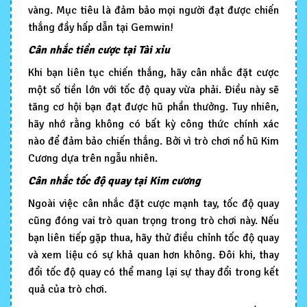
vàng. Mục tiêu là đảm bảo mọi người đạt được chiến
thắng đầy hấp dẫn tại Gemwin!
Cân nhắc tiền cược tại Tài xỉu
Khi bạn liên tục chiến thắng, hãy cân nhắc đặt cược
một số tiền lớn với tốc độ quay vừa phải. Điều này sẽ
tăng cơ hội bạn đạt được hũ phần thưởng. Tuy nhiên,
hãy nhớ rằng không có bất kỳ công thức chính xác
nào để đảm bảo chiến thắng. Bởi vì trò chơi nổ hũ Kim
Cương dựa trên ngẫu nhiên.
Cân nhắc tốc độ quay tại Kim cương
Ngoài việc cân nhắc đặt cược mạnh tay, tốc độ quay
cũng đóng vai trò quan trọng trong trò chơi này. Nếu
bạn liên tiếp gặp thua, hãy thử điều chỉnh tốc độ quay
và xem liệu có sự khả quan hơn không. Đôi khi, thay
đổi tốc độ quay có thể mang lại sự thay đổi trong kết
quả của trò chơi.