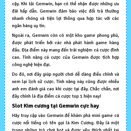
cậy. Khi tải Gemwin, bạn có thể nhận được những ưu
đãi hấp dẫn. Gemwin đảm bảo việc đổi trả thưởng
nhanh chóng và tiện lợi thông qua hợp tác với các
ngân hàng uy tín.
Ngoài ra, Gemwin còn có một kho game phong phú,
được phát triển bởi các nhà phát hành game hàng
đầu. Địa điểm này mang đến trải nghiệm cá cược đỉnh
cao. Tính năng cá cược của Gemwin được tích hợp
công nghệ hiện đại.
Do đó, nơi đây giúp người chơi dễ dàng điều chỉnh và
xem lại lịch sử cược. Tính năng này cũng được nhiều
anh em đánh giá cao khi cược tại đây. Chắc chắn, nơi
đây chính là địa điểm cá cược top 1 hiện nay!
Slot Kim cương tại Gemwin cực hay
Hãy truy cập vào Gemwin để khám phá mini game cá
cược nổi tiếng có tên gọi là Kim Cương. Đây là một
trong những trò chơi hot và được yêu thích nhất tại