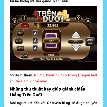
tại hệ thống với tựa game Trên Dưới.
>> Xem thêm:
Những thuật ngữ có trong Dragon ball
khi tai Gemwin về máy
Những thủ thuật hay giúp giành chiến
thắng Trên Dưới
Mọi người khi đến với
Gemwin blog
sẽ được chuyên