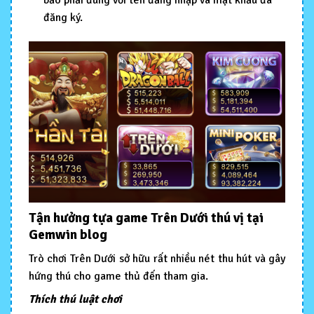
bảo phải đúng với tên đăng nhập và mật khẩu đã
đăng ký.
Tận hưởng tựa game Trên Dưới thú vị tại
Gemwin blog
Trò chơi Trên Dưới sở hữu rất nhiều nét thu hút và gây
hứng thú cho game thủ đến tham gia.
Thích thú luật chơi