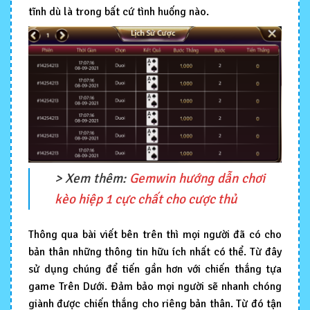
tĩnh dù là trong bất cứ tình huống nào.
> Xem thêm:
Gemwin hướng dẫn chơi
kèo hiệp 1 cực chất cho cược thủ
Thông qua bài viết bên trên thì mọi người đã có cho
bản thân những thông tin hữu ích nhất có thể. Từ đây
sử dụng chúng để tiến gần hơn với chiến thắng tựa
game Trên Dưới. Đảm bảo mọi người sẽ nhanh chóng
giành được chiến thắng cho riêng bản thân. Từ đó tận