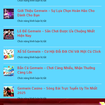
ở
Chức năng bình luận bị tắt
Bùng
Gemwin
Nổ
Ưu
Giới Thiệu Gemwin – Sự Lựa Chọn Hoàn Hảo Cho
Siêu
Đãi
Dành Cho Bạn
Ưu
Tháng
Đãi
10:
ở
Chức năng bình luận bị tắt
Cho
Bật
Giới
Hội
Mí
Thiệu
Lô Đề Gemwin – Sân Chơi Được Ưa Chuộng Nhất
Viên
Khuyến
Gemwin
Hiện Nay
Mãi
–
Cực
Sự
ở
Chức năng bình luận bị tắt
Giới
Lựa
Lô
Hạn
Chọn
Đề
Xổ Số Gemwin – Cơ Hội Đổi Đời Chỉ Với Một Cú Click
Hoàn
Gemwin
Hảo
–
ở
Chức năng bình luận bị tắt
Cho
Sân
Xổ
Dành
Chơi
Số
Bắn Cá Gemwin – Chơi Càng Nhiều, Nhận Thưởng
Cho
Được
Gemwin
Càng Lớn
Bạn
Ưa
–
Chuộng
Cơ
ở
Chức năng bình luận bị tắt
Nhất
Hội
Bắn
Hiện
Đổi
Cá
Gemwin Casino – Sòng Bài Trực Tuyến Uy Tín Nhất
Nay
Đời
Gemwin
2025
Chỉ
–
Với
Chơi
ở
Chức năng bình luận bị tắt
Một
Càng
Gemwin
Cú