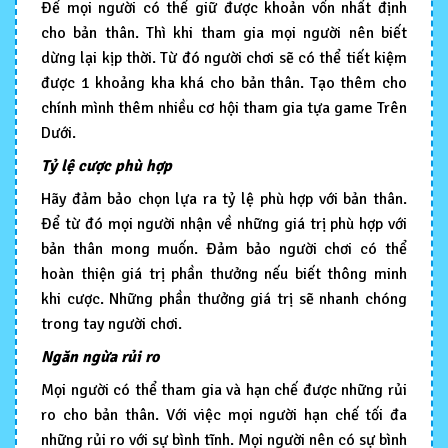
Để mọi người có thể giữ được khoản vốn nhất định
cho bản thân. Thì khi tham gia mọi người nên biết
dừng lại kịp thời. Từ đó người chơi sẽ có thể tiết kiệm
được 1 khoảng kha khá cho bản thân. Tạo thêm cho
chính mình thêm nhiều cơ hội tham gia tựa game Trên
Dưới.
Tỷ lệ cược phù hợp
Hãy đảm bảo chọn lựa ra tỷ lệ phù hợp với bản thân.
Để từ đó mọi người nhận về những giá trị phù hợp với
bản thân mong muốn. Đảm bảo người chơi có thể
hoàn thiện giá trị phần thưởng nếu biết thông minh
khi cược. Những phần thưởng giá trị sẽ nhanh chóng
trong tay người chơi.
Ngăn ngừa rủi ro
Mọi người có thể tham gia và hạn chế được những rủi
ro cho bản thân. Với việc mọi người hạn chế tối đa
những rủi ro với sự bình tĩnh. Mọi người nên có sự bình