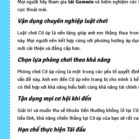
Mọi người hãy tham gia
tải Gemwin
và kiểm nghiệm các b
cực thoải mái.
Vận dụng chuyên nghiệp luật chơi
Luật chơi Cờ úp là nền tảng giúp anh em thắng thua trong
này. Mọi người nên kết hợp cùng với phương hướng áp dụn
mới cải thiện và đẳng cấp hơn.
Chọn lựa phòng chơi theo khả năng
Phòng chơi Cờ úp cũng là một trong các yếu tố quyết địn
vấn đề này. Anh em đến Cờ úp nên trang bị cho mình 1 k
có thể hợp với khả năng hiểu biết cùng khả năng tài chính
Tận dụng mọi cơ hội khi đến
Giải trí và muốn thu về khoản tiền thưởng khổng lồ tại C
liều lĩnh, khả năng chiến thắng tại Cờ úp của bạn sẽ rất c
Hạn chế thực hiện Tái đấu