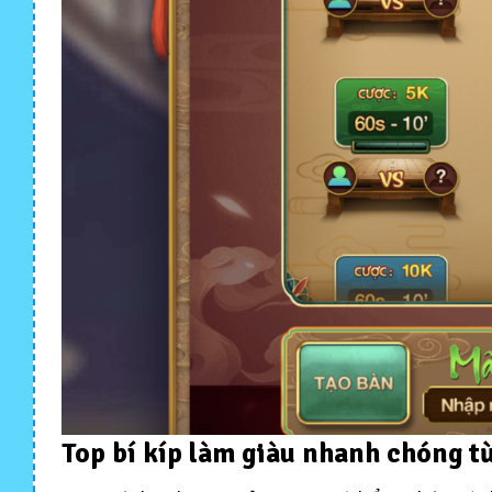
Top bí kíp làm giàu nhanh chóng t