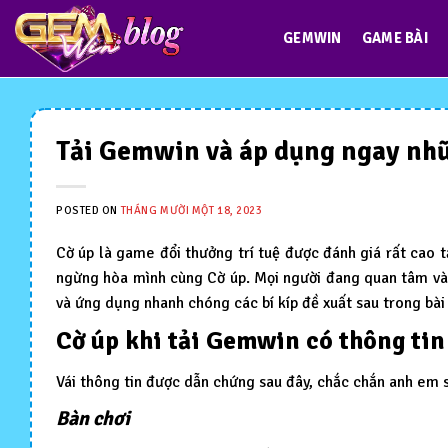
Chuyển
đến
GEMWIN
GAME BÀI
nội
dung
Tải Gemwin và áp dụng ngay nhữ
POSTED ON
THÁNG MƯỜI MỘT 18, 2023
Cờ úp là game đổi thưởng trí tuệ được đánh giá rất ca
ngừng hòa mình cùng Cờ úp. Mọi người đang quan tâm và m
và ứng dụng nhanh chóng các bí kíp đề xuất sau trong bài
Cờ úp khi tải Gemwin có thông ti
Vái thông tin được dẫn chứng sau đây, chắc chắn anh em 
Bàn chơi