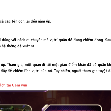
 cả các tên còn lại đều nằm úp.
 đúng với cách di chuyển mà vị trí quân đó đang chiếm đóng. Sau
à hệ thống đề xuất ra.
ờ úp. Tham gia, một quan đi tới một giao điểm khác đã có quân k
đấy để chiếm lĩnh vị trí của nó. Tuy nhiên, người tham gia tuyệt 
lớn tại Gem win