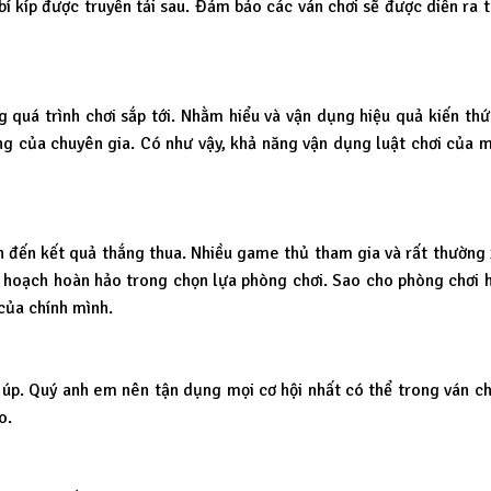
í kíp được truyền tải sau. Đảm bảo các ván chơi sẽ được diễn ra t
 quá trình chơi sắp tới. Nhằm hiểu và vận dụng hiệu quả kiến thứ
g của chuyên gia. Có như vậy, khả năng vận dụng luật chơi của m
h đến kết quả thắng thua. Nhiều game thủ tham gia và rất thường
ế hoạch hoàn hảo trong chọn lựa phòng chơi. Sao cho phòng chơi 
 của chính mình.
ờ úp. Quý anh em nên tận dụng mọi cơ hội nhất có thể trong ván c
ao.