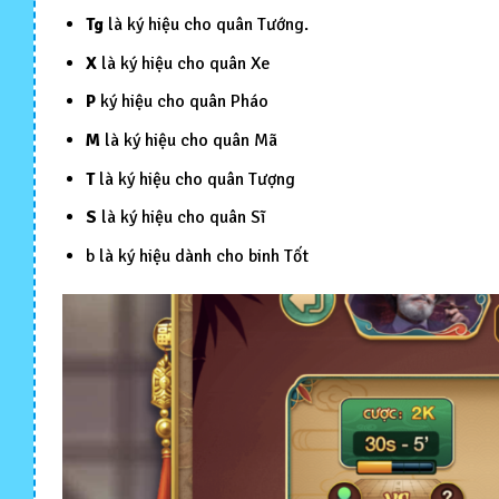
Tg
là ký hiệu cho quân Tướng.
X
là ký hiệu cho quân Xe
P
ký hiệu cho quân Pháo
M
là ký hiệu cho quân Mã
T
là ký hiệu cho quân Tượng
S
là ký hiệu cho quân Sĩ
b là ký hiệu dành cho binh Tốt