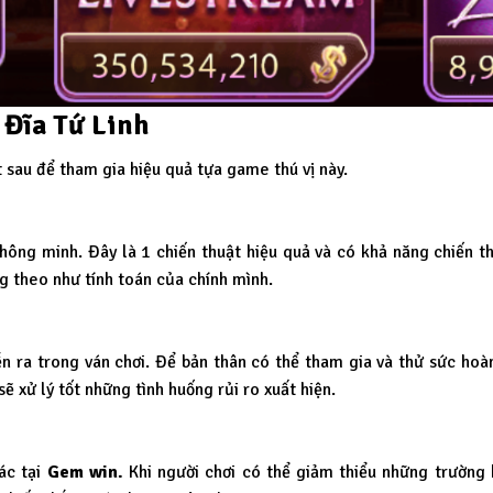
 Đĩa Tứ Linh
 sau để tham gia hiệu quả tựa game thú vị này.
ông minh. Đây là 1 chiến thuật hiệu quả và có khả năng chiến t
ng theo như tính toán của chính mình.
n ra trong ván chơi. Để bản thân có thể tham gia và thử sức hoàn
 xử lý tốt những tình huống rủi ro xuất hiện.
ác tại
Gem win.
Khi người chơi có thể giảm thiểu những trường 