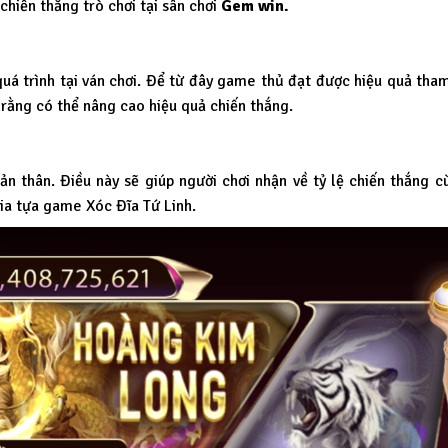
 chiến thắng trò chơi tại sân chơi
Gem win.
á trình tại ván chơi. Để từ đây game thủ đạt được hiệu quả tham
rằng có thể nâng cao hiệu quả chiến thắng.
 thân. Điều này sẽ giúp người chơi nhận về tỷ lệ chiến thắng cù
a tựa game Xóc Đĩa Tứ Linh.