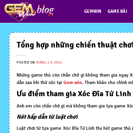
Chuyển
đến
GEMWIN
GAME BÀI
nội
dung
Tổng hợp những chiến thuật chơi
POSTED ON
THÁNG 2 9, 2024
Những game thủ còn chần chờ gì không tham gia ngay Xóc
dẫn sau khi thử sức tại
Gem win
.
Tham khảo cho chính mìn
Ưu điểm tham gia Xóc Đĩa Tứ Linh 
Anh em còn chần chờ gì mà không tham gia tựa game Xóc 
Nét hấp dẫn từ luật chơi
Luật chơi từ tựa game Xóc Đĩa Tứ Linh thu hút game thủ n