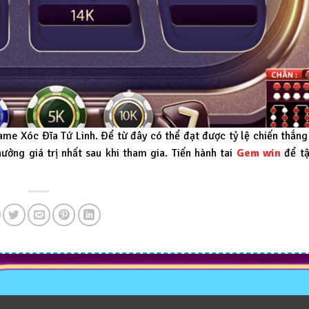
ame Xóc Đĩa Tứ Linh. Để từ đây có thể đạt được tỷ lệ chiến thắng
hưởng giá trị nhất sau khi tham gia. Tiến hành tai
Gem win
để t