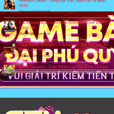
Gemwin Casino – Sòng Bài Trực Tuyến Uy Tín Nhất
Nay
Đời
Gemwin
2025
Chỉ
–
Với
Chơi
ở
Chức năng bình luận bị tắt
Một
Càng
Gemwin
Cú
Nhiều,
Casino
Trải Nghiệm Ngay Game Bài Gemwin – Chơi Vui,
Click
Nhận
–
Trúng Lớn
Thưởng
Sòng
Càng
Bài
ở
Chức năng bình luận bị tắt
Lớn
Trực
Trải
Tuyến
Nghiệm
Cổng Game Gemwin – Trải Nghiệm Thế Giới Giải Trí
Uy
Ngay
Không Giới Hạn
Tín
Game
Nhất
Bài
ở
Chức năng bình luận bị tắt
2025
Gemwin
Cổng
–
Game
Nổ Hũ Gemwin – Cuộc Phiêu Lưu Thú Vị Với Jackpot
Chơi
Gemwin
Khủng
Vui,
–
Trúng
Trải
ở
Chức năng bình luận bị tắt
Lớn
Nghiệm
Nổ
Thế
Hũ
Giới
Gemwin
Giải
–
Trí
Cuộc
Không
Phiêu
Giới
Lưu
Hạn
Thú