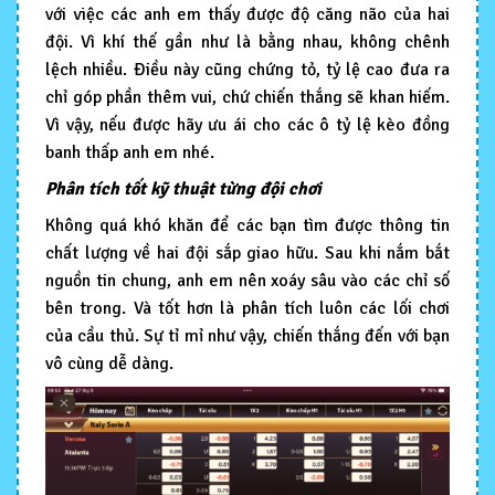
với việc các anh em thấy được độ căng não của hai
đội. Vì khí thế gần như là bằng nhau, không chênh
lệch nhiều. Điều này cũng chứng tỏ, tỷ lệ cao đưa ra
chỉ góp phần thêm vui, chứ chiến thắng sẽ khan hiếm.
Vì vậy, nếu được hãy ưu ái cho các ô tỷ lệ kèo đồng
banh thấp anh em nhé.
Phân tích tốt kỹ thuật từng đội chơi
Không quá khó khăn để các bạn tìm được thông tin
chất lượng về hai đội sắp giao hữu. Sau khi nắm bắt
nguồn tin chung, anh em nên xoáy sâu vào các chỉ số
bên trong. Và tốt hơn là phân tích luôn các lối chơi
của cầu thủ. Sự tỉ mỉ như vậy, chiến thắng đến với bạn
vô cùng dễ dàng.