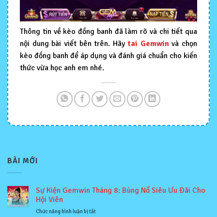
Thông tin về kèo đồng banh đã làm rõ và chi tiết qua
nội dung bài viết bên trên. Hãy
tai Gemwin
và chọn
kèo đồng banh để áp dụng và đánh giá chuẩn cho kiến
thức vừa học anh em nhé.
BÀI MỚI
Sự Kiện Gemwin Tháng 8: Bùng Nổ Siêu Ưu Đãi Cho
Hội Viên
ở
Chức năng bình luận bị tắt