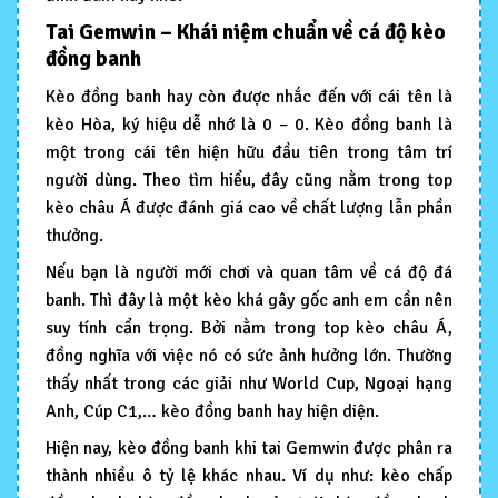
Tai Gemwin – Khái niệm chuẩn về cá độ kèo
đồng banh
Kèo đồng banh hay còn được nhắc đến với cái tên là
kèo Hòa, ký hiệu dễ nhớ là 0 – 0. Kèo đồng banh là
một trong cái tên hiện hữu đầu tiên trong tâm trí
người dùng. Theo tìm hiểu, đây cũng nằm trong top
kèo châu Á được đánh giá cao về chất lượng lẫn phần
thưởng.
Nếu bạn là người mới chơi và quan tâm về cá độ đá
banh. Thì đây là một kèo khá gây gốc anh em cần nên
suy tính cẩn trọng. Bởi nằm trong top kèo châu Á,
đồng nghĩa với việc nó có sức ảnh hưởng lớn. Thường
thấy nhất trong các giải như World Cup, Ngoại hạng
Anh, Cúp C1,… kèo đồng banh hay hiện diện.
Hiện nay, kèo đồng banh khi tai Gemwin được phân ra
thành nhiều ô tỷ lệ khác nhau. Ví dụ như: kèo chấp