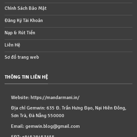
Chính Sách Bảo Mật
Đăng Ký Tài Khoản
Nạp & Rút Tiền
Liên Hệ
Sơ đồ trang web
THÔNG TIN LIÊN HỆ
Website:
https://mandarmani.in/
Địa chỉ Gemwin: 635 Đ. Trần Hưng Đạo, Nại Hiên Đông,
Sơn Trà, Đà Nẵng 550000
Email:
gemwin.blog@gmail.com
SĐT: +84528453155