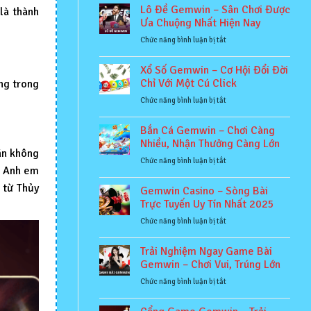
Thiệu
Lô Đề Gemwin – Sân Chơi Được
là thành
Mãi
Gemwin
Ưa Chuộng Nhất Hiện Nay
Cực
–
Giới
Sự
ở
Chức năng bình luận bị tắt
Hạn
Lựa
Lô
Chọn
Đề
Xổ Số Gemwin – Cơ Hội Đổi Đời
Hoàn
Gemwin
Chỉ Với Một Cú Click
ng trong
Hảo
–
Cho
Sân
ở
Chức năng bình luận bị tắt
Dành
Chơi
Xổ
Cho
Được
Số
Bắn Cá Gemwin – Chơi Càng
Bạn
Ưa
Gemwin
Nhiều, Nhận Thưởng Càng Lớn
Chuộng
–
ắn không
Nhất
Cơ
ở
Chức năng bình luận bị tắt
Hiện
. Anh em
Hội
Bắn
Nay
Đổi
Cá
 từ Thủy
Gemwin Casino – Sòng Bài
Đời
Gemwin
Trực Tuyến Uy Tín Nhất 2025
Chỉ
–
Với
Chơi
ở
Chức năng bình luận bị tắt
Một
Càng
Gemwin
Cú
Nhiều,
Casino
Trải Nghiệm Ngay Game Bài
Click
Nhận
–
Gemwin – Chơi Vui, Trúng Lớn
Thưởng
Sòng
Càng
Bài
ở
Chức năng bình luận bị tắt
Lớn
Trực
Trải
Tuyến
Nghiệm