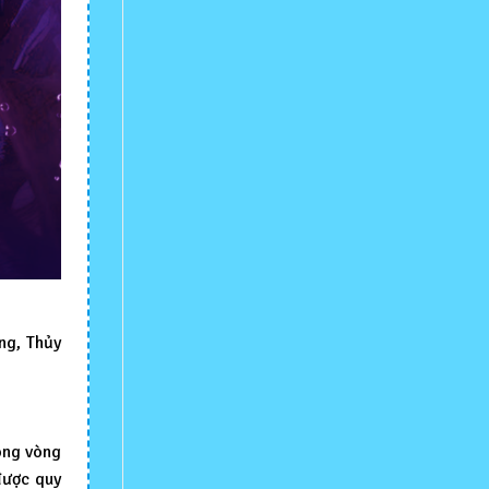
ng, Thủy
ong vòng
được quy