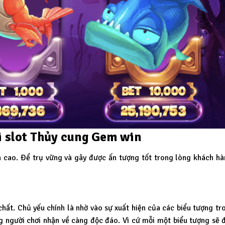
ại slot Thủy cung Gem win
 cao. Để trụ vững và gây được ấn tượng tốt trong lòng khách hà
hất. Chủ yếu chính là nhờ vào sự xuất hiện của các biểu tượng tr
g người chơi nhận về càng độc đáo. Vì cứ mỗi một biểu tượng sẽ 