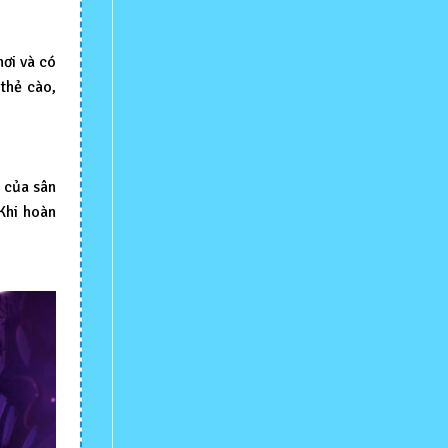
ơi và có
thẻ cào,
 của sân
Khi hoàn