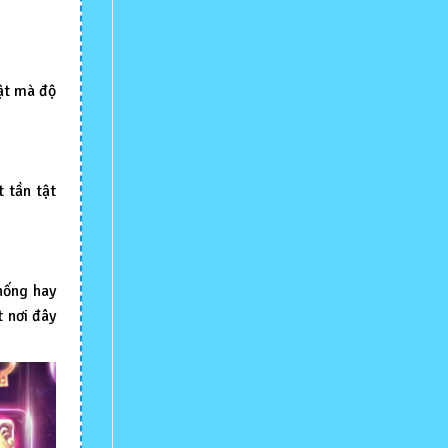
hật mà độ
t tần tật
hống hay
t nơi đây