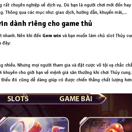
 rất chuyên nghiệp về dịch vụ. Dù bạn là người chơi mới đến hay 
ng. Thông qua các mục như: giao dịch, hướng dẫn, khuyến mãi,…
win dành riêng cho game thủ
t nhanh. Nên khi đến
Gem win
và bạn muốn làm chủ slot Thủy cu
u đây:
g nhiều. Nhưng mọi người tham gia và đặt cược vô tội vạ chắc ch
ời khuyên cho giới hạn về mệnh giá săn thưởng khi chơi Thủy cung
 Điều đó cũng dễ dàng giúp có được chiến thắng chất lượng hơn