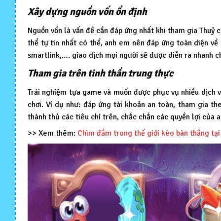
Xây dựng nguồn vốn ổn định
Nguồn vốn là vấn đề cần đáp ứng nhất khi tham gia Thuỷ c
thể tự tin nhất có thể, anh em nên đáp ứng toàn diện về
smartlink,…. giao dịch mọi người sẽ được diễn ra nhanh 
Tham gia trên tinh thần trung thực
Trải nghiệm tựa game và muốn được phục vụ nhiều dịch vụ 
chơi. Ví dụ như: đáp ứng tài khoản an toàn, tham gia th
thành thủ các tiêu chí trên, chắc chắn các quyền lợi củ
>> Xem thêm:
Chìm đắm trong thế giới kèo bàn thắng tạ