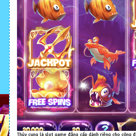
Thủy cung là slot game đẳng cấp dành riêng cho cộng 