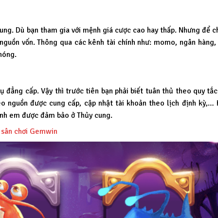
ung. Dù bạn tham gia với mệnh giá cược cao hay thấp. Nhưng để ch
 nguồn vốn. Thông qua các kênh tài chính như: momo, ngân hàng, 
chóng.
đẳng cấp. Vậy thì trước tiên bạn phải biết tuân thủ theo quy tắc
eo nguồn được cung cấp, cập nhật tài khoản theo lịch định kỳ,… 
a anh em được đảm bảo ở Thủy cung.
i sân chơi Gemwin