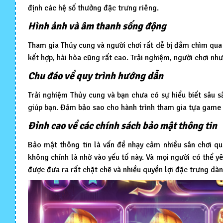
định các hệ số thưởng đặc trưng riêng.
Hình ảnh và âm thanh sống động
Tham gia Thủy cung và người chơi rất dễ bị đắm chìm qua 
kết hợp, hài hòa cũng rất cao. Trải nghiệm, người chơi nh
Chu đáo về quy trình hướng dẫn
Trải nghiệm Thủy cung và bạn chưa có sự hiểu biết sâu sắ
giúp bạn. Đảm bảo sao cho hành trình tham gia tựa game 
Đỉnh cao về các chính sách bảo mật thông tin
Bảo mật thông tin là vấn đề nhạy cảm nhiều sân chơi qu
không chính là nhờ vào yếu tố này. Và mọi người có thể y
được đưa ra rất chặt chẽ và nhiều quyền lợi đặc trưng dà