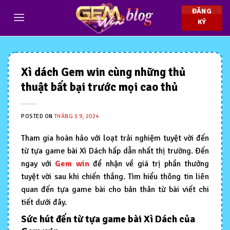
Chuyển
ĐĂNG
đến
KÝ
nội
dung
Xì dách Gem win cùng những thủ
thuật bất bại trước mọi cao thủ
POSTED ON
THÁNG 1 9, 2024
Tham gia hoàn hảo với loạt trải nghiệm tuyệt vời đến
từ tựa game bài Xì Dách hấp dẫn nhất thị trường. Đến
ngay với
Gem win
để nhận về giá trị phần thưởng
tuyệt vời sau khi chiến thắng. Tìm hiểu thông tin liên
quan đến tựa game bài cho bản thân từ bài viết chi
tiết dưới đây.
Sức hút đến từ tựa game bài Xì Dách của