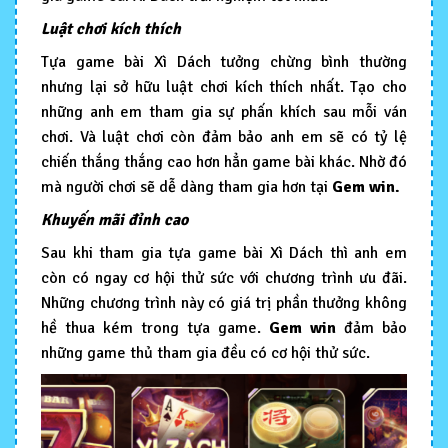
Luật chơi kích thích
Tựa game bài Xì Dách tưởng chừng bình thường
nhưng lại sở hữu luật chơi kích thích nhất. Tạo cho
những anh em tham gia sự phấn khích sau mỗi ván
chơi. Và luật chơi còn đảm bảo anh em sẽ có tỷ lệ
chiến thắng thắng cao hơn hẳn game bài khác. Nhờ đó
mà người chơi sẽ dễ dàng tham gia hơn tại
Gem win.
Khuyến mãi đỉnh cao
Sau khi tham gia tựa game bài Xì Dách thì anh em
còn có ngay cơ hội thử sức với chương trình ưu đãi.
Những chương trình này có giá trị phần thưởng không
hề thua kém trong tựa game.
Gem win
đảm bảo
những game thủ tham gia đều có cơ hội thử sức.