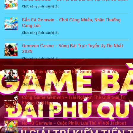
Hoàn
Gemwin
Hảo
–
ở
Chức năng bình luận bị tắt
Cho
Sân
Xổ
Dành
Chơi
Số
Bắn Cá Gemwin – Chơi Càng Nhiều, Nhận Thưởng
Cho
Được
Gemwin
Càng Lớn
Bạn
Ưa
–
Chuộng
Cơ
ở
Chức năng bình luận bị tắt
Nhất
Hội
Bắn
Hiện
Đổi
Cá
Gemwin Casino – Sòng Bài Trực Tuyến Uy Tín Nhất
Nay
Đời
Gemwin
2025
Chỉ
–
Với
Chơi
ở
Chức năng bình luận bị tắt
Một
Càng
Gemwin
Cú
Nhiều,
Casino
Trải Nghiệm Ngay Game Bài Gemwin – Chơi Vui,
Click
Nhận
–
Trúng Lớn
Thưởng
Sòng
Càng
Bài
ở
Chức năng bình luận bị tắt
Lớn
Trực
Trải
Tuyến
Nghiệm
Cổng Game Gemwin – Trải Nghiệm Thế Giới Giải Trí
Uy
Ngay
Không Giới Hạn
Tín
Game
Nhất
Bài
ở
Chức năng bình luận bị tắt
2025
Gemwin
Cổng
–
Game
Nổ Hũ Gemwin – Cuộc Phiêu Lưu Thú Vị Với Jackpot
Chơi
Gemwin
Khủng
Vui,
–