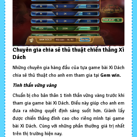
Chuyên gia chia sẻ thủ thuật chiến thắng Xì
Dách
Những chuyên gia hàng đầu của tựa game bài Xì Dách
chia sẻ thủ thuật cho anh em tham gia tại
Gem win.
Tinh thần vững vàng
Chuẩn bị cho bản thân 1 tinh thần vững vàng trước khi
tham gia game bài Xì Dách. Điều này giúp cho anh em
đưa ra những quyết định sáng suốt hơn. Giành lấy
được chiến thắng đỉnh cao cho riêng mình tại game
bài Xì Dách. Cùng với những phần thưởng giá trị nhất
trên thị trường hiện nay.