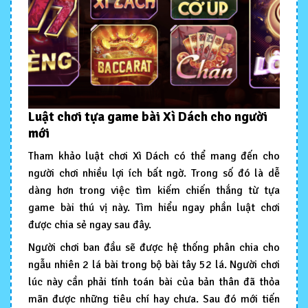
Luật chơi tựa game bài Xì Dách cho người
mới
Tham khảo luật chơi Xì Dách có thể mang đến cho
người chơi nhiều lợi ích bất ngờ. Trong số đó là dễ
dàng hơn trong việc tìm kiếm chiến thắng từ tựa
game bài thú vị này. Tìm hiểu ngay phần luật chơi
được chia sẻ ngay sau đây.
Người chơi ban đầu sẽ được hệ thống phân chia cho
ngẫu nhiên 2 lá bài trong bộ bài tây 52 lá. Người chơi
lúc này cần phải tính toán bài của bản thân đã thỏa
mãn được những tiêu chí hay chưa. Sau đó mới tiến