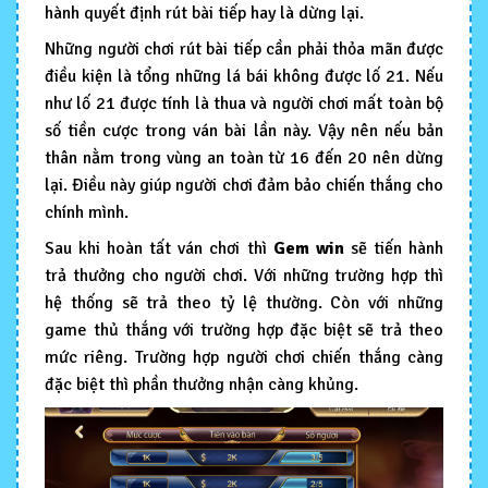
hành quyết định rút bài tiếp hay là dừng lại.
Những người chơi rút bài tiếp cần phải thỏa mãn được
điều kiện là tổng những lá bái không được lố 21. Nếu
như lố 21 được tính là thua và người chơi mất toàn bộ
số tiền cược trong ván bài lần này. Vậy nên nếu bản
thân nằm trong vùng an toàn từ 16 đến 20 nên dừng
lại. Điều này giúp người chơi đảm bảo chiến thắng cho
chính mình.
Sau khi hoàn tất ván chơi thì
Gem win
sẽ tiến hành
trả thưởng cho người chơi. Với những trường hợp thì
hệ thống sẽ trả theo tỷ lệ thường. Còn với những
game thủ thắng với trường hợp đặc biệt sẽ trả theo
mức riêng. Trường hợp người chơi chiến thắng càng
đặc biệt thì phần thưởng nhận càng khủng.