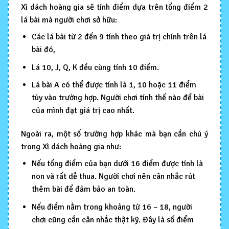
Xì dách hoàng gia sẽ tính điểm dựa trên tổng điểm 2
lá bài mà người chơi sở hữu:
Các lá bài từ 2 đến 9 tính theo giá trị chính trên lá
bài đó,
Lá 10, J, Q, K đều cùng tính 10 điểm.
Lá bài A có thể được tính là 1, 10 hoặc 11 điểm
tùy vào trường hợp. Người chơi tính thế nào để bài
của mình đạt giá trị cao nhất.
Ngoài ra, một số trường hợp khác mà bạn cần chú ý
trong Xì dách hoàng gia như:
Nếu tổng điểm của bạn dưới 16 điểm được tính là
non và rất dễ thua. Người chơi nên cân nhắc rút
thêm bài để đảm bảo an toàn.
Nếu điểm nằm trong khoảng từ 16 – 18, người
chơi cũng cần cân nhắc thật kỹ. Đây là số điểm