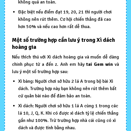
không quá an toàn.
Đặc biệt nếu điểm đạt 19, 20, 21 thì người chơi
không nên rút thêm. Cơ hội chiến thắng đã cao
hơn 50% và nếu cao hơn rất dễ thua.
Một số trường hợp cần lưu ý trong Xì dách
hoàng gia
Nếu thích thú với Xì dách hoàng gia và muốn dễ dàng
chinh phục từ a đến z. Anh em hãy
tai Gem win
và
lưu ý một số trường hợp sau:
Xì bàng: Người chơi sở hữu 2 lá A trong bộ bài Xì
dách. Trường hợp này bạn không nên rút thêm bất
cứ quân bài nào để đảm bảo an toàn.
Xì dách: Người chơi sở hữu 1 lá A cùng 1 trong các
lá 10, J, Q, K. Khi có được xì dách tỷ lệ chiến thắng
gần như 100%. Trừ trường hợp nhà cái cũng có xì
dách và được tính bằng nhau.