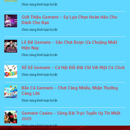
8:
ở
Chức năng bình luận bị tắt
Bùng
Gemwin
Nổ
Ưu
Giới Thiệu Gemwin – Sự Lựa Chọn Hoàn Hảo Cho
Siêu
Đãi
Dành Cho Bạn
Ưu
Tháng
Đãi
10:
ở
Chức năng bình luận bị tắt
Cho
Bật
Giới
Hội
Mí
Thiệu
Lô Đề Gemwin – Sân Chơi Được Ưa Chuộng Nhất
Viên
Khuyến
Gemwin
Hiện Nay
Mãi
–
Cực
Sự
ở
Chức năng bình luận bị tắt
Giới
Lựa
Lô
Hạn
Chọn
Đề
Xổ Số Gemwin – Cơ Hội Đổi Đời Chỉ Với Một Cú Click
Hoàn
Gemwin
Hảo
–
ở
Chức năng bình luận bị tắt
Cho
Sân
Xổ
Dành
Chơi
Số
Bắn Cá Gemwin – Chơi Càng Nhiều, Nhận Thưởng
Cho
Được
Gemwin
Càng Lớn
Bạn
Ưa
–
Chuộng
Cơ
ở
Chức năng bình luận bị tắt
Nhất
Hội
Bắn
Hiện
Đổi
Cá
Gemwin Casino – Sòng Bài Trực Tuyến Uy Tín Nhất
Nay
Đời
Gemwin
2025
Chỉ
–
Với
Chơi
ở
Chức năng bình luận bị tắt
Một
Càng