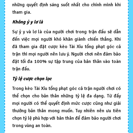
những quyết định sáng suốt nhất cho chính mình khi
tham gia.
Không ỷ y lơ là
Sự ỷ y và lơ là của người chơi trong trận đấu sẽ dẫn
đến việc mọi người khó khăn giành chiến thắng. Khi
đã tham gia đặt cược kèo Tài Xỉu tổng phạt góc cả
trận thì mọi người nên lưu ý. Người chơi nên đảm bảo
đặt tối đa 100% sự tập trung của bản thân vào toàn
trận đấu.
Tỷ lệ cược chọn lọc
Trong kèo Tài Xỉu tổng phạt góc cả trận người chơi có
thể chọn cho bản thân những tỷ lệ đa dạng. Từ đấy
mọi người có thể quyết định mức cược cũng như giải
thưởng bản thân mong muốn. Tuy nhiên nên ưu tiên
chọn tỷ lệ phù hợp với bản thân để đảm bảo người chơi
trong vùng an toàn.