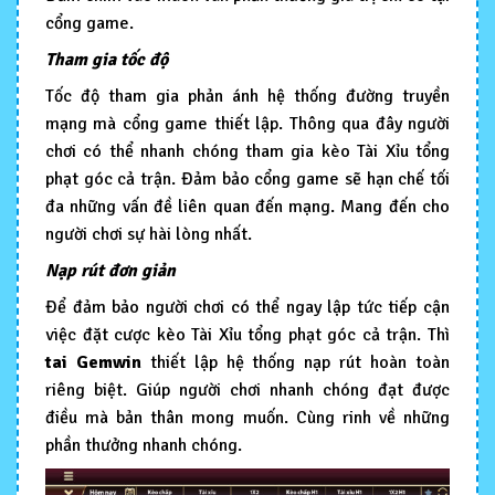
cổng game.
Tham gia tốc độ
Tốc độ tham gia phản ánh hệ thống đường truyền
mạng mà cổng game thiết lập. Thông qua đây người
chơi có thể nhanh chóng tham gia kèo Tài Xỉu tổng
phạt góc cả trận. Đảm bảo cổng game sẽ hạn chế tối
đa những vấn đề liên quan đến mạng. Mang đến cho
người chơi sự hài lòng nhất.
Nạp rút đơn giản
Để đảm bảo người chơi có thể ngay lập tức tiếp cận
việc đặt cược kèo Tài Xỉu tổng phạt góc cả trận. Thì
tai Gemwin
thiết lập hệ thống nạp rút hoàn toàn
riêng biệt. Giúp người chơi nhanh chóng đạt được
điều mà bản thân mong muốn. Cùng rinh về những
phần thưởng nhanh chóng.