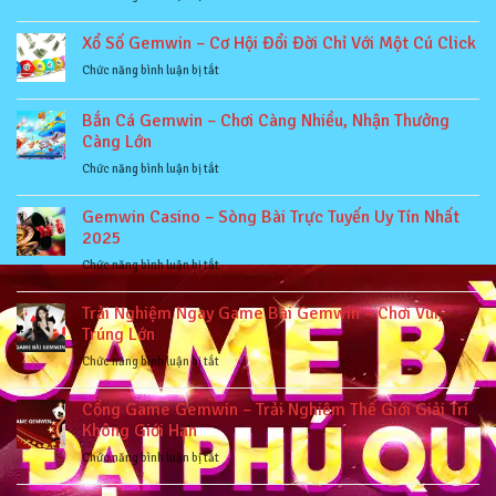
Giới
Lựa
Lô
Hạn
Chọn
Đề
Xổ Số Gemwin – Cơ Hội Đổi Đời Chỉ Với Một Cú Click
Hoàn
Gemwin
Hảo
–
ở
Chức năng bình luận bị tắt
Cho
Sân
Xổ
Dành
Chơi
Số
Bắn Cá Gemwin – Chơi Càng Nhiều, Nhận Thưởng
Cho
Được
Gemwin
Càng Lớn
Bạn
Ưa
–
Chuộng
Cơ
ở
Chức năng bình luận bị tắt
Nhất
Hội
Bắn
Hiện
Đổi
Cá
Gemwin Casino – Sòng Bài Trực Tuyến Uy Tín Nhất
Nay
Đời
Gemwin
2025
Chỉ
–
Với
Chơi
ở
Chức năng bình luận bị tắt
Một
Càng
Gemwin
Cú
Nhiều,
Casino
Trải Nghiệm Ngay Game Bài Gemwin – Chơi Vui,
Click
Nhận
–
Trúng Lớn
Thưởng
Sòng
Càng
Bài
ở
Chức năng bình luận bị tắt
Lớn
Trực
Trải
Tuyến
Nghiệm
Cổng Game Gemwin – Trải Nghiệm Thế Giới Giải Trí
Uy
Ngay
Không Giới Hạn
Tín
Game
Nhất
Bài
ở
Chức năng bình luận bị tắt
2025
Gemwin
Cổng
–
Game