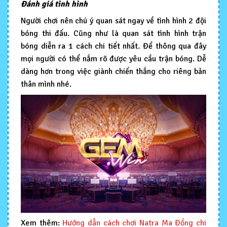
Đánh giá tình hình
Người chơi nên chú ý quan sát ngay về tình hình 2 đội
bóng thi đấu. Cũng như là quan sát tình hình trận
bóng diễn ra 1 cách chi tiết nhất. Để thông qua đây
mọi người có thể nắm rõ được yêu cầu trận bóng. Dễ
dàng hơn trong việc giành chiến thắng cho riêng bản
thân mình nhé.
Xem thêm:
Hướng dẫn cách chơi Natra Ma Đồng chi