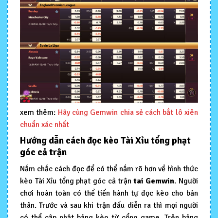
xem thêm:
Hãy cùng Gemwin chia sẻ cách bắt lô xiên
chuẩn xác nhất
Hướng dẫn cách đọc kèo Tài Xỉu tổng phạt
góc cả trận
Nắm chắc cách đọc để có thể nắm rõ hơn về hình thức
kèo Tài Xỉu tổng phạt góc cả trận
tai Gemwin
. Người
chơi hoàn toàn có thể tiến hành tự đọc kèo cho bản
thân. Trước và sau khi trận đấu diễn ra thì mọi người
có thể cập nhật bảng kèo từ cổng game. Trên bảng