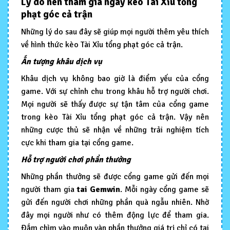
Lý do nên tham gia ngay kèo Tài Xỉu tổng
phạt góc cả trận
Những lý do sau đây sẽ giúp mọi người thêm yêu thích
về hình thức kèo Tài Xỉu tổng phạt góc cả trận.
Ấn tượng khâu dịch vụ
Khâu dịch vụ không bao giờ là điểm yếu của cổng
game. Với sự chỉnh chu trong khâu hỗ trợ người chơi.
Mọi người sẽ thấy được sự tận tâm của cổng game
trong kèo Tài Xỉu tổng phạt góc cả trận. Vậy nên
những cược thủ sẽ nhận về những trải nghiệm tích
cực khi tham gia tại cổng game.
Hỗ trợ người chơi phần thưởng
Những phần thưởng sẽ được cổng game gửi đến mọi
người tham gia
tai Gemwin
. Mỗi ngày cổng game sẽ
gửi đến người chơi những phần quà ngẫu nhiên. Nhờ
đây mọi người như có thêm động lực để tham gia.
Đắm chìm vào muôn vàn phần thưởng giá trị chỉ có tại