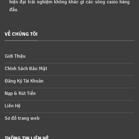
hiện đại trải nghiệm không khác gì các sòng casio hàng
đầu.
VỀ CHÚNG TÔI
Giới Thiệu
Chính Sách Bảo Mật
Đăng Ký Tài Khoản
Nạp & Rút Tiền
Liên Hệ
Sơ đồ trang web
THÔNG TIN LIÊN HỆ