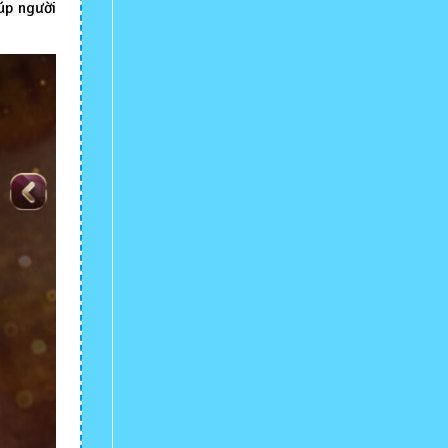
úp người