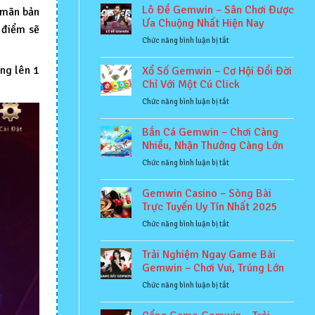
Thiệu
Lô Đề Gemwin – Sân Chơi Được
 mãn bản
Mãi
Gemwin
Ưa Chuộng Nhất Hiện Nay
Cực
–
 điểm sẽ
Giới
Sự
ở
Chức năng bình luận bị tắt
Hạn
Lựa
Lô
Chọn
Đề
âng lên 1
Xổ Số Gemwin – Cơ Hội Đổi Đời
Hoàn
Gemwin
Chỉ Với Một Cú Click
Hảo
–
Cho
Sân
ở
Chức năng bình luận bị tắt
Dành
Chơi
Xổ
Cho
Được
Số
Bắn Cá Gemwin – Chơi Càng
Bạn
Ưa
Gemwin
Nhiều, Nhận Thưởng Càng Lớn
Chuộng
–
Nhất
Cơ
ở
Chức năng bình luận bị tắt
Hiện
Hội
Bắn
Nay
Đổi
Cá
Gemwin Casino – Sòng Bài
Đời
Gemwin
Trực Tuyến Uy Tín Nhất 2025
Chỉ
–
Với
Chơi
ở
Chức năng bình luận bị tắt
Một
Càng
Gemwin
Cú
Nhiều,
Casino
Trải Nghiệm Ngay Game Bài
Click
Nhận
–
Gemwin – Chơi Vui, Trúng Lớn
Thưởng
Sòng
Càng
Bài
ở
Chức năng bình luận bị tắt
Lớn
Trực
Trải
Tuyến
Nghiệm