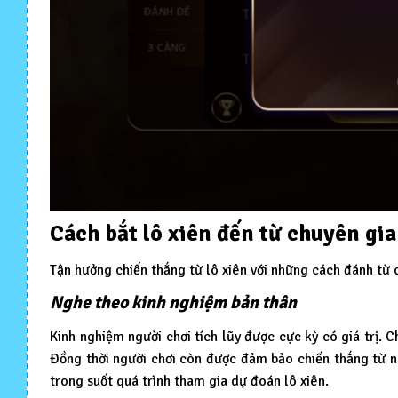
Cách bắt lô xiên đến từ chuyên g
Tận hưởng chiến thắng từ lô xiên với những cách đánh từ
Nghe theo kinh nghiệm bản thân
Kinh nghiệm người chơi tích lũy được cực kỳ có giá trị.
Đồng thời người chơi còn được đảm bảo chiến thắng từ nh
trong suốt quá trình tham gia dự đoán lô xiên.