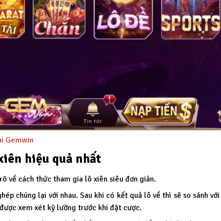
tại Gemwin
xiên hiệu quả nhất
õ về cách thức tham gia lô xiên siêu đơn giản.
ép chúng lại với nhau. Sau khi có kết quả lô về thì sẽ so sánh với
 được xem xét kỹ lưỡng trước khi đặt cược.