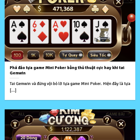
Phá đảo tựa game Mini Poker bằng thủ thuật cực hay khi tai
Gemwin
Tai Gemwin và đừng vội bỏ lỡ tựa game Mini Poker. Hiện đây là tựa
[...]