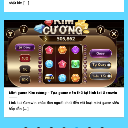
nhất khi [...]
Mini game Kim cương – Tựa game nên thử tại link tai Gemwin
Link tai Gemwin chào đón người chơi đến với loạt mini game siêu
hấp dẫn [...]