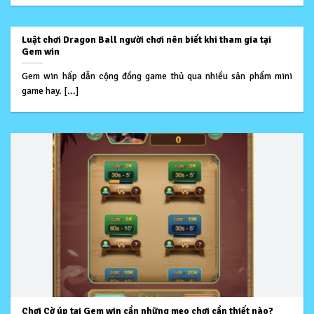
Luật chơi Dragon Ball người chơi nên biết khi tham gia tại
Gem win
Gem win hấp dẫn cộng đồng game thủ qua nhiều sản phẩm mini
game hay. [...]
Chơi Cờ úp tại Gem win cần những mẹo chơi cần thiết nào?