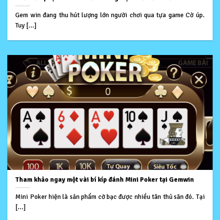
Gem win đang thu hút lượng lớn người chơi qua tựa game Cờ úp.
Tuy [...]
Tham khảo ngay một vài bí kíp đánh Mini Poker tại Gemwin
Mini Poker hiện là sản phẩm cờ bạc được nhiều tân thủ săn đó. Tại
[...]