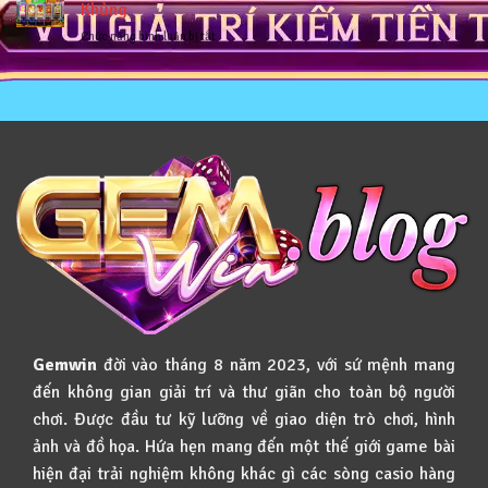
Khủng
Vui,
–
Trúng
Trải
ở
Chức năng bình luận bị tắt
Lớn
Nghiệm
Nổ
Thế
Hũ
Giới
Gemwin
Giải
–
Trí
Cuộc
Không
Phiêu
Giới
Lưu
Hạn
Thú
Vị
Với
Jackpot
Khủng
Gemwin
đời vào tháng 8 năm 2023, với sứ mệnh mang
đến không gian giải trí và thư giãn cho toàn bộ người
chơi. Được đầu tư kỹ lưỡng về giao diện trò chơi, hình
ảnh và đồ họa. Hứa hẹn mang đến một thế giới game bài
hiện đại trải nghiệm không khác gì các sòng casio hàng