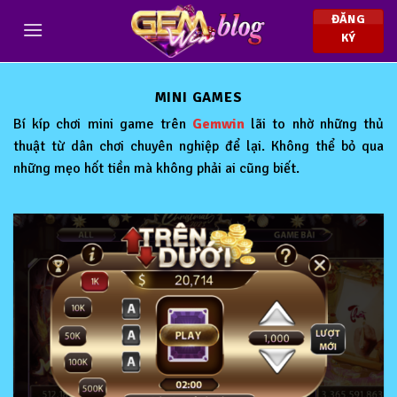
Chuyển
ĐĂNG
đến
KÝ
nội
dung
MINI GAMES
Bí kíp chơi mini game trên
Gemwin
lãi to nhờ những thủ
thuật từ dân chơi chuyên nghiệp để lại. Không thể bỏ qua
những mẹo hốt tiền mà không phải ai cũng biết.