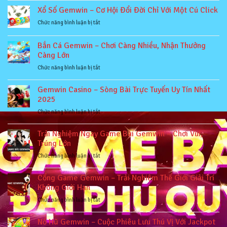
Hạn
Chọn
Đề
Xổ Số Gemwin – Cơ Hội Đổi Đời Chỉ Với Một Cú Click
Hoàn
Gemwin
Hảo
–
ở
Chức năng bình luận bị tắt
Cho
Sân
Xổ
Dành
Chơi
Số
Bắn Cá Gemwin – Chơi Càng Nhiều, Nhận Thưởng
Cho
Được
Gemwin
Càng Lớn
Bạn
Ưa
–
Chuộng
Cơ
ở
Chức năng bình luận bị tắt
Nhất
Hội
Bắn
Hiện
Đổi
Cá
Gemwin Casino – Sòng Bài Trực Tuyến Uy Tín Nhất
Nay
Đời
Gemwin
2025
Chỉ
–
Với
Chơi
ở
Chức năng bình luận bị tắt
Một
Càng
Gemwin
Cú
Nhiều,
Casino
Trải Nghiệm Ngay Game Bài Gemwin – Chơi Vui,
Click
Nhận
–
Trúng Lớn
Thưởng
Sòng
Càng
Bài
ở
Chức năng bình luận bị tắt
Lớn
Trực
Trải
Tuyến
Nghiệm
Cổng Game Gemwin – Trải Nghiệm Thế Giới Giải Trí
Uy
Ngay
Không Giới Hạn
Tín
Game
Nhất
Bài
ở
Chức năng bình luận bị tắt
2025
Gemwin
Cổng
–
Game
Nổ Hũ Gemwin – Cuộc Phiêu Lưu Thú Vị Với Jackpot
Chơi
Gemwin