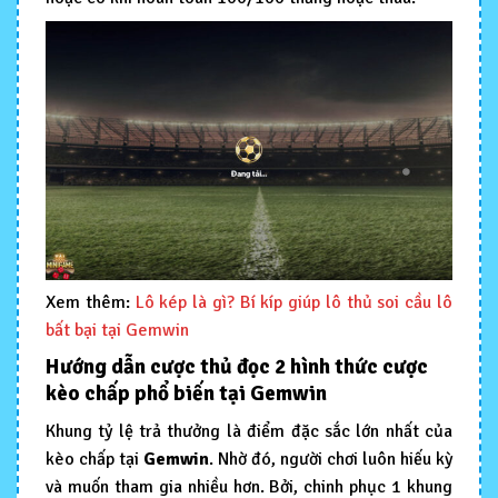
Xem thêm:
Lô kép là gì? Bí kíp giúp lô thủ soi cầu lô
bất bại tại Gemwin
Hướng dẫn cược thủ đọc 2 hình thức cược
kèo chấp phổ biến tại Gemwin
Khung tỷ lệ trả thưởng là điểm đặc sắc lớn nhất của
kèo chấp tại
Gemwin
. Nhờ đó, người chơi luôn hiếu kỳ
và muốn tham gia nhiều hơn. Bởi, chinh phục 1 khung