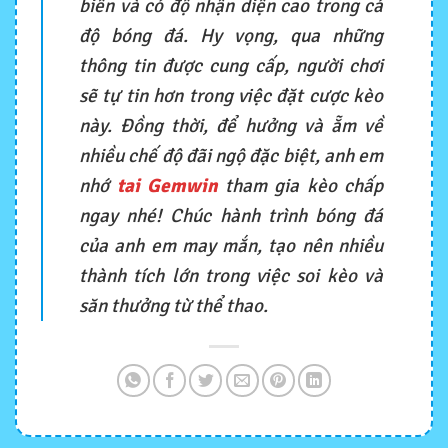
biến và có độ nhận diện cao trong cá
độ bóng đá. Hy vọng, qua những
thông tin được cung cấp, người chơi
sẽ tự tin hơn trong việc đặt cược kèo
này. Đồng thời, để hưởng và ẵm về
nhiều chế độ đãi ngộ đặc biệt, anh em
nhớ
tai Gemwin
tham gia kèo chấp
ngay nhé! Chúc hành trình bóng đá
của anh em may mắn, tạo nên nhiều
thành tích lớn trong việc soi kèo và
săn thưởng từ thể thao.