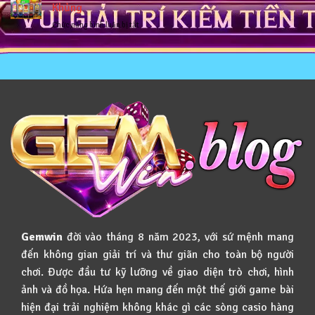
Khủng
Vui,
–
Trúng
Trải
ở
Chức năng bình luận bị tắt
Lớn
Nghiệm
Nổ
Thế
Hũ
Giới
Gemwin
Giải
–
Trí
Cuộc
Không
Phiêu
Giới
Lưu
Hạn
Thú
Vị
Với
Jackpot
Khủng
Gemwin
đời vào tháng 8 năm 2023, với sứ mệnh mang
đến không gian giải trí và thư giãn cho toàn bộ người
chơi. Được đầu tư kỹ lưỡng về giao diện trò chơi, hình
ảnh và đồ họa. Hứa hẹn mang đến một thế giới game bài
hiện đại trải nghiệm không khác gì các sòng casio hàng